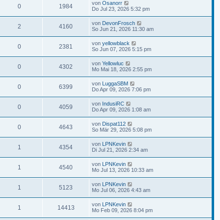
von
Osanorr
0
1984
Do Jul 23, 2026 5:32 pm
von
DevonFrosch
2
4160
So Jun 21, 2026 11:30 am
von
yellowblack
0
2381
So Jun 07, 2026 5:15 pm
von
Yellowluc
0
4302
Mo Mai 18, 2026 2:55 pm
von
LuggaSBM
0
6399
Do Apr 09, 2026 7:06 pm
von
IndusiRC
0
4059
Do Apr 09, 2026 1:08 am
von
Dispat112
0
4643
So Mär 29, 2026 5:08 pm
von
LPNKevin
1
4354
Di Jul 21, 2026 2:34 am
von
LPNKevin
1
4540
Mo Jul 13, 2026 10:33 am
von
LPNKevin
1
5123
Mo Jul 06, 2026 4:43 am
von
LPNKevin
1
14413
Mo Feb 09, 2026 8:04 pm