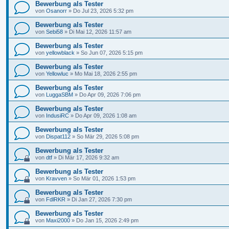
Bewerbung als Tester
von
Osanorr
»
Do Jul 23, 2026 5:32 pm
Bewerbung als Tester
von
Sebi58
»
Di Mai 12, 2026 11:57 am
Bewerbung als Tester
von
yellowblack
»
So Jun 07, 2026 5:15 pm
Bewerbung als Tester
von
Yellowluc
»
Mo Mai 18, 2026 2:55 pm
Bewerbung als Tester
von
LuggaSBM
»
Do Apr 09, 2026 7:06 pm
Bewerbung als Tester
von
IndusiRC
»
Do Apr 09, 2026 1:08 am
Bewerbung als Tester
von
Dispat112
»
So Mär 29, 2026 5:08 pm
Bewerbung als Tester
von
dtf
»
Di Mär 17, 2026 9:32 am
Bewerbung als Tester
von
Kravven
»
So Mär 01, 2026 1:53 pm
Bewerbung als Tester
von
FdlRKR
»
Di Jan 27, 2026 7:30 pm
Bewerbung als Tester
von
Maxi2000
»
Do Jan 15, 2026 2:49 pm