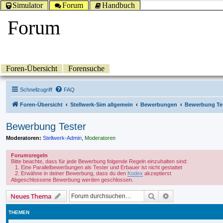
Simulator
Forum
Handbuch
Forum
Foren-Übersicht
Forensuche
Schnellzugriff
FAQ
Foren-Übersicht
Stellwerk-Sim allgemein
Bewerbungen
Bewerbung Te
Bewerbung Tester
Moderatoren:
Stellwerk-Admin
,
Moderatoren
Forumsregeln
Bitte beachte, dass für jede Bewerbung folgende Regeln einzuhalten sind:
Eine Parallelbewerbungen als Tester und Erbauer ist nicht gestattet
Erwähne in deiner Bewerbung, dass du den
Kodex
akzeptierst
Abgeschlossene Bewerbung werden geschlossen.
Suche
Erweiterte Suche
Neues Thema
THEMEN