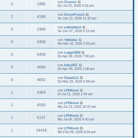
von
Osanorr
0
1995
Do Jul 23, 2026 5:32 pm
von
DevonFrosch
2
4168
So Jun 21, 2026 11:30 am
von
yellowblack
0
2388
So Jun 07, 2026 5:15 pm
von
Yellowluc
0
4308
Mo Mai 18, 2026 2:55 pm
von
LuggaSBM
0
6409
Do Apr 09, 2026 7:06 pm
von
IndusiRC
0
4068
Do Apr 09, 2026 1:08 am
von
Dispat112
0
4652
So Mär 29, 2026 5:08 pm
von
LPNKevin
1
4364
Di Jul 21, 2026 2:34 am
von
LPNKevin
1
4550
Mo Jul 13, 2026 10:33 am
von
LPNKevin
1
5137
Mo Jul 06, 2026 4:43 am
von
LPNKevin
1
14418
Mo Feb 09, 2026 8:04 pm