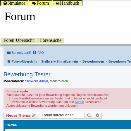
Simulator
Forum
Handbuch
Forum
Foren-Übersicht
Forensuche
Schnellzugriff
FAQ
Foren-Übersicht
Stellwerk-Sim allgemein
Bewerbungen
Bewerbung Te
Bewerbung Tester
Moderatoren:
Stellwerk-Admin
,
Moderatoren
Forumsregeln
Bitte beachte, dass für jede Bewerbung folgende Regeln einzuhalten sind:
Eine Parallelbewerbungen als Tester und Erbauer ist nicht gestattet
Erwähne in deiner Bewerbung, dass du den
Kodex
akzeptierst
Abgeschlossene Bewerbung werden geschlossen.
Suche
Erweiterte Suche
Neues Thema
THEMEN