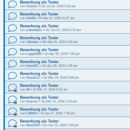
Bewerbung als Tester
von
Osanorr
»
Do Jul 23, 2026 5:32 pm
Bewerbung als Tester
von
Sebi58
»
Di Mai 12, 2026 11:57 am
Bewerbung als Tester
von
yellowblack
»
So Jun 07, 2026 5:15 pm
Bewerbung als Tester
von
Yellowluc
»
Mo Mai 18, 2026 2:55 pm
Bewerbung als Tester
von
LuggaSBM
»
Do Apr 09, 2026 7:06 pm
Bewerbung als Tester
von
IndusiRC
»
Do Apr 09, 2026 1:08 am
Bewerbung als Tester
von
Dispat112
»
So Mär 29, 2026 5:08 pm
Bewerbung als Tester
von
dtf
»
Di Mär 17, 2026 9:32 am
Bewerbung als Tester
von
Kravven
»
So Mär 01, 2026 1:53 pm
Bewerbung als Tester
von
FdlRKR
»
Di Jan 27, 2026 7:30 pm
Bewerbung als Tester
von
Maxi2000
»
Do Jan 15, 2026 2:49 pm