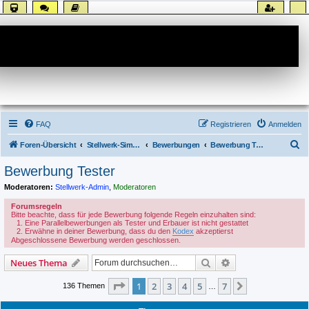
Forum
FAQ
Registrieren
Anmelden
S
Foren-Übersicht
Stellwerk-Sim allgemein
Bewerbungen
Bewerbung Tester
u
Bewerbung Tester
c
Moderatoren:
Stellwerk-Admin
,
Moderatoren
h
Forumsregeln
e
Bitte beachte, dass für jede Bewerbung folgende Regeln einzuhalten sind:
Eine Parallelbewerbungen als Tester und Erbauer ist nicht gestattet
Erwähne in deiner Bewerbung, dass du den
Kodex
akzeptierst
Abgeschlossene Bewerbung werden geschlossen.
Suche
Erweiterte Suche
Neues Thema
Seite
1
von
7
1
2
3
4
5
7
Nächste
136 Themen
…