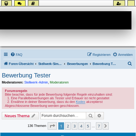
Forum
FAQ
Registrieren
Anmelden
S
Foren-Übersicht
Stellwerk-Sim allgemein
Bewerbungen
Bewerbung Tester
u
Bewerbung Tester
c
Moderatoren:
Stellwerk-Admin
,
Moderatoren
h
Forumsregeln
e
Bitte beachte, dass für jede Bewerbung folgende Regeln einzuhalten sind:
Eine Parallelbewerbungen als Tester und Erbauer ist nicht gestattet
Erwähne in deiner Bewerbung, dass du den
Kodex
akzeptierst
Abgeschlossene Bewerbung werden geschlossen.
Suche
Erweiterte Suche
Neues Thema
Seite
1
von
7
1
2
3
4
5
7
Nächste
136 Themen
…