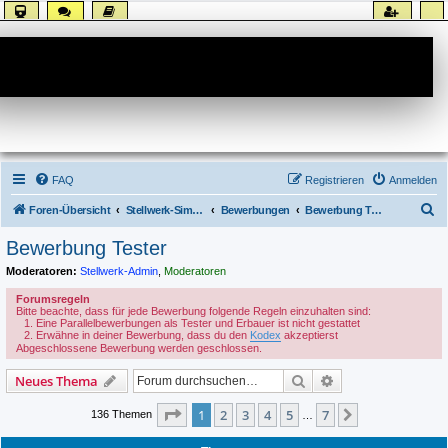
Forum
FAQ
Registrieren
Anmelden
S
Foren-Übersicht
Stellwerk-Sim allgemein
Bewerbungen
Bewerbung Tester
u
Bewerbung Tester
c
Moderatoren:
Stellwerk-Admin
,
Moderatoren
h
Forumsregeln
e
Bitte beachte, dass für jede Bewerbung folgende Regeln einzuhalten sind:
Eine Parallelbewerbungen als Tester und Erbauer ist nicht gestattet
Erwähne in deiner Bewerbung, dass du den
Kodex
akzeptierst
Abgeschlossene Bewerbung werden geschlossen.
Suche
Erweiterte Suche
Neues Thema
Seite
1
von
7
1
2
3
4
5
7
Nächste
136 Themen
…