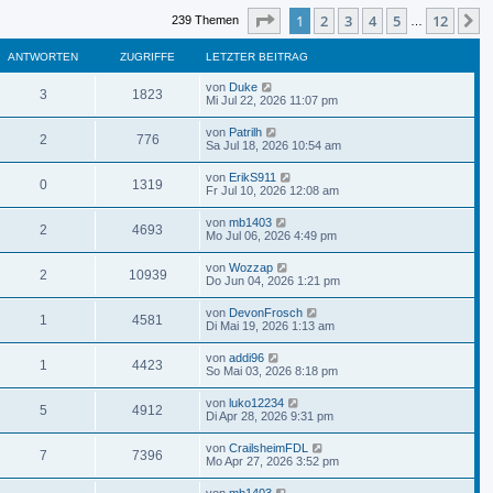
Seite
1
von
12
1
2
3
4
5
12
N
239 Themen
…
ANTWORTEN
ZUGRIFFE
LETZTER BEITRAG
von
Duke
3
1823
Mi Jul 22, 2026 11:07 pm
von
Patrilh
2
776
Sa Jul 18, 2026 10:54 am
von
ErikS911
0
1319
Fr Jul 10, 2026 12:08 am
von
mb1403
2
4693
Mo Jul 06, 2026 4:49 pm
von
Wozzap
2
10939
Do Jun 04, 2026 1:21 pm
von
DevonFrosch
1
4581
Di Mai 19, 2026 1:13 am
von
addi96
1
4423
So Mai 03, 2026 8:18 pm
von
luko12234
5
4912
Di Apr 28, 2026 9:31 pm
von
CrailsheimFDL
7
7396
Mo Apr 27, 2026 3:52 pm
von
mb1403