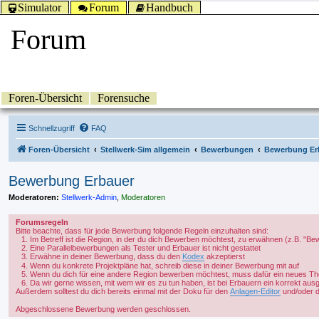
Simulator
Forum
Handbuch
Forum
Foren-Übersicht
Forensuche
Schnellzugriff
FAQ
Foren-Übersicht
Stellwerk-Sim allgemein
Bewerbungen
Bewerbung Er
Bewerbung Erbauer
Moderatoren:
Stellwerk-Admin
,
Moderatoren
Forumsregeln
Bitte beachte, dass für jede Bewerbung folgende Regeln einzuhalten sind:
Im Betreff ist die Region, in der du dich Bewerben möchtest, zu erwähnen (z.B. "
Eine Parallelbewerbungen als Tester und Erbauer ist nicht gestattet
Erwähne in deiner Bewerbung, dass du den
Kodex
akzeptierst
Wenn du konkrete Projektpläne hat, schreib diese in deiner Bewerbung mit auf
Wenn du dich für eine andere Region bewerben möchtest, muss dafür ein neues T
Da wir gerne wissen, mit wem wir es zu tun haben, ist bei Erbauern ein korrekt ausgefü
Außerdem solltest du dich bereits einmal mit der Doku für den
Anlagen-Editor
und/oder
Abgeschlossene Bewerbung werden geschlossen.