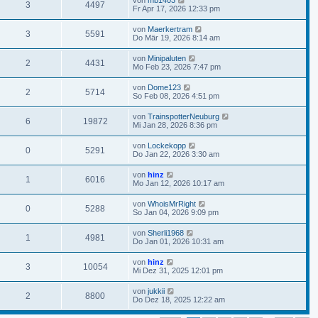
3
4497
Fr Apr 17, 2026 12:33 pm
von
Maerkertram
3
5591
Do Mär 19, 2026 8:14 am
von
Minipaluten
2
4431
Mo Feb 23, 2026 7:47 pm
von
Dome123
2
5714
So Feb 08, 2026 4:51 pm
von
TrainspotterNeuburg
6
19872
Mi Jan 28, 2026 8:36 pm
von
Lockekopp
0
5291
Do Jan 22, 2026 3:30 am
von
hinz
1
6016
Mo Jan 12, 2026 10:17 am
von
WhoisMrRight
0
5288
So Jan 04, 2026 9:09 pm
von
Sherli1968
1
4981
Do Jan 01, 2026 10:31 am
von
hinz
3
10054
Mi Dez 31, 2025 12:01 pm
von
jukkii
2
8800
Do Dez 18, 2025 12:22 am