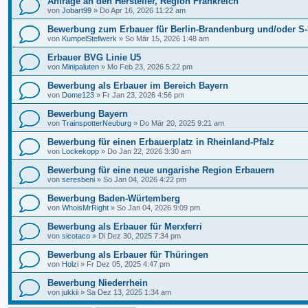
Anfrage an den Hersteller, Region Frankreich
von
Jobart99
»
Do Apr 16, 2026 11:22 am
Bewerbung zum Erbauer für Berlin-Brandenburg und/oder S-
von
KumpelStellwerk
»
So Mär 15, 2026 1:48 am
Erbauer BVG Linie U5
von
Minipaluten
»
Mo Feb 23, 2026 5:22 pm
Bewerbung als Erbauer im Bereich Bayern
von
Dome123
»
Fr Jan 23, 2026 4:56 pm
Bewerbung Bayern
von
TrainspotterNeuburg
»
Do Mär 20, 2025 9:21 am
Bewerbung für einen Erbauerplatz in Rheinland-Pfalz
von
Lockekopp
»
Do Jan 22, 2026 3:30 am
Bewerbung für eine neue ungarishe Region Erbauern
von
seresbeni
»
So Jan 04, 2026 4:22 pm
Bewerbung Baden-Würtemberg
von
WhoisMrRight
»
So Jan 04, 2026 9:09 pm
Bewerbung als Erbauer für Merxferri
von
sicotaco
»
Di Dez 30, 2025 7:34 pm
Bewerbung als Erbauer für Thüringen
von
Holzi
»
Fr Dez 05, 2025 4:47 pm
Bewerbung Niederrhein
von
jukkii
»
Sa Dez 13, 2025 1:34 am