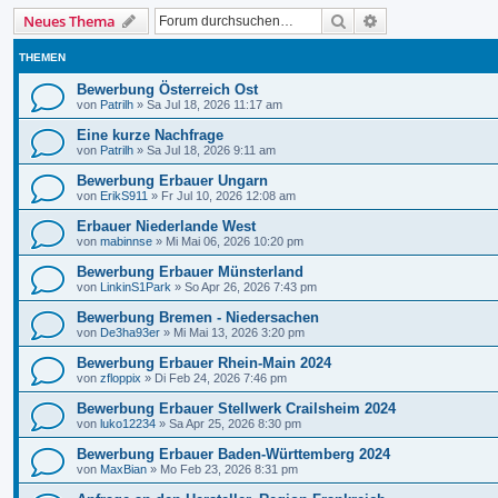
Suche
Erweiterte Suche
Neues Thema
THEMEN
Bewerbung Österreich Ost
von
Patrilh
»
Sa Jul 18, 2026 11:17 am
Eine kurze Nachfrage
von
Patrilh
»
Sa Jul 18, 2026 9:11 am
Bewerbung Erbauer Ungarn
von
ErikS911
»
Fr Jul 10, 2026 12:08 am
Erbauer Niederlande West
von
mabinnse
»
Mi Mai 06, 2026 10:20 pm
Bewerbung Erbauer Münsterland
von
LinkinS1Park
»
So Apr 26, 2026 7:43 pm
Bewerbung Bremen - Niedersachen
von
De3ha93er
»
Mi Mai 13, 2026 3:20 pm
Bewerbung Erbauer Rhein-Main 2024
von
zfloppix
»
Di Feb 24, 2026 7:46 pm
Bewerbung Erbauer Stellwerk Crailsheim 2024
von
luko12234
»
Sa Apr 25, 2026 8:30 pm
Bewerbung Erbauer Baden-Württemberg 2024
von
MaxBian
»
Mo Feb 23, 2026 8:31 pm