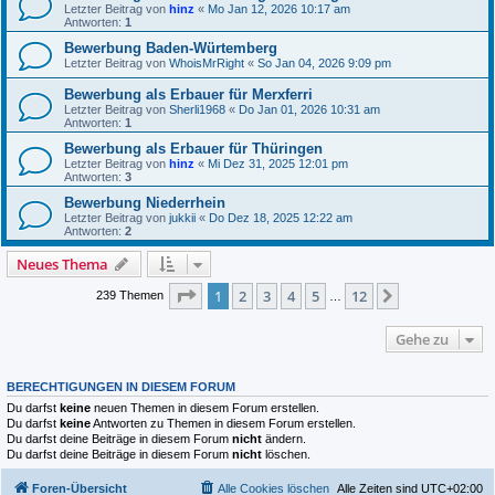
Letzter Beitrag von
hinz
«
Mo Jan 12, 2026 10:17 am
Antworten:
1
Bewerbung Baden-Würtemberg
Letzter Beitrag von
WhoisMrRight
«
So Jan 04, 2026 9:09 pm
Bewerbung als Erbauer für Merxferri
Letzter Beitrag von
Sherli1968
«
Do Jan 01, 2026 10:31 am
Antworten:
1
Bewerbung als Erbauer für Thüringen
Letzter Beitrag von
hinz
«
Mi Dez 31, 2025 12:01 pm
Antworten:
3
Bewerbung Niederrhein
Letzter Beitrag von
jukkii
«
Do Dez 18, 2025 12:22 am
Antworten:
2
Neues Thema
Seite
1
von
12
1
2
3
4
5
12
Nächste
239 Themen
…
Gehe zu
BERECHTIGUNGEN IN DIESEM FORUM
Du darfst
keine
neuen Themen in diesem Forum erstellen.
Du darfst
keine
Antworten zu Themen in diesem Forum erstellen.
Du darfst deine Beiträge in diesem Forum
nicht
ändern.
Du darfst deine Beiträge in diesem Forum
nicht
löschen.
Foren-Übersicht
Alle Cookies löschen
Alle Zeiten sind
UTC+02:00