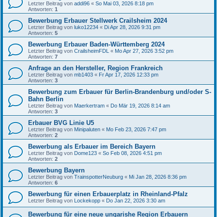
Letzter Beitrag von
addi96
«
So Mai 03, 2026 8:18 pm
Antworten:
1
Bewerbung Erbauer Stellwerk Crailsheim 2024
Letzter Beitrag von
luko12234
«
Di Apr 28, 2026 9:31 pm
Antworten:
5
Bewerbung Erbauer Baden-Württemberg 2024
Letzter Beitrag von
CrailsheimFDL
«
Mo Apr 27, 2026 3:52 pm
Antworten:
7
Anfrage an den Hersteller, Region Frankreich
Letzter Beitrag von
mb1403
«
Fr Apr 17, 2026 12:33 pm
Antworten:
3
Bewerbung zum Erbauer für Berlin-Brandenburg und/oder S-
Bahn Berlin
Letzter Beitrag von
Maerkertram
«
Do Mär 19, 2026 8:14 am
Antworten:
3
Erbauer BVG Linie U5
Letzter Beitrag von
Minipaluten
«
Mo Feb 23, 2026 7:47 pm
Antworten:
2
Bewerbung als Erbauer im Bereich Bayern
Letzter Beitrag von
Dome123
«
So Feb 08, 2026 4:51 pm
Antworten:
2
Bewerbung Bayern
Letzter Beitrag von
TrainspotterNeuburg
«
Mi Jan 28, 2026 8:36 pm
Antworten:
6
Bewerbung für einen Erbauerplatz in Rheinland-Pfalz
Letzter Beitrag von
Lockekopp
«
Do Jan 22, 2026 3:30 am
Bewerbung für eine neue ungarishe Region Erbauern