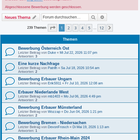
Abgeschlossene Bewerbung werden geschlossen.
Suche
Erweiterte Suche
Neues Thema
Seite
1
von
12
1
2
3
4
5
12
Nächste
239 Themen
…
Themen
Bewerbung Österreich Ost
Letzter Beitrag von
Duke
«
Mi Jul 22, 2026 11:07 pm
Antworten:
3
Eine kurze Nachfrage
Letzter Beitrag von
Patrilh
«
Sa Jul 18, 2026 10:54 am
Antworten:
2
Bewerbung Erbauer Ungarn
Letzter Beitrag von
ErikS911
«
Fr Jul 10, 2026 12:08 am
Erbauer Niederlande West
Letzter Beitrag von
mb1403
«
Mo Jul 06, 2026 4:49 pm
Antworten:
2
Bewerbung Erbauer Münsterland
Letzter Beitrag von
Wozzap
«
Do Jun 04, 2026 1:21 pm
Antworten:
2
Bewerbung Bremen - Niedersachen
Letzter Beitrag von
DevonFrosch
«
Di Mai 19, 2026 1:13 am
Antworten:
1
Bewerbung Erbauer Rhein-Main 2024