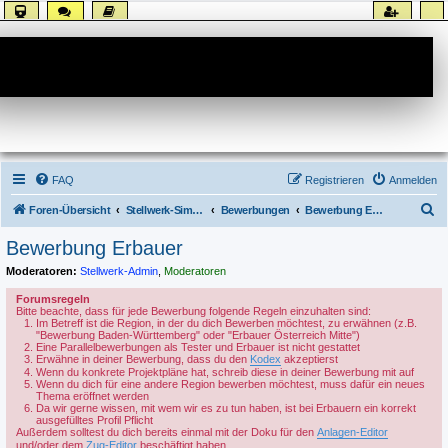
Forum
FAQ
Registrieren
Anmelden
S
Foren-Übersicht
Stellwerk-Sim allgemein
Bewerbungen
Bewerbung Erbauer
u
Bewerbung Erbauer
c
Moderatoren:
Stellwerk-Admin
,
Moderatoren
h
Forumsregeln
e
Bitte beachte, dass für jede Bewerbung folgende Regeln einzuhalten sind:
Im Betreff ist die Region, in der du dich Bewerben möchtest, zu erwähnen (z.B.
"Bewerbung Baden-Württemberg" oder "Erbauer Österreich Mitte")
Eine Parallelbewerbungen als Tester und Erbauer ist nicht gestattet
Erwähne in deiner Bewerbung, dass du den
Kodex
akzeptierst
Wenn du konkrete Projektpläne hat, schreib diese in deiner Bewerbung mit auf
Wenn du dich für eine andere Region bewerben möchtest, muss dafür ein neues
Thema eröffnet werden
Da wir gerne wissen, mit wem wir es zu tun haben, ist bei Erbauern ein korrekt
ausgefülltes Profil Pflicht
Außerdem solltest du dich bereits einmal mit der Doku für den
Anlagen-Editor
und/oder dem
Zug-Editor
beschäftigt haben.