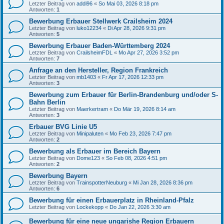
Letzter Beitrag von
addi96
«
So Mai 03, 2026 8:18 pm
Antworten:
1
Bewerbung Erbauer Stellwerk Crailsheim 2024
Letzter Beitrag von
luko12234
«
Di Apr 28, 2026 9:31 pm
Antworten:
5
Bewerbung Erbauer Baden-Württemberg 2024
Letzter Beitrag von
CrailsheimFDL
«
Mo Apr 27, 2026 3:52 pm
Antworten:
7
Anfrage an den Hersteller, Region Frankreich
Letzter Beitrag von
mb1403
«
Fr Apr 17, 2026 12:33 pm
Antworten:
3
Bewerbung zum Erbauer für Berlin-Brandenburg und/oder S-
Bahn Berlin
Letzter Beitrag von
Maerkertram
«
Do Mär 19, 2026 8:14 am
Antworten:
3
Erbauer BVG Linie U5
Letzter Beitrag von
Minipaluten
«
Mo Feb 23, 2026 7:47 pm
Antworten:
2
Bewerbung als Erbauer im Bereich Bayern
Letzter Beitrag von
Dome123
«
So Feb 08, 2026 4:51 pm
Antworten:
2
Bewerbung Bayern
Letzter Beitrag von
TrainspotterNeuburg
«
Mi Jan 28, 2026 8:36 pm
Antworten:
6
Bewerbung für einen Erbauerplatz in Rheinland-Pfalz
Letzter Beitrag von
Lockekopp
«
Do Jan 22, 2026 3:30 am
Bewerbung für eine neue ungarishe Region Erbauern