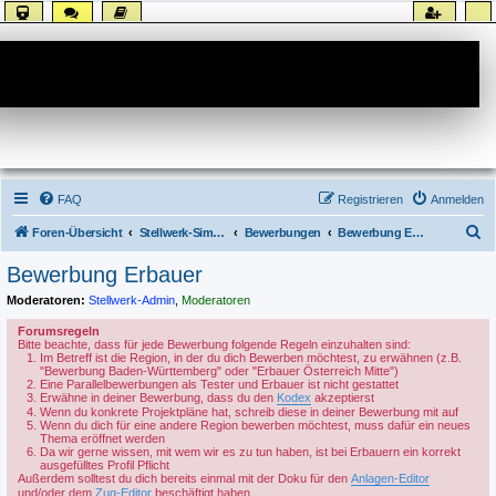
Forum
FAQ
Registrieren
Anmelden
S
Foren-Übersicht
Stellwerk-Sim allgemein
Bewerbungen
Bewerbung Erbauer
u
Bewerbung Erbauer
c
Moderatoren:
Stellwerk-Admin
,
Moderatoren
h
Forumsregeln
e
Bitte beachte, dass für jede Bewerbung folgende Regeln einzuhalten sind:
Im Betreff ist die Region, in der du dich Bewerben möchtest, zu erwähnen (z.B.
"Bewerbung Baden-Württemberg" oder "Erbauer Österreich Mitte")
Eine Parallelbewerbungen als Tester und Erbauer ist nicht gestattet
Erwähne in deiner Bewerbung, dass du den
Kodex
akzeptierst
Wenn du konkrete Projektpläne hat, schreib diese in deiner Bewerbung mit auf
Wenn du dich für eine andere Region bewerben möchtest, muss dafür ein neues
Thema eröffnet werden
Da wir gerne wissen, mit wem wir es zu tun haben, ist bei Erbauern ein korrekt
ausgefülltes Profil Pflicht
Außerdem solltest du dich bereits einmal mit der Doku für den
Anlagen-Editor
und/oder dem
Zug-Editor
beschäftigt haben.