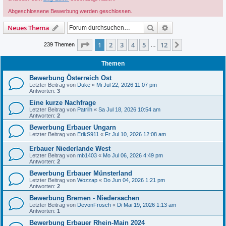
Abgeschlossene Bewerbung werden geschlossen.
Suche
Erweiterte Suche
Neues Thema
Seite
1
von
12
1
2
3
4
5
12
Nächste
239 Themen
…
Themen
Bewerbung Österreich Ost
Letzter Beitrag von
Duke
«
Mi Jul 22, 2026 11:07 pm
Antworten:
3
Eine kurze Nachfrage
Letzter Beitrag von
Patrilh
«
Sa Jul 18, 2026 10:54 am
Antworten:
2
Bewerbung Erbauer Ungarn
Letzter Beitrag von
ErikS911
«
Fr Jul 10, 2026 12:08 am
Erbauer Niederlande West
Letzter Beitrag von
mb1403
«
Mo Jul 06, 2026 4:49 pm
Antworten:
2
Bewerbung Erbauer Münsterland
Letzter Beitrag von
Wozzap
«
Do Jun 04, 2026 1:21 pm
Antworten:
2
Bewerbung Bremen - Niedersachen
Letzter Beitrag von
DevonFrosch
«
Di Mai 19, 2026 1:13 am
Antworten:
1
Bewerbung Erbauer Rhein-Main 2024