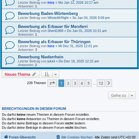
Letzter Beitrag von
hinz
«
Mo Jan 12, 2026 10:17 am
Antworten:
1
Bewerbung Baden-Würtemberg
Letzter Beitrag von
WhoisMrRight
«
So Jan 04, 2026 9:09 pm
Bewerbung als Erbauer für Merxferri
Letzter Beitrag von
Sherli1968
«
Do Jan 01, 2026 10:31 am
Antworten:
1
Bewerbung als Erbauer für Thüringen
Letzter Beitrag von
hinz
«
Mi Dez 31, 2025 12:01 pm
Antworten:
3
Bewerbung Niederrhein
Letzter Beitrag von
jukkii
«
Do Dez 18, 2025 12:22 am
Antworten:
2
Neues Thema
Seite
1
von
12
1
2
3
4
5
12
Nächste
239 Themen
…
Gehe zu
BERECHTIGUNGEN IN DIESEM FORUM
Du darfst
keine
neuen Themen in diesem Forum erstellen.
Du darfst
keine
Antworten zu Themen in diesem Forum erstellen.
Du darfst deine Beiträge in diesem Forum
nicht
ändern.
Du darfst deine Beiträge in diesem Forum
nicht
löschen.
Foren-Übersicht
Alle Cookies löschen
Alle Zeiten sind
UTC+02:00