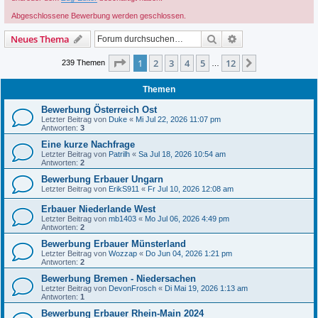
Abgeschlossene Bewerbung werden geschlossen.
Suche
Erweiterte Suche
Neues Thema
Seite
1
von
12
1
2
3
4
5
12
Nächste
239 Themen
…
Themen
Bewerbung Österreich Ost
Letzter Beitrag von
Duke
«
Mi Jul 22, 2026 11:07 pm
Antworten:
3
Eine kurze Nachfrage
Letzter Beitrag von
Patrilh
«
Sa Jul 18, 2026 10:54 am
Antworten:
2
Bewerbung Erbauer Ungarn
Letzter Beitrag von
ErikS911
«
Fr Jul 10, 2026 12:08 am
Erbauer Niederlande West
Letzter Beitrag von
mb1403
«
Mo Jul 06, 2026 4:49 pm
Antworten:
2
Bewerbung Erbauer Münsterland
Letzter Beitrag von
Wozzap
«
Do Jun 04, 2026 1:21 pm
Antworten:
2
Bewerbung Bremen - Niedersachen
Letzter Beitrag von
DevonFrosch
«
Di Mai 19, 2026 1:13 am
Antworten:
1
Bewerbung Erbauer Rhein-Main 2024