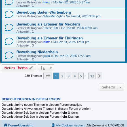
Letzter Beitrag von
hinz
«
Mo Jan 12, 2026 10:17 am
Antworten:
1
Bewerbung Baden-Würtemberg
Letzter Beitrag von
WhoisMrRight
«
So Jan 04, 2026 9:09 pm
Bewerbung als Erbauer für Merxferri
Letzter Beitrag von
Sherli1968
«
Do Jan 01, 2026 10:31 am
Antworten:
1
Bewerbung als Erbauer für Thüringen
Letzter Beitrag von
hinz
«
Mi Dez 31, 2025 12:01 pm
Antworten:
3
Bewerbung Niederrhein
Letzter Beitrag von
jukkii
«
Do Dez 18, 2025 12:22 am
Antworten:
2
Neues Thema
Seite
1
von
12
1
2
3
4
5
12
Nächste
239 Themen
…
Gehe zu
BERECHTIGUNGEN IN DIESEM FORUM
Du darfst
keine
neuen Themen in diesem Forum erstellen.
Du darfst
keine
Antworten zu Themen in diesem Forum erstellen.
Du darfst deine Beiträge in diesem Forum
nicht
ändern.
Du darfst deine Beiträge in diesem Forum
nicht
löschen.
Foren-Übersicht
Alle Cookies löschen
Alle Zeiten sind
UTC+02:00