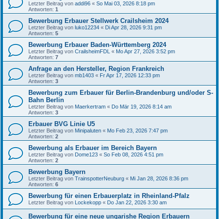
Letzter Beitrag von
addi96
«
So Mai 03, 2026 8:18 pm
Antworten:
1
Bewerbung Erbauer Stellwerk Crailsheim 2024
Letzter Beitrag von
luko12234
«
Di Apr 28, 2026 9:31 pm
Antworten:
5
Bewerbung Erbauer Baden-Württemberg 2024
Letzter Beitrag von
CrailsheimFDL
«
Mo Apr 27, 2026 3:52 pm
Antworten:
7
Anfrage an den Hersteller, Region Frankreich
Letzter Beitrag von
mb1403
«
Fr Apr 17, 2026 12:33 pm
Antworten:
3
Bewerbung zum Erbauer für Berlin-Brandenburg und/oder S-
Bahn Berlin
Letzter Beitrag von
Maerkertram
«
Do Mär 19, 2026 8:14 am
Antworten:
3
Erbauer BVG Linie U5
Letzter Beitrag von
Minipaluten
«
Mo Feb 23, 2026 7:47 pm
Antworten:
2
Bewerbung als Erbauer im Bereich Bayern
Letzter Beitrag von
Dome123
«
So Feb 08, 2026 4:51 pm
Antworten:
2
Bewerbung Bayern
Letzter Beitrag von
TrainspotterNeuburg
«
Mi Jan 28, 2026 8:36 pm
Antworten:
6
Bewerbung für einen Erbauerplatz in Rheinland-Pfalz
Letzter Beitrag von
Lockekopp
«
Do Jan 22, 2026 3:30 am
Bewerbung für eine neue ungarishe Region Erbauern