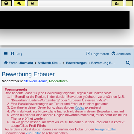
Forum
FAQ
Registrieren
Anmelden
S
Foren-Übersicht
Stellwerk-Sim allgemein
Bewerbungen
Bewerbung Erbauer
u
Bewerbung Erbauer
c
Moderatoren:
Stellwerk-Admin
,
Moderatoren
h
Forumsregeln
e
Bitte beachte, dass für jede Bewerbung folgende Regeln einzuhalten sind:
Im Betreff ist die Region, in der du dich Bewerben möchtest, zu erwähnen (z.B.
"Bewerbung Baden-Württemberg" oder "Erbauer Österreich Mitte")
Eine Parallelbewerbungen als Tester und Erbauer ist nicht gestattet
Erwähne in deiner Bewerbung, dass du den
Kodex
akzeptierst
Wenn du konkrete Projektpläne hat, schreib diese in deiner Bewerbung mit auf
Wenn du dich für eine andere Region bewerben möchtest, muss dafür ein neues
Thema eröffnet werden
Da wir gerne wissen, mit wem wir es zu tun haben, ist bei Erbauern ein korrekt
ausgefülltes Profil Pflicht
Außerdem solltest du dich bereits einmal mit der Doku für den
Anlagen-Editor
und/oder dem
Zug-Editor
beschäftigt haben.