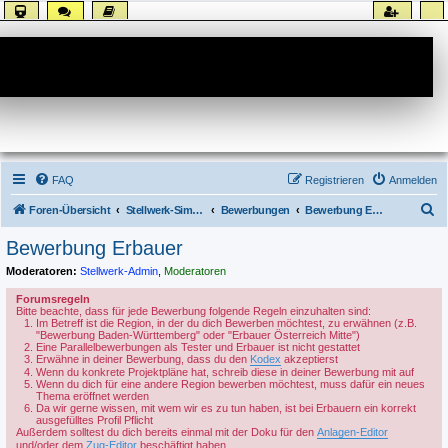
Forum
FAQ
Registrieren
Anmelden
S
Foren-Übersicht
Stellwerk-Sim allgemein
Bewerbungen
Bewerbung Erbauer
u
Bewerbung Erbauer
c
Moderatoren:
Stellwerk-Admin
,
Moderatoren
h
Forumsregeln
e
Bitte beachte, dass für jede Bewerbung folgende Regeln einzuhalten sind:
Im Betreff ist die Region, in der du dich Bewerben möchtest, zu erwähnen (z.B.
"Bewerbung Baden-Württemberg" oder "Erbauer Österreich Mitte")
Eine Parallelbewerbungen als Tester und Erbauer ist nicht gestattet
Erwähne in deiner Bewerbung, dass du den
Kodex
akzeptierst
Wenn du konkrete Projektpläne hat, schreib diese in deiner Bewerbung mit auf
Wenn du dich für eine andere Region bewerben möchtest, muss dafür ein neues
Thema eröffnet werden
Da wir gerne wissen, mit wem wir es zu tun haben, ist bei Erbauern ein korrekt
ausgefülltes Profil Pflicht
Außerdem solltest du dich bereits einmal mit der Doku für den
Anlagen-Editor
und/oder dem
Zug-Editor
beschäftigt haben.