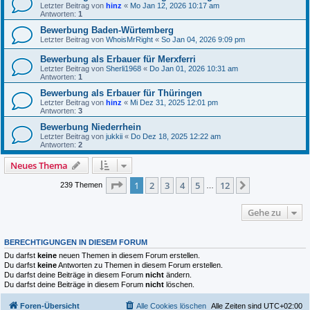
Letzter Beitrag von
hinz
«
Mo Jan 12, 2026 10:17 am
Antworten:
1
Bewerbung Baden-Würtemberg
Letzter Beitrag von
WhoisMrRight
«
So Jan 04, 2026 9:09 pm
Bewerbung als Erbauer für Merxferri
Letzter Beitrag von
Sherli1968
«
Do Jan 01, 2026 10:31 am
Antworten:
1
Bewerbung als Erbauer für Thüringen
Letzter Beitrag von
hinz
«
Mi Dez 31, 2025 12:01 pm
Antworten:
3
Bewerbung Niederrhein
Letzter Beitrag von
jukkii
«
Do Dez 18, 2025 12:22 am
Antworten:
2
Neues Thema
Seite
1
von
12
1
2
3
4
5
12
Nächste
239 Themen
…
Gehe zu
BERECHTIGUNGEN IN DIESEM FORUM
Du darfst
keine
neuen Themen in diesem Forum erstellen.
Du darfst
keine
Antworten zu Themen in diesem Forum erstellen.
Du darfst deine Beiträge in diesem Forum
nicht
ändern.
Du darfst deine Beiträge in diesem Forum
nicht
löschen.
Foren-Übersicht
Alle Cookies löschen
Alle Zeiten sind
UTC+02:00