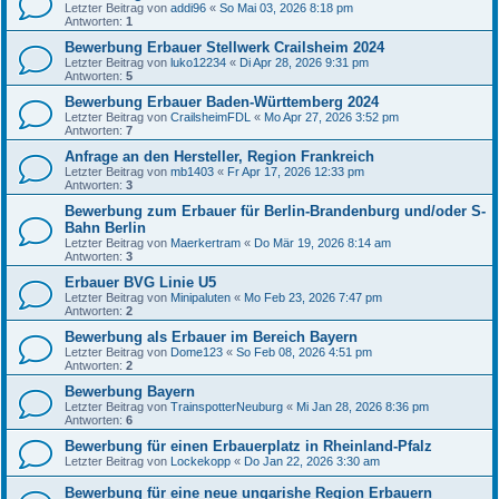
Letzter Beitrag von
addi96
«
So Mai 03, 2026 8:18 pm
Antworten:
1
Bewerbung Erbauer Stellwerk Crailsheim 2024
Letzter Beitrag von
luko12234
«
Di Apr 28, 2026 9:31 pm
Antworten:
5
Bewerbung Erbauer Baden-Württemberg 2024
Letzter Beitrag von
CrailsheimFDL
«
Mo Apr 27, 2026 3:52 pm
Antworten:
7
Anfrage an den Hersteller, Region Frankreich
Letzter Beitrag von
mb1403
«
Fr Apr 17, 2026 12:33 pm
Antworten:
3
Bewerbung zum Erbauer für Berlin-Brandenburg und/oder S-
Bahn Berlin
Letzter Beitrag von
Maerkertram
«
Do Mär 19, 2026 8:14 am
Antworten:
3
Erbauer BVG Linie U5
Letzter Beitrag von
Minipaluten
«
Mo Feb 23, 2026 7:47 pm
Antworten:
2
Bewerbung als Erbauer im Bereich Bayern
Letzter Beitrag von
Dome123
«
So Feb 08, 2026 4:51 pm
Antworten:
2
Bewerbung Bayern
Letzter Beitrag von
TrainspotterNeuburg
«
Mi Jan 28, 2026 8:36 pm
Antworten:
6
Bewerbung für einen Erbauerplatz in Rheinland-Pfalz
Letzter Beitrag von
Lockekopp
«
Do Jan 22, 2026 3:30 am
Bewerbung für eine neue ungarishe Region Erbauern