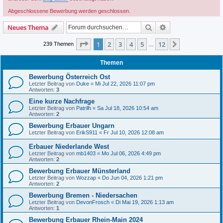
Abgeschlossene Bewerbung werden geschlossen.
Suche
Erweiterte Suche
Neues Thema
Seite
1
von
12
1
2
3
4
5
12
Nächste
239 Themen
…
Themen
Bewerbung Österreich Ost
Letzter Beitrag von
Duke
«
Mi Jul 22, 2026 11:07 pm
Antworten:
3
Eine kurze Nachfrage
Letzter Beitrag von
Patrilh
«
Sa Jul 18, 2026 10:54 am
Antworten:
2
Bewerbung Erbauer Ungarn
Letzter Beitrag von
ErikS911
«
Fr Jul 10, 2026 12:08 am
Erbauer Niederlande West
Letzter Beitrag von
mb1403
«
Mo Jul 06, 2026 4:49 pm
Antworten:
2
Bewerbung Erbauer Münsterland
Letzter Beitrag von
Wozzap
«
Do Jun 04, 2026 1:21 pm
Antworten:
2
Bewerbung Bremen - Niedersachen
Letzter Beitrag von
DevonFrosch
«
Di Mai 19, 2026 1:13 am
Antworten:
1
Bewerbung Erbauer Rhein-Main 2024