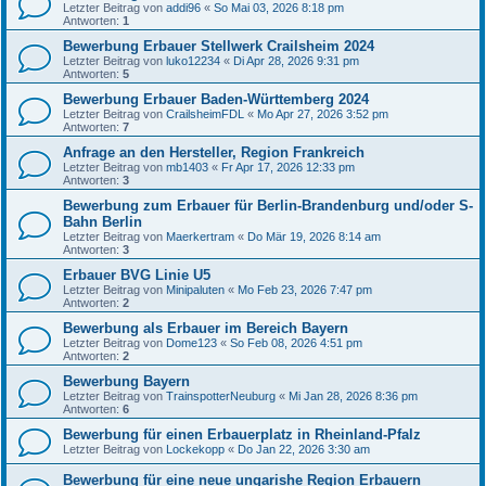
Letzter Beitrag von
addi96
«
So Mai 03, 2026 8:18 pm
Antworten:
1
Bewerbung Erbauer Stellwerk Crailsheim 2024
Letzter Beitrag von
luko12234
«
Di Apr 28, 2026 9:31 pm
Antworten:
5
Bewerbung Erbauer Baden-Württemberg 2024
Letzter Beitrag von
CrailsheimFDL
«
Mo Apr 27, 2026 3:52 pm
Antworten:
7
Anfrage an den Hersteller, Region Frankreich
Letzter Beitrag von
mb1403
«
Fr Apr 17, 2026 12:33 pm
Antworten:
3
Bewerbung zum Erbauer für Berlin-Brandenburg und/oder S-
Bahn Berlin
Letzter Beitrag von
Maerkertram
«
Do Mär 19, 2026 8:14 am
Antworten:
3
Erbauer BVG Linie U5
Letzter Beitrag von
Minipaluten
«
Mo Feb 23, 2026 7:47 pm
Antworten:
2
Bewerbung als Erbauer im Bereich Bayern
Letzter Beitrag von
Dome123
«
So Feb 08, 2026 4:51 pm
Antworten:
2
Bewerbung Bayern
Letzter Beitrag von
TrainspotterNeuburg
«
Mi Jan 28, 2026 8:36 pm
Antworten:
6
Bewerbung für einen Erbauerplatz in Rheinland-Pfalz
Letzter Beitrag von
Lockekopp
«
Do Jan 22, 2026 3:30 am
Bewerbung für eine neue ungarishe Region Erbauern