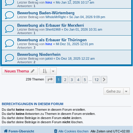
Letzter Beitrag von
hinz
«
Mo Jan 12, 2026 10:17 am
Antworten:
1
Bewerbung Baden-Würtemberg
Letzter Beitrag von
WhoisMrRight
«
So Jan 04, 2026 9:09 pm
Bewerbung als Erbauer für Merxferri
Letzter Beitrag von
Sherli1968
«
Do Jan 01, 2026 10:31 am
Antworten:
1
Bewerbung als Erbauer für Thüringen
Letzter Beitrag von
hinz
«
Mi Dez 31, 2025 12:01 pm
Antworten:
3
Bewerbung Niederrhein
Letzter Beitrag von
jukkii
«
Do Dez 18, 2025 12:22 am
Antworten:
2
Neues Thema
Seite
1
von
12
1
2
3
4
5
12
Nächste
239 Themen
…
Gehe zu
BERECHTIGUNGEN IN DIESEM FORUM
Du darfst
keine
neuen Themen in diesem Forum erstellen.
Du darfst
keine
Antworten zu Themen in diesem Forum erstellen.
Du darfst deine Beiträge in diesem Forum
nicht
ändern.
Du darfst deine Beiträge in diesem Forum
nicht
löschen.
Foren-Übersicht
Alle Cookies löschen
Alle Zeiten sind
UTC+02:00