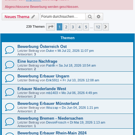
Abgeschlossene Bewerbung werden geschlossen.
Suche
Erweiterte Suche
Neues Thema
Seite
1
von
12
1
2
3
4
5
12
Nächste
239 Themen
…
Themen
Bewerbung Österreich Ost
Letzter Beitrag von
Duke
«
Mi Jul 22, 2026 11:07 pm
Antworten:
3
Eine kurze Nachfrage
Letzter Beitrag von
Patrilh
«
Sa Jul 18, 2026 10:54 am
Antworten:
2
Bewerbung Erbauer Ungarn
Letzter Beitrag von
ErikS911
«
Fr Jul 10, 2026 12:08 am
Erbauer Niederlande West
Letzter Beitrag von
mb1403
«
Mo Jul 06, 2026 4:49 pm
Antworten:
2
Bewerbung Erbauer Münsterland
Letzter Beitrag von
Wozzap
«
Do Jun 04, 2026 1:21 pm
Antworten:
2
Bewerbung Bremen - Niedersachen
Letzter Beitrag von
DevonFrosch
«
Di Mai 19, 2026 1:13 am
Antworten:
1
Bewerbung Erbauer Rhein-Main 2024