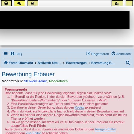
Forum
FAQ
Registrieren
Anmelden
S
Foren-Übersicht
Stellwerk-Sim allgemein
Bewerbungen
Bewerbung Erbauer
u
Bewerbung Erbauer
c
Moderatoren:
Stellwerk-Admin
,
Moderatoren
h
Forumsregeln
e
Bitte beachte, dass für jede Bewerbung folgende Regeln einzuhalten sind:
Im Betreff ist die Region, in der du dich Bewerben möchtest, zu erwähnen (z.B.
"Bewerbung Baden-Württemberg" oder "Erbauer Österreich Mitte")
Eine Parallelbewerbungen als Tester und Erbauer ist nicht gestattet
Erwähne in deiner Bewerbung, dass du den
Kodex
akzeptierst
Wenn du konkrete Projektpläne hat, schreib diese in deiner Bewerbung mit auf
Wenn du dich für eine andere Region bewerben möchtest, muss dafür ein neues
Thema eröffnet werden
Da wir gerne wissen, mit wem wir es zu tun haben, ist bei Erbauern ein korrekt
ausgefülltes Profil Pflicht
Außerdem solltest du dich bereits einmal mit der Doku für den
Anlagen-Editor
und/oder dem
Zug-Editor
beschäftigt haben.