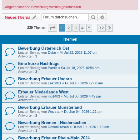
Abgeschlossene Bewerbung werden geschlossen.
Suche
Erweiterte Suche
Neues Thema
Seite
1
von
12
1
2
3
4
5
12
Nächste
239 Themen
…
Themen
Bewerbung Österreich Ost
Letzter Beitrag von
Duke
«
Mi Jul 22, 2026 11:07 pm
Antworten:
3
Eine kurze Nachfrage
Letzter Beitrag von
Patrilh
«
Sa Jul 18, 2026 10:54 am
Antworten:
2
Bewerbung Erbauer Ungarn
Letzter Beitrag von
ErikS911
«
Fr Jul 10, 2026 12:08 am
Erbauer Niederlande West
Letzter Beitrag von
mb1403
«
Mo Jul 06, 2026 4:49 pm
Antworten:
2
Bewerbung Erbauer Münsterland
Letzter Beitrag von
Wozzap
«
Do Jun 04, 2026 1:21 pm
Antworten:
2
Bewerbung Bremen - Niedersachen
Letzter Beitrag von
DevonFrosch
«
Di Mai 19, 2026 1:13 am
Antworten:
1
Bewerbung Erbauer Rhein-Main 2024