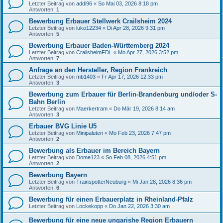
Letzter Beitrag von
addi96
«
So Mai 03, 2026 8:18 pm
Antworten:
1
Bewerbung Erbauer Stellwerk Crailsheim 2024
Letzter Beitrag von
luko12234
«
Di Apr 28, 2026 9:31 pm
Antworten:
5
Bewerbung Erbauer Baden-Württemberg 2024
Letzter Beitrag von
CrailsheimFDL
«
Mo Apr 27, 2026 3:52 pm
Antworten:
7
Anfrage an den Hersteller, Region Frankreich
Letzter Beitrag von
mb1403
«
Fr Apr 17, 2026 12:33 pm
Antworten:
3
Bewerbung zum Erbauer für Berlin-Brandenburg und/oder S-
Bahn Berlin
Letzter Beitrag von
Maerkertram
«
Do Mär 19, 2026 8:14 am
Antworten:
3
Erbauer BVG Linie U5
Letzter Beitrag von
Minipaluten
«
Mo Feb 23, 2026 7:47 pm
Antworten:
2
Bewerbung als Erbauer im Bereich Bayern
Letzter Beitrag von
Dome123
«
So Feb 08, 2026 4:51 pm
Antworten:
2
Bewerbung Bayern
Letzter Beitrag von
TrainspotterNeuburg
«
Mi Jan 28, 2026 8:36 pm
Antworten:
6
Bewerbung für einen Erbauerplatz in Rheinland-Pfalz
Letzter Beitrag von
Lockekopp
«
Do Jan 22, 2026 3:30 am
Bewerbung für eine neue ungarishe Region Erbauern