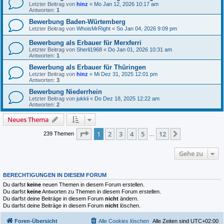
Letzter Beitrag von
hinz
«
Mo Jan 12, 2026 10:17 am
Antworten:
1
Bewerbung Baden-Würtemberg
Letzter Beitrag von
WhoisMrRight
«
So Jan 04, 2026 9:09 pm
Bewerbung als Erbauer für Merxferri
Letzter Beitrag von
Sherli1968
«
Do Jan 01, 2026 10:31 am
Antworten:
1
Bewerbung als Erbauer für Thüringen
Letzter Beitrag von
hinz
«
Mi Dez 31, 2025 12:01 pm
Antworten:
3
Bewerbung Niederrhein
Letzter Beitrag von
jukkii
«
Do Dez 18, 2025 12:22 am
Antworten:
2
Neues Thema
Seite
1
von
12
1
2
3
4
5
12
Nächste
239 Themen
…
Gehe zu
BERECHTIGUNGEN IN DIESEM FORUM
Du darfst
keine
neuen Themen in diesem Forum erstellen.
Du darfst
keine
Antworten zu Themen in diesem Forum erstellen.
Du darfst deine Beiträge in diesem Forum
nicht
ändern.
Du darfst deine Beiträge in diesem Forum
nicht
löschen.
Foren-Übersicht
Alle Cookies löschen
Alle Zeiten sind
UTC+02:00