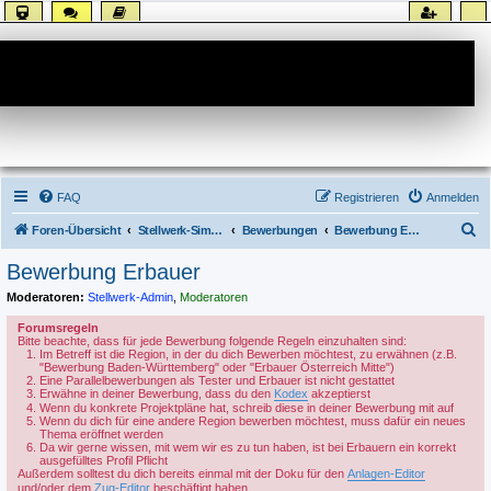
Forum
FAQ
Registrieren
Anmelden
S
Foren-Übersicht
Stellwerk-Sim allgemein
Bewerbungen
Bewerbung Erbauer
u
Bewerbung Erbauer
c
Moderatoren:
Stellwerk-Admin
,
Moderatoren
h
Forumsregeln
e
Bitte beachte, dass für jede Bewerbung folgende Regeln einzuhalten sind:
Im Betreff ist die Region, in der du dich Bewerben möchtest, zu erwähnen (z.B.
"Bewerbung Baden-Württemberg" oder "Erbauer Österreich Mitte")
Eine Parallelbewerbungen als Tester und Erbauer ist nicht gestattet
Erwähne in deiner Bewerbung, dass du den
Kodex
akzeptierst
Wenn du konkrete Projektpläne hat, schreib diese in deiner Bewerbung mit auf
Wenn du dich für eine andere Region bewerben möchtest, muss dafür ein neues
Thema eröffnet werden
Da wir gerne wissen, mit wem wir es zu tun haben, ist bei Erbauern ein korrekt
ausgefülltes Profil Pflicht
Außerdem solltest du dich bereits einmal mit der Doku für den
Anlagen-Editor
und/oder dem
Zug-Editor
beschäftigt haben.