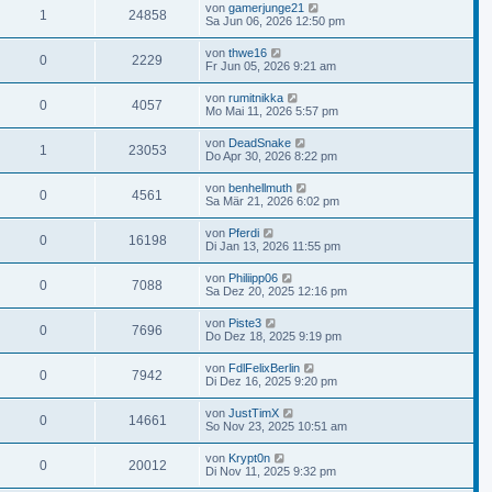
von
gamerjunge21
1
24858
Sa Jun 06, 2026 12:50 pm
von
thwe16
0
2229
Fr Jun 05, 2026 9:21 am
von
rumitnikka
0
4057
Mo Mai 11, 2026 5:57 pm
von
DeadSnake
1
23053
Do Apr 30, 2026 8:22 pm
von
benhellmuth
0
4561
Sa Mär 21, 2026 6:02 pm
von
Pferdi
0
16198
Di Jan 13, 2026 11:55 pm
von
Philiipp06
0
7088
Sa Dez 20, 2025 12:16 pm
von
Piste3
0
7696
Do Dez 18, 2025 9:19 pm
von
FdlFelixBerlin
0
7942
Di Dez 16, 2025 9:20 pm
von
JustTimX
0
14661
So Nov 23, 2025 10:51 am
von
Krypt0n
0
20012
Di Nov 11, 2025 9:32 pm