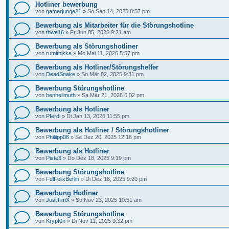
Hotliner bewerbung
von
gamerjunge21
»
So Sep 14, 2025 8:57 pm
Bewerbung als Mitarbeiter für die Störungshotline
von
thwe16
»
Fr Jun 05, 2026 9:21 am
Bewerbung als Störungshotliner
von
rumitnikka
»
Mo Mai 11, 2026 5:57 pm
Bewerbung als Hotliner/Störungshelfer
von
DeadSnake
»
So Mär 02, 2025 9:31 pm
Bewerbung Störungshotline
von
benhellmuth
»
Sa Mär 21, 2026 6:02 pm
Bewerbung als Hotliner
von
Pferdi
»
Di Jan 13, 2026 11:55 pm
Bewerbung als Hotliner / Störungshotliner
von
Philiipp06
»
Sa Dez 20, 2025 12:16 pm
Bewerbung als Hotliner
von
Piste3
»
Do Dez 18, 2025 9:19 pm
Bewerbung Störungshotline
von
FdlFelixBerlin
»
Di Dez 16, 2025 9:20 pm
Bewerbung Hotliner
von
JustTimX
»
So Nov 23, 2025 10:51 am
Bewerbung Störungshotline
von
Krypt0n
»
Di Nov 11, 2025 9:32 pm