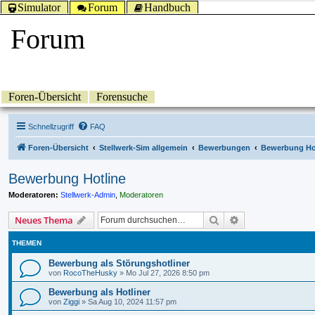
Simulator
Forum
Handbuch
Forum
Foren-Übersicht
Forensuche
Schnellzugriff
FAQ
Foren-Übersicht
Stellwerk-Sim allgemein
Bewerbungen
Bewerbung Ho
Bewerbung Hotline
Moderatoren:
Stellwerk-Admin
,
Moderatoren
Suche
Erweiterte Suche
Neues Thema
THEMEN
Bewerbung als Störungshotliner
von
RocoTheHusky
»
Mo Jul 27, 2026 8:50 pm
Bewerbung als Hotliner
von
Ziggi
»
Sa Aug 10, 2024 11:57 pm