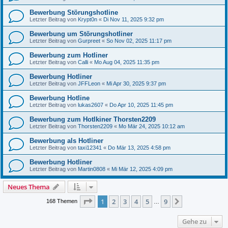
Bewerbung Störungshotline
Letzter Beitrag von
Krypt0n
«
Di Nov 11, 2025 9:32 pm
Bewerbung um Störungshotliner
Letzter Beitrag von
Gurpreet
«
So Nov 02, 2025 11:17 pm
Bewerbung zum Hotliner
Letzter Beitrag von
Calli
«
Mo Aug 04, 2025 11:35 pm
Bewerbung Hotliner
Letzter Beitrag von
JFFLeon
«
Mi Apr 30, 2025 9:37 pm
Bewerbung Hotline
Letzter Beitrag von
lukas2607
«
Do Apr 10, 2025 11:45 pm
Bewerbung zum Hotlkiner Thorsten2209
Letzter Beitrag von
Thorsten2209
«
Mo Mär 24, 2025 10:12 am
Bewerbung als Hotliner
Letzter Beitrag von
taxi12341
«
Do Mär 13, 2025 4:58 pm
Bewerbung Hotliner
Letzter Beitrag von
Martin0808
«
Mi Mär 12, 2025 4:09 pm
Neues Thema
Seite
1
von
9
1
2
3
4
5
9
Nächste
168 Themen
…
Gehe zu