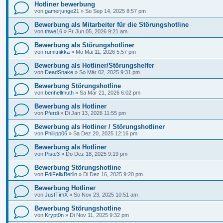
Hotliner bewerbung
von
gamerjunge21
»
So Sep 14, 2025 8:57 pm
Bewerbung als Mitarbeiter für die Störungshotline
von
thwe16
»
Fr Jun 05, 2026 9:21 am
Bewerbung als Störungshotliner
von
rumitnikka
»
Mo Mai 11, 2026 5:57 pm
Bewerbung als Hotliner/Störungshelfer
von
DeadSnake
»
So Mär 02, 2025 9:31 pm
Bewerbung Störungshotline
von
benhellmuth
»
Sa Mär 21, 2026 6:02 pm
Bewerbung als Hotliner
von
Pferdi
»
Di Jan 13, 2026 11:55 pm
Bewerbung als Hotliner / Störungshotliner
von
Philiipp06
»
Sa Dez 20, 2025 12:16 pm
Bewerbung als Hotliner
von
Piste3
»
Do Dez 18, 2025 9:19 pm
Bewerbung Störungshotline
von
FdlFelixBerlin
»
Di Dez 16, 2025 9:20 pm
Bewerbung Hotliner
von
JustTimX
»
So Nov 23, 2025 10:51 am
Bewerbung Störungshotline
von
Krypt0n
»
Di Nov 11, 2025 9:32 pm