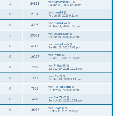
von
gamerjunge21
1
24813
Sa Jun 06, 2026 12:50 pm
von
thwe16
0
2184
Fr Jun 05, 2026 9:21 am
von
rumitnikka
0
3986
Mo Mai 11, 2026 5:57 pm
von
DeadSnake
1
23021
Do Apr 30, 2026 8:22 pm
von
benhellmuth
0
4517
Sa Mär 21, 2026 6:02 pm
von
Pferdi
0
16157
Di Jan 13, 2026 11:55 pm
von
Philiipp06
0
7049
Sa Dez 20, 2025 12:16 pm
von
Piste3
0
7647
Do Dez 18, 2025 9:19 pm
von
FdlFelixBerlin
0
7902
Di Dez 16, 2025 9:20 pm
von
JustTimX
0
14616
So Nov 23, 2025 10:51 am
von
Krypt0n
0
19977
Di Nov 11, 2025 9:32 pm