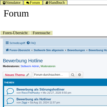
Simulator
Forum
Handbuch
Forum
Foren-Übersicht
Forensuche
Schnellzugriff
FAQ
Foren-Übersicht
Stellwerk-Sim allgemein
Bewerbungen
Bewerbung Ho
Bewerbung Hotline
Moderatoren:
Stellwerk-Admin
,
Moderatoren
Suche
Erweiterte Suche
Neues Thema
THEMEN
Bewerbung als Störungshotliner
von
RocoTheHusky
»
Mo Jul 27, 2026 8:50 pm
Bewerbung als Hotliner
von
Ziggi
»
Sa Aug 10, 2024 11:57 pm