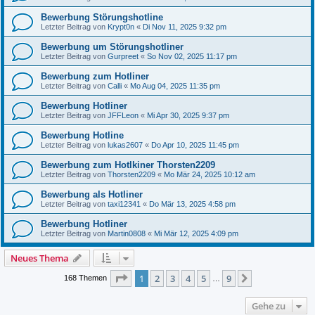
Bewerbung Störungshotline
Letzter Beitrag von
Krypt0n
«
Di Nov 11, 2025 9:32 pm
Bewerbung um Störungshotliner
Letzter Beitrag von
Gurpreet
«
So Nov 02, 2025 11:17 pm
Bewerbung zum Hotliner
Letzter Beitrag von
Calli
«
Mo Aug 04, 2025 11:35 pm
Bewerbung Hotliner
Letzter Beitrag von
JFFLeon
«
Mi Apr 30, 2025 9:37 pm
Bewerbung Hotline
Letzter Beitrag von
lukas2607
«
Do Apr 10, 2025 11:45 pm
Bewerbung zum Hotlkiner Thorsten2209
Letzter Beitrag von
Thorsten2209
«
Mo Mär 24, 2025 10:12 am
Bewerbung als Hotliner
Letzter Beitrag von
taxi12341
«
Do Mär 13, 2025 4:58 pm
Bewerbung Hotliner
Letzter Beitrag von
Martin0808
«
Mi Mär 12, 2025 4:09 pm
Neues Thema
Seite
1
von
9
1
2
3
4
5
9
Nächste
168 Themen
…
Gehe zu