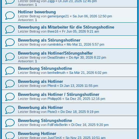
Letzter Beitrag von
Ziggi
«
Di Jun 23, 2026 12:45 pm
Antworten:
1
Hotliner bewerbung
Letzter Beitrag von
gamerjunge21
«
Sa Jun 06, 2026 12:50 pm
Antworten:
1
Bewerbung als Mitarbeiter für die Störungshotline
Letzter Beitrag von
thwe16
«
Fr Jun 05, 2026 9:21 am
Bewerbung als Störungshotliner
Letzter Beitrag von
rumitnikka
«
Mo Mai 11, 2026 5:57 pm
Bewerbung als Hotliner/Störungshelfer
Letzter Beitrag von
DeadSnake
«
Do Apr 30, 2026 8:22 pm
Antworten:
1
Bewerbung Störungshotline
Letzter Beitrag von
benhellmuth
«
Sa Mär 21, 2026 6:02 pm
Bewerbung als Hotliner
Letzter Beitrag von
Pferdi
«
Di Jan 13, 2026 11:55 pm
Bewerbung als Hotliner / Störungshotliner
Letzter Beitrag von
Philiipp06
«
Sa Dez 20, 2025 12:16 pm
Bewerbung als Hotliner
Letzter Beitrag von
Piste3
«
Do Dez 18, 2025 9:19 pm
Bewerbung Störungshotline
Letzter Beitrag von
FdlFelixBerlin
«
Di Dez 16, 2025 9:20 pm
Bewerbung Hotliner
Letzter Beitrag von
JustTimX
«
So Nov 23, 2025 10:51 am