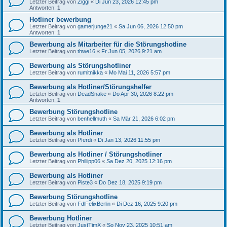
Letzter Beitrag von
Ziggi
«
Di Jun 23, 2026 12:45 pm
Antworten:
1
Hotliner bewerbung
Letzter Beitrag von
gamerjunge21
«
Sa Jun 06, 2026 12:50 pm
Antworten:
1
Bewerbung als Mitarbeiter für die Störungshotline
Letzter Beitrag von
thwe16
«
Fr Jun 05, 2026 9:21 am
Bewerbung als Störungshotliner
Letzter Beitrag von
rumitnikka
«
Mo Mai 11, 2026 5:57 pm
Bewerbung als Hotliner/Störungshelfer
Letzter Beitrag von
DeadSnake
«
Do Apr 30, 2026 8:22 pm
Antworten:
1
Bewerbung Störungshotline
Letzter Beitrag von
benhellmuth
«
Sa Mär 21, 2026 6:02 pm
Bewerbung als Hotliner
Letzter Beitrag von
Pferdi
«
Di Jan 13, 2026 11:55 pm
Bewerbung als Hotliner / Störungshotliner
Letzter Beitrag von
Philiipp06
«
Sa Dez 20, 2025 12:16 pm
Bewerbung als Hotliner
Letzter Beitrag von
Piste3
«
Do Dez 18, 2025 9:19 pm
Bewerbung Störungshotline
Letzter Beitrag von
FdlFelixBerlin
«
Di Dez 16, 2025 9:20 pm
Bewerbung Hotliner
Letzter Beitrag von
JustTimX
«
So Nov 23, 2025 10:51 am