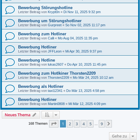
Bewerbung Störungshotline
Letzter Beitrag von
Krypt0n
«
Di Nov 11, 2025 9:32 pm
Bewerbung um Störungshotliner
Letzter Beitrag von
Gurpreet
«
So Nov 02, 2025 11:17 pm
Bewerbung zum Hotliner
Letzter Beitrag von
Calli
«
Mo Aug 04, 2025 11:35 pm
Bewerbung Hotliner
Letzter Beitrag von
JFFLeon
«
Mi Apr 30, 2025 9:37 pm
Bewerbung Hotline
Letzter Beitrag von
lukas2607
«
Do Apr 10, 2025 11:45 pm
Bewerbung zum Hotlkiner Thorsten2209
Letzter Beitrag von
Thorsten2209
«
Mo Mär 24, 2025 10:12 am
Bewerbung als Hotliner
Letzter Beitrag von
taxi12341
«
Do Mär 13, 2025 4:58 pm
Bewerbung Hotliner
Letzter Beitrag von
Martin0808
«
Mi Mär 12, 2025 4:09 pm
Neues Thema
Seite
1
von
9
1
2
3
4
5
9
Nächste
168 Themen
…
Gehe zu