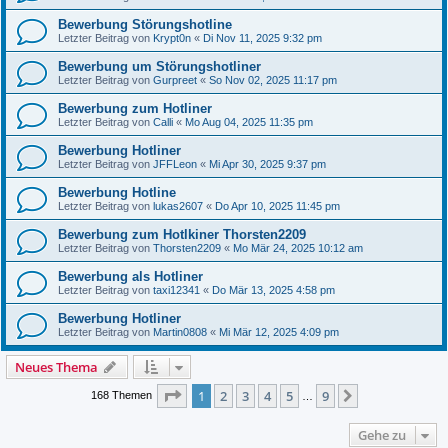
Bewerbung Störungshotline
Letzter Beitrag von
Krypt0n
«
Di Nov 11, 2025 9:32 pm
Bewerbung um Störungshotliner
Letzter Beitrag von
Gurpreet
«
So Nov 02, 2025 11:17 pm
Bewerbung zum Hotliner
Letzter Beitrag von
Calli
«
Mo Aug 04, 2025 11:35 pm
Bewerbung Hotliner
Letzter Beitrag von
JFFLeon
«
Mi Apr 30, 2025 9:37 pm
Bewerbung Hotline
Letzter Beitrag von
lukas2607
«
Do Apr 10, 2025 11:45 pm
Bewerbung zum Hotlkiner Thorsten2209
Letzter Beitrag von
Thorsten2209
«
Mo Mär 24, 2025 10:12 am
Bewerbung als Hotliner
Letzter Beitrag von
taxi12341
«
Do Mär 13, 2025 4:58 pm
Bewerbung Hotliner
Letzter Beitrag von
Martin0808
«
Mi Mär 12, 2025 4:09 pm
Neues Thema
Seite
1
von
9
1
2
3
4
5
9
Nächste
168 Themen
…
Gehe zu