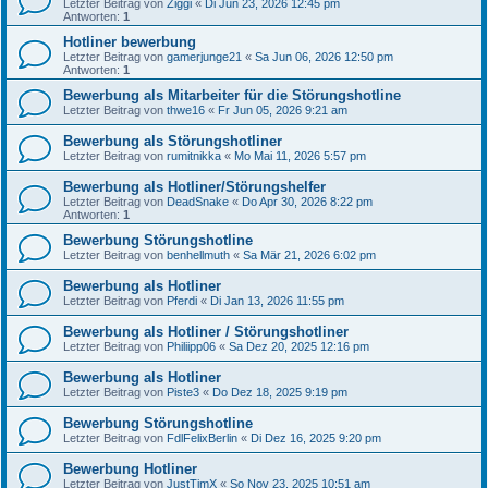
Letzter Beitrag von
Ziggi
«
Di Jun 23, 2026 12:45 pm
Antworten:
1
Hotliner bewerbung
Letzter Beitrag von
gamerjunge21
«
Sa Jun 06, 2026 12:50 pm
Antworten:
1
Bewerbung als Mitarbeiter für die Störungshotline
Letzter Beitrag von
thwe16
«
Fr Jun 05, 2026 9:21 am
Bewerbung als Störungshotliner
Letzter Beitrag von
rumitnikka
«
Mo Mai 11, 2026 5:57 pm
Bewerbung als Hotliner/Störungshelfer
Letzter Beitrag von
DeadSnake
«
Do Apr 30, 2026 8:22 pm
Antworten:
1
Bewerbung Störungshotline
Letzter Beitrag von
benhellmuth
«
Sa Mär 21, 2026 6:02 pm
Bewerbung als Hotliner
Letzter Beitrag von
Pferdi
«
Di Jan 13, 2026 11:55 pm
Bewerbung als Hotliner / Störungshotliner
Letzter Beitrag von
Philiipp06
«
Sa Dez 20, 2025 12:16 pm
Bewerbung als Hotliner
Letzter Beitrag von
Piste3
«
Do Dez 18, 2025 9:19 pm
Bewerbung Störungshotline
Letzter Beitrag von
FdlFelixBerlin
«
Di Dez 16, 2025 9:20 pm
Bewerbung Hotliner
Letzter Beitrag von
JustTimX
«
So Nov 23, 2025 10:51 am