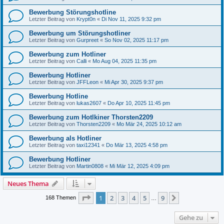
Bewerbung Störungshotline
Letzter Beitrag von
Krypt0n
«
Di Nov 11, 2025 9:32 pm
Bewerbung um Störungshotliner
Letzter Beitrag von
Gurpreet
«
So Nov 02, 2025 11:17 pm
Bewerbung zum Hotliner
Letzter Beitrag von
Calli
«
Mo Aug 04, 2025 11:35 pm
Bewerbung Hotliner
Letzter Beitrag von
JFFLeon
«
Mi Apr 30, 2025 9:37 pm
Bewerbung Hotline
Letzter Beitrag von
lukas2607
«
Do Apr 10, 2025 11:45 pm
Bewerbung zum Hotlkiner Thorsten2209
Letzter Beitrag von
Thorsten2209
«
Mo Mär 24, 2025 10:12 am
Bewerbung als Hotliner
Letzter Beitrag von
taxi12341
«
Do Mär 13, 2025 4:58 pm
Bewerbung Hotliner
Letzter Beitrag von
Martin0808
«
Mi Mär 12, 2025 4:09 pm
Neues Thema
Seite
1
von
9
1
2
3
4
5
9
Nächste
168 Themen
…
Gehe zu