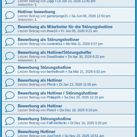
Letzter Beitrag von
Ziggi
«
Di Jun 23, 2026 12:45 pm
Antworten:
1
Hotliner bewerbung
Letzter Beitrag von
gamerjunge21
«
Sa Jun 06, 2026 12:50 pm
Antworten:
1
Bewerbung als Mitarbeiter für die Störungshotline
Letzter Beitrag von
thwe16
«
Fr Jun 05, 2026 9:21 am
Bewerbung als Störungshotliner
Letzter Beitrag von
rumitnikka
«
Mo Mai 11, 2026 5:57 pm
Bewerbung als Hotliner/Störungshelfer
Letzter Beitrag von
DeadSnake
«
Do Apr 30, 2026 8:22 pm
Antworten:
1
Bewerbung Störungshotline
Letzter Beitrag von
benhellmuth
«
Sa Mär 21, 2026 6:02 pm
Bewerbung als Hotliner
Letzter Beitrag von
Pferdi
«
Di Jan 13, 2026 11:55 pm
Bewerbung als Hotliner / Störungshotliner
Letzter Beitrag von
Philiipp06
«
Sa Dez 20, 2025 12:16 pm
Bewerbung als Hotliner
Letzter Beitrag von
Piste3
«
Do Dez 18, 2025 9:19 pm
Bewerbung Störungshotline
Letzter Beitrag von
FdlFelixBerlin
«
Di Dez 16, 2025 9:20 pm
Bewerbung Hotliner
Letzter Beitrag von
JustTimX
«
So Nov 23, 2025 10:51 am