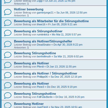
Letzter Beitrag von
Ziggi
«
Di Jun 23, 2026 12:45 pm
Antworten:
1
Hotliner bewerbung
Letzter Beitrag von
gamerjunge21
«
Sa Jun 06, 2026 12:50 pm
Antworten:
1
Bewerbung als Mitarbeiter für die Störungshotline
Letzter Beitrag von
thwe16
«
Fr Jun 05, 2026 9:21 am
Bewerbung als Störungshotliner
Letzter Beitrag von
rumitnikka
«
Mo Mai 11, 2026 5:57 pm
Bewerbung als Hotliner/Störungshelfer
Letzter Beitrag von
DeadSnake
«
Do Apr 30, 2026 8:22 pm
Antworten:
1
Bewerbung Störungshotline
Letzter Beitrag von
benhellmuth
«
Sa Mär 21, 2026 6:02 pm
Bewerbung als Hotliner
Letzter Beitrag von
Pferdi
«
Di Jan 13, 2026 11:55 pm
Bewerbung als Hotliner / Störungshotliner
Letzter Beitrag von
Philiipp06
«
Sa Dez 20, 2025 12:16 pm
Bewerbung als Hotliner
Letzter Beitrag von
Piste3
«
Do Dez 18, 2025 9:19 pm
Bewerbung Störungshotline
Letzter Beitrag von
FdlFelixBerlin
«
Di Dez 16, 2025 9:20 pm
Bewerbung Hotliner
Letzter Beitrag von
JustTimX
«
So Nov 23, 2025 10:51 am