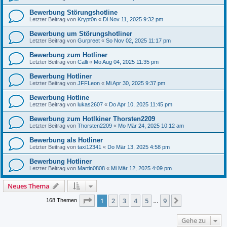
Bewerbung Störungshotline
Letzter Beitrag von
Krypt0n
«
Di Nov 11, 2025 9:32 pm
Bewerbung um Störungshotliner
Letzter Beitrag von
Gurpreet
«
So Nov 02, 2025 11:17 pm
Bewerbung zum Hotliner
Letzter Beitrag von
Calli
«
Mo Aug 04, 2025 11:35 pm
Bewerbung Hotliner
Letzter Beitrag von
JFFLeon
«
Mi Apr 30, 2025 9:37 pm
Bewerbung Hotline
Letzter Beitrag von
lukas2607
«
Do Apr 10, 2025 11:45 pm
Bewerbung zum Hotlkiner Thorsten2209
Letzter Beitrag von
Thorsten2209
«
Mo Mär 24, 2025 10:12 am
Bewerbung als Hotliner
Letzter Beitrag von
taxi12341
«
Do Mär 13, 2025 4:58 pm
Bewerbung Hotliner
Letzter Beitrag von
Martin0808
«
Mi Mär 12, 2025 4:09 pm
Neues Thema
Seite
1
von
9
1
2
3
4
5
9
Nächste
168 Themen
…
Gehe zu