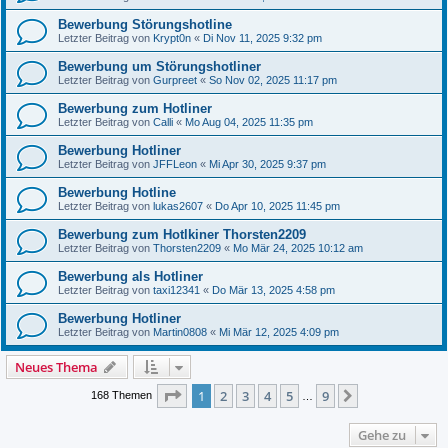
Bewerbung Störungshotline
Letzter Beitrag von
Krypt0n
«
Di Nov 11, 2025 9:32 pm
Bewerbung um Störungshotliner
Letzter Beitrag von
Gurpreet
«
So Nov 02, 2025 11:17 pm
Bewerbung zum Hotliner
Letzter Beitrag von
Calli
«
Mo Aug 04, 2025 11:35 pm
Bewerbung Hotliner
Letzter Beitrag von
JFFLeon
«
Mi Apr 30, 2025 9:37 pm
Bewerbung Hotline
Letzter Beitrag von
lukas2607
«
Do Apr 10, 2025 11:45 pm
Bewerbung zum Hotlkiner Thorsten2209
Letzter Beitrag von
Thorsten2209
«
Mo Mär 24, 2025 10:12 am
Bewerbung als Hotliner
Letzter Beitrag von
taxi12341
«
Do Mär 13, 2025 4:58 pm
Bewerbung Hotliner
Letzter Beitrag von
Martin0808
«
Mi Mär 12, 2025 4:09 pm
Neues Thema
Seite
1
von
9
1
2
3
4
5
9
Nächste
168 Themen
…
Gehe zu