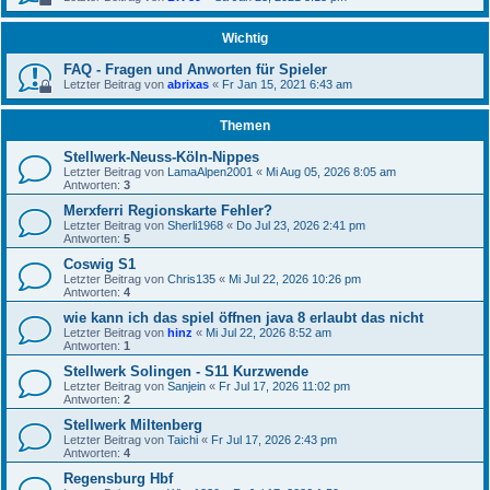
Wichtig
FAQ - Fragen und Anworten für Spieler
Letzter Beitrag von
abrixas
«
Fr Jan 15, 2021 6:43 am
Themen
Stellwerk-Neuss-Köln-Nippes
Letzter Beitrag von
LamaAlpen2001
«
Mi Aug 05, 2026 8:05 am
Antworten:
3
Merxferri Regionskarte Fehler?
Letzter Beitrag von
Sherli1968
«
Do Jul 23, 2026 2:41 pm
Antworten:
5
Coswig S1
Letzter Beitrag von
Chris135
«
Mi Jul 22, 2026 10:26 pm
Antworten:
4
wie kann ich das spiel öffnen java 8 erlaubt das nicht
Letzter Beitrag von
hinz
«
Mi Jul 22, 2026 8:52 am
Antworten:
1
Stellwerk Solingen - S11 Kurzwende
Letzter Beitrag von
Sanjein
«
Fr Jul 17, 2026 11:02 pm
Antworten:
2
Stellwerk Miltenberg
Letzter Beitrag von
Taichi
«
Fr Jul 17, 2026 2:43 pm
Antworten:
4
Regensburg Hbf