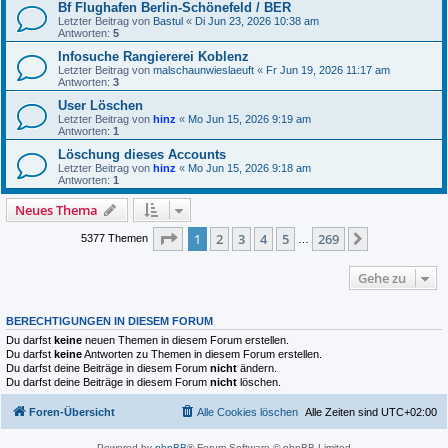
Bf Flughafen Berlin-Schönefeld / BER
Letzter Beitrag von
Bastul
«
Di Jun 23, 2026 10:38 am
Antworten:
5
Infosuche Rangiererei Koblenz
Letzter Beitrag von
malschaunwieslaeuft
«
Fr Jun 19, 2026 11:17 am
Antworten:
3
User Löschen
Letzter Beitrag von
hinz
«
Mo Jun 15, 2026 9:19 am
Antworten:
1
Löschung dieses Accounts
Letzter Beitrag von
hinz
«
Mo Jun 15, 2026 9:18 am
Antworten:
1
Neues Thema
Seite
1
von
269
1
2
3
4
5
269
Nächste
5377 Themen
…
Gehe zu
BERECHTIGUNGEN IN DIESEM FORUM
Du darfst
keine
neuen Themen in diesem Forum erstellen.
Du darfst
keine
Antworten zu Themen in diesem Forum erstellen.
Du darfst deine Beiträge in diesem Forum
nicht
ändern.
Du darfst deine Beiträge in diesem Forum
nicht
löschen.
Foren-Übersicht
Alle Cookies löschen
Alle Zeiten sind
UTC+02:00
Powered by
phpBB
® Forum Software © phpBB Limited