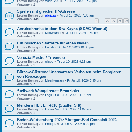
Letzter Beitrag von
Wien1220
«
Fr Jul 17, 2026 1:59 pm
Antworten:
2
Spielen mit gleicher IP-Adresse
Letzter Beitrag von
abrixas
«
Mi Jul 15, 2026 7:30 am
Antworten:
434
1
26
27
28
29
…
Anrufschranke in dem Stw Kayna (SDAG Wismut)
Letzter Beitrag von
MiniWismut
«
Di Jul 14, 2026 1:59 pm
Antworten:
2
EIn bisschen Starthilfe für einen Neuen
Letzter Beitrag von
Patrilh
«
So Jul 12, 2026 10:35 pm
Antworten:
2
Venezia Mestre / Triveneto
Letzter Beitrag von
ellupo
«
Fr Jul 10, 2026 9:15 pm
Antworten:
1
Bützow-Güstrow: Unerwartetes Verhalten beim Rangieren
von Reisezügen
Letzter Beitrag von
Maerkertram
«
Fr Jul 10, 2026 6:35 pm
Antworten:
2
Stellwerk Wangelnstett Ersatzloks
Letzter Beitrag von
Logii
«
So Jul 05, 2026 11:14 am
Antworten:
2
Merxferri Hbf: ET 4310 (Stadler Sift)
Letzter Beitrag von
Logii
«
So Jul 05, 2026 11:04 am
Antworten:
1
Baden-Württemberg 2024: Stuttgart-Bad Cannstatt 2024
Letzter Beitrag von
PhilippK
«
Di Jun 30, 2026 9:29 pm
Antworten:
5