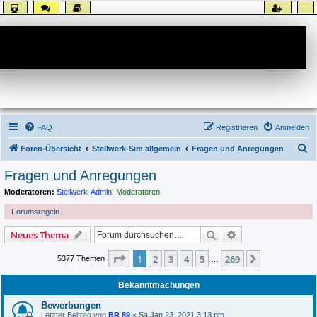
Forum
FAQ
Registrieren
Anmelden
S
Foren-Übersicht
Stellwerk-Sim allgemein
Fragen und Anregungen
u
Fragen und Anregungen
c
Moderatoren:
Stellwerk-Admin
,
Moderatoren
h
Forumsregeln
e
Suche
Erweiterte Suche
Neues Thema
Seite
1
von
269
1
2
3
4
5
269
Nächste
5377 Themen
…
Bekanntmachungen
Bewerbungen
Letzter Beitrag von
BR 89
«
Sa Jan 23, 2021 3:13 pm