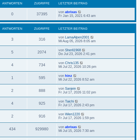
ANTWORTEN
ZUGRIFFE
LETZTER BEITRAG
von
abrixas
0
37395
Fr Jan 15, 2021 6:43 am
ANTWORTEN
ZUGRIFFE
LETZTER BEITRAG
von
LamaAlpen2001
3
316
Mi Aug 05, 2026 8:05 am
von
Sherli1968
5
2074
Do Jul 23, 2026 2:41 pm
von
Chris135
4
734
Mi Jul 22, 2026 10:26 pm
von
hinz
1
595
Mi Jul 22, 2026 8:52 am
von
Sanjein
2
888
Fr Jul 17, 2026 11:02 pm
von
Taichi
4
925
Fr Jul 17, 2026 2:43 pm
von
Wien1220
2
916
Fr Jul 17, 2026 1:59 pm
von
abrixas
434
929980
Mi Jul 15, 2026 7:30 am