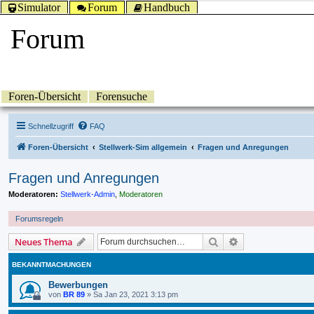
Simulator
Forum
Handbuch
Forum
Foren-Übersicht
Forensuche
Schnellzugriff
FAQ
Foren-Übersicht
Stellwerk-Sim allgemein
Fragen und Anregungen
Fragen und Anregungen
Moderatoren:
Stellwerk-Admin
,
Moderatoren
Forumsregeln
Suche
Erweiterte Suche
Neues Thema
BEKANNTMACHUNGEN
Bewerbungen
von
BR 89
»
Sa Jan 23, 2021 3:13 pm