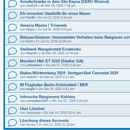
Anrufschranke in dem Stw Kayna (SDAG Wismut)
von
Joel120
»
Mi Mär 04, 2026 7:49 am
EIn bisschen Starthilfe für einen Neuen
von
Patrilh
»
So Jul 12, 2026 9:16 pm
Venezia Mestre / Triveneto
von
ellupo
»
Do Jul 09, 2026 6:53 pm
Bützow-Güstrow: Unerwartetes Verhalten beim Rangieren vo
von
EpVI
»
Fr Jul 10, 2026 12:00 am
Stellwerk Wangelnstett Ersatzloks
von
Niopc01
»
Sa Mär 28, 2026 12:46 pm
Merxferri Hbf: ET 4310 (Stadler Sift)
von
yellowblack
»
So Jun 07, 2026 9:18 pm
Baden-Württemberg 2024: Stuttgart-Bad Cannstatt 2024
von
re1020
»
So Mai 04, 2025 5:12 pm
Bf Flughafen Berlin-Schönefeld / BER
von
king64
»
Do Okt 29, 2020 6:51 pm
Infosuche Rangiererei Koblenz
von
LamaAlpen2001
»
Mo Jun 01, 2026 9:24 pm
User Löschen
von
Jennywau
»
So Jun 14, 2026 10:41 pm
Löschung dieses Accounts
von
Nuzau
»
Fr Jun 12, 2026 11:18 pm