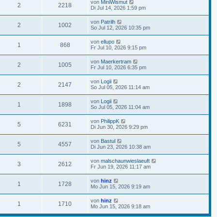
von
MiniWismut
2
2218
Di Jul 14, 2026 1:59 pm
von
Patrilh
2
1002
So Jul 12, 2026 10:35 pm
von
ellupo
1
868
Fr Jul 10, 2026 9:15 pm
von
Maerkertram
2
1005
Fr Jul 10, 2026 6:35 pm
von
Logii
2
2147
So Jul 05, 2026 11:14 am
von
Logii
1
1898
So Jul 05, 2026 11:04 am
von
PhilippK
5
6231
Di Jun 30, 2026 9:29 pm
von
Bastul
5
4557
Di Jun 23, 2026 10:38 am
von
malschaunwieslaeuft
3
2612
Fr Jun 19, 2026 11:17 am
von
hinz
1
1728
Mo Jun 15, 2026 9:19 am
von
hinz
1
1710
Mo Jun 15, 2026 9:18 am