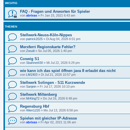
WICHTIG
FAQ - Fragen und Anworten für Spieler
von
abrixas
»
Fr Jan 15, 2021 6:43 am
THEMEN
Stellwerk-Neuss-Köln-Nippes
von
patrick2025
»
Di Aug 04, 2026 6:01 pm
Merxferri Regionskarte Fehler?
von
Zwudi
»
So Jul 05, 2026 1:40 pm
Coswig S1
von
Sbahnet430
»
Mi Jul 22, 2026 6:29 pm
wie kann ich das spiel öffnen java 8 erlaubt das nicht
von
LM1903
»
Di Jul 21, 2026 10:57 pm
Stellwerk Solingen - S11 Kurzwende
von
Sanjein
»
Fr Jul 17, 2026 10:10 pm
Stellwerk Miltenberg
von
MrKing72
»
Do Jul 16, 2026 6:48 pm
Regensburg Hbf
von
Wien1220
»
Mo Jul 13, 2026 8:58 pm
Spielen mit gleicher IP-Adresse
von
abrixas
»
Fr Apr 02, 2021 11:06 am