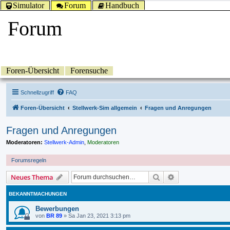
Simulator
Forum
Handbuch
Forum
Foren-Übersicht
Forensuche
Schnellzugriff
FAQ
Foren-Übersicht
Stellwerk-Sim allgemein
Fragen und Anregungen
Fragen und Anregungen
Moderatoren:
Stellwerk-Admin
,
Moderatoren
Forumsregeln
Suche
Erweiterte Suche
Neues Thema
BEKANNTMACHUNGEN
Bewerbungen
von
BR 89
»
Sa Jan 23, 2021 3:13 pm