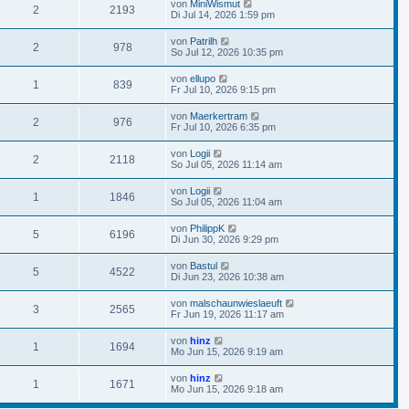
von
MiniWismut
2
2193
Di Jul 14, 2026 1:59 pm
von
Patrilh
2
978
So Jul 12, 2026 10:35 pm
von
ellupo
1
839
Fr Jul 10, 2026 9:15 pm
von
Maerkertram
2
976
Fr Jul 10, 2026 6:35 pm
von
Logii
2
2118
So Jul 05, 2026 11:14 am
von
Logii
1
1846
So Jul 05, 2026 11:04 am
von
PhilippK
5
6196
Di Jun 30, 2026 9:29 pm
von
Bastul
5
4522
Di Jun 23, 2026 10:38 am
von
malschaunwieslaeuft
3
2565
Fr Jun 19, 2026 11:17 am
von
hinz
1
1694
Mo Jun 15, 2026 9:19 am
von
hinz
1
1671
Mo Jun 15, 2026 9:18 am