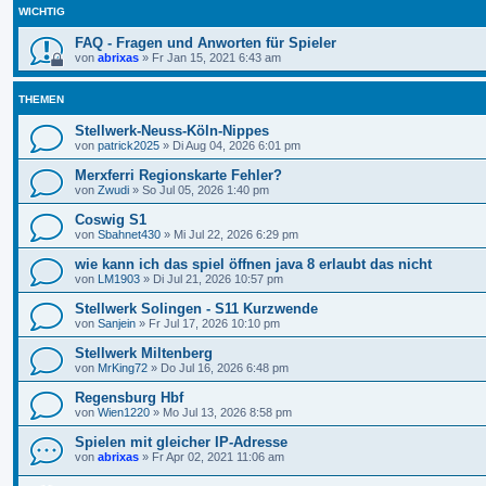
WICHTIG
FAQ - Fragen und Anworten für Spieler
von
abrixas
»
Fr Jan 15, 2021 6:43 am
THEMEN
Stellwerk-Neuss-Köln-Nippes
von
patrick2025
»
Di Aug 04, 2026 6:01 pm
Merxferri Regionskarte Fehler?
von
Zwudi
»
So Jul 05, 2026 1:40 pm
Coswig S1
von
Sbahnet430
»
Mi Jul 22, 2026 6:29 pm
wie kann ich das spiel öffnen java 8 erlaubt das nicht
von
LM1903
»
Di Jul 21, 2026 10:57 pm
Stellwerk Solingen - S11 Kurzwende
von
Sanjein
»
Fr Jul 17, 2026 10:10 pm
Stellwerk Miltenberg
von
MrKing72
»
Do Jul 16, 2026 6:48 pm
Regensburg Hbf
von
Wien1220
»
Mo Jul 13, 2026 8:58 pm
Spielen mit gleicher IP-Adresse
von
abrixas
»
Fr Apr 02, 2021 11:06 am