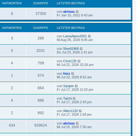
ANTWORTEN
ZUGRIFFE
LETZTER BEITRAG
von
abrixas
0
37350
Fr Jan 15, 2021 6:43 am
ANTWORTEN
ZUGRIFFE
LETZTER BEITRAG
von
LamaAlpen2001
3
286
Mi Aug 05, 2026 8:05 am
von
Sherli1968
5
2031
Do Jul 23, 2026 2:41 pm
von
Chris135
4
709
Mi Jul 22, 2026 10:26 pm
von
hinz
1
574
Mi Jul 22, 2026 8:52 am
von
Sanjein
2
864
Fr Jul 17, 2026 11:02 pm
von
Taichi
4
896
Fr Jul 17, 2026 2:43 pm
von
Wien1220
2
892
Fr Jul 17, 2026 1:59 pm
von
abrixas
434
929624
Mi Jul 15, 2026 7:30 am