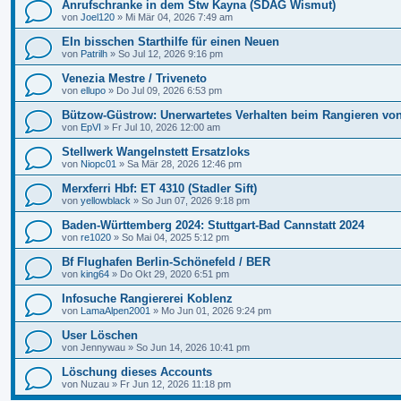
Anrufschranke in dem Stw Kayna (SDAG Wismut)
von
Joel120
»
Mi Mär 04, 2026 7:49 am
EIn bisschen Starthilfe für einen Neuen
von
Patrilh
»
So Jul 12, 2026 9:16 pm
Venezia Mestre / Triveneto
von
ellupo
»
Do Jul 09, 2026 6:53 pm
Bützow-Güstrow: Unerwartetes Verhalten beim Rangieren vo
von
EpVI
»
Fr Jul 10, 2026 12:00 am
Stellwerk Wangelnstett Ersatzloks
von
Niopc01
»
Sa Mär 28, 2026 12:46 pm
Merxferri Hbf: ET 4310 (Stadler Sift)
von
yellowblack
»
So Jun 07, 2026 9:18 pm
Baden-Württemberg 2024: Stuttgart-Bad Cannstatt 2024
von
re1020
»
So Mai 04, 2025 5:12 pm
Bf Flughafen Berlin-Schönefeld / BER
von
king64
»
Do Okt 29, 2020 6:51 pm
Infosuche Rangiererei Koblenz
von
LamaAlpen2001
»
Mo Jun 01, 2026 9:24 pm
User Löschen
von
Jennywau
»
So Jun 14, 2026 10:41 pm
Löschung dieses Accounts
von
Nuzau
»
Fr Jun 12, 2026 11:18 pm