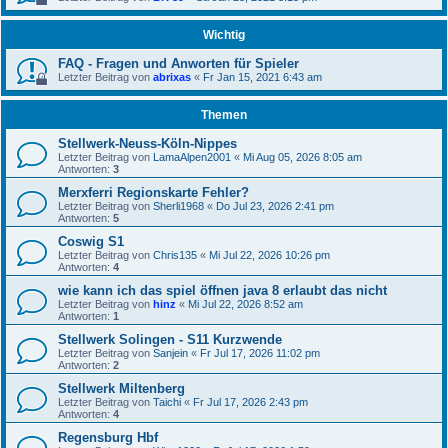
Wichtig
FAQ - Fragen und Anworten für Spieler
Letzter Beitrag von
abrixas
«
Fr Jan 15, 2021 6:43 am
Themen
Stellwerk-Neuss-Köln-Nippes
Letzter Beitrag von
LamaAlpen2001
«
Mi Aug 05, 2026 8:05 am
Antworten:
3
Merxferri Regionskarte Fehler?
Letzter Beitrag von
Sherli1968
«
Do Jul 23, 2026 2:41 pm
Antworten:
5
Coswig S1
Letzter Beitrag von
Chris135
«
Mi Jul 22, 2026 10:26 pm
Antworten:
4
wie kann ich das spiel öffnen java 8 erlaubt das nicht
Letzter Beitrag von
hinz
«
Mi Jul 22, 2026 8:52 am
Antworten:
1
Stellwerk Solingen - S11 Kurzwende
Letzter Beitrag von
Sanjein
«
Fr Jul 17, 2026 11:02 pm
Antworten:
2
Stellwerk Miltenberg
Letzter Beitrag von
Taichi
«
Fr Jul 17, 2026 2:43 pm
Antworten:
4
Regensburg Hbf