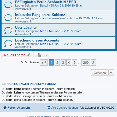
Bf Flughafen Berlin-Schönefeld / BER
Letzter Beitrag von
Bastul
«
Di Jun 23, 2026 10:38 am
Antworten:
5
Infosuche Rangiererei Koblenz
Letzter Beitrag von
malschaunwieslaeuft
«
Fr Jun 19, 2026 11:17 am
Antworten:
3
User Löschen
Letzter Beitrag von
hinz
«
Mo Jun 15, 2026 9:19 am
Antworten:
1
Löschung dieses Accounts
Letzter Beitrag von
hinz
«
Mo Jun 15, 2026 9:18 am
Antworten:
1
Neues Thema
Seite
1
von
269
1
2
3
4
5
269
Nächste
5377 Themen
…
Gehe zu
BERECHTIGUNGEN IN DIESEM FORUM
Du darfst
keine
neuen Themen in diesem Forum erstellen.
Du darfst
keine
Antworten zu Themen in diesem Forum erstellen.
Du darfst deine Beiträge in diesem Forum
nicht
ändern.
Du darfst deine Beiträge in diesem Forum
nicht
löschen.
Foren-Übersicht
Alle Cookies löschen
Alle Zeiten sind
UTC+02:00
Powered by
phpBB
® Forum Software © phpBB Limited