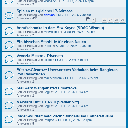
Letzter Beitrag von
Wien1220
«
Fr Jul 17, 2026 1:59 pm
Antworten:
2
Spielen mit gleicher IP-Adresse
Letzter Beitrag von
abrixas
«
Mi Jul 15, 2026 7:30 am
Antworten:
434
1
26
27
28
29
…
Anrufschranke in dem Stw Kayna (SDAG Wismut)
Letzter Beitrag von
MiniWismut
«
Di Jul 14, 2026 1:59 pm
Antworten:
2
EIn bisschen Starthilfe für einen Neuen
Letzter Beitrag von
Patrilh
«
So Jul 12, 2026 10:35 pm
Antworten:
2
Venezia Mestre / Triveneto
Letzter Beitrag von
ellupo
«
Fr Jul 10, 2026 9:15 pm
Antworten:
1
Bützow-Güstrow: Unerwartetes Verhalten beim Rangieren
von Reisezügen
Letzter Beitrag von
Maerkertram
«
Fr Jul 10, 2026 6:35 pm
Antworten:
2
Stellwerk Wangelnstett Ersatzloks
Letzter Beitrag von
Logii
«
So Jul 05, 2026 11:14 am
Antworten:
2
Merxferri Hbf: ET 4310 (Stadler Sift)
Letzter Beitrag von
Logii
«
So Jul 05, 2026 11:04 am
Antworten:
1
Baden-Württemberg 2024: Stuttgart-Bad Cannstatt 2024
Letzter Beitrag von
PhilippK
«
Di Jun 30, 2026 9:29 pm
Antworten:
5