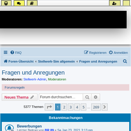
Forum
FAQ
Registrieren
Anmelden
S
Foren-Übersicht
Stellwerk-Sim allgemein
Fragen und Anregungen
u
Fragen und Anregungen
c
Moderatoren:
Stellwerk-Admin
,
Moderatoren
h
Forumsregeln
e
Suche
Erweiterte Suche
Neues Thema
Seite
1
von
269
1
2
3
4
5
269
Nächste
5377 Themen
…
Bekanntmachungen
Bewerbungen
Letzter Beitrag von
BR 89
«
Sa Jan 23, 2021 3:13 pm