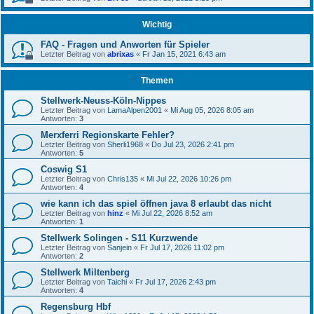
Wichtig
FAQ - Fragen und Anworten für Spieler
Letzter Beitrag von
abrixas
«
Fr Jan 15, 2021 6:43 am
Themen
Stellwerk-Neuss-Köln-Nippes
Letzter Beitrag von
LamaAlpen2001
«
Mi Aug 05, 2026 8:05 am
Antworten:
3
Merxferri Regionskarte Fehler?
Letzter Beitrag von
Sherli1968
«
Do Jul 23, 2026 2:41 pm
Antworten:
5
Coswig S1
Letzter Beitrag von
Chris135
«
Mi Jul 22, 2026 10:26 pm
Antworten:
4
wie kann ich das spiel öffnen java 8 erlaubt das nicht
Letzter Beitrag von
hinz
«
Mi Jul 22, 2026 8:52 am
Antworten:
1
Stellwerk Solingen - S11 Kurzwende
Letzter Beitrag von
Sanjein
«
Fr Jul 17, 2026 11:02 pm
Antworten:
2
Stellwerk Miltenberg
Letzter Beitrag von
Taichi
«
Fr Jul 17, 2026 2:43 pm
Antworten:
4
Regensburg Hbf