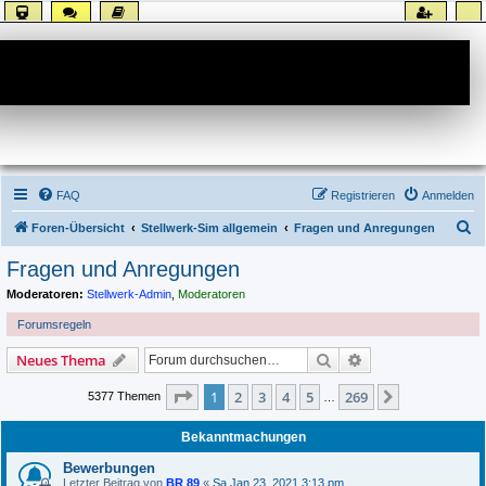
Forum
FAQ
Registrieren
Anmelden
S
Foren-Übersicht
Stellwerk-Sim allgemein
Fragen und Anregungen
u
Fragen und Anregungen
c
Moderatoren:
Stellwerk-Admin
,
Moderatoren
h
Forumsregeln
e
Suche
Erweiterte Suche
Neues Thema
Seite
1
von
269
1
2
3
4
5
269
Nächste
5377 Themen
…
Bekanntmachungen
Bewerbungen
Letzter Beitrag von
BR 89
«
Sa Jan 23, 2021 3:13 pm