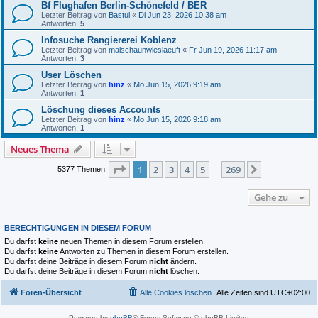
Bf Flughafen Berlin-Schönefeld / BER
Letzter Beitrag von
Bastul
«
Di Jun 23, 2026 10:38 am
Antworten:
5
Infosuche Rangiererei Koblenz
Letzter Beitrag von
malschaunwieslaeuft
«
Fr Jun 19, 2026 11:17 am
Antworten:
3
User Löschen
Letzter Beitrag von
hinz
«
Mo Jun 15, 2026 9:19 am
Antworten:
1
Löschung dieses Accounts
Letzter Beitrag von
hinz
«
Mo Jun 15, 2026 9:18 am
Antworten:
1
Neues Thema
Seite
1
von
269
1
2
3
4
5
269
Nächste
5377 Themen
…
Gehe zu
BERECHTIGUNGEN IN DIESEM FORUM
Du darfst
keine
neuen Themen in diesem Forum erstellen.
Du darfst
keine
Antworten zu Themen in diesem Forum erstellen.
Du darfst deine Beiträge in diesem Forum
nicht
ändern.
Du darfst deine Beiträge in diesem Forum
nicht
löschen.
Foren-Übersicht
Alle Cookies löschen
Alle Zeiten sind
UTC+02:00
Powered by
phpBB
® Forum Software © phpBB Limited