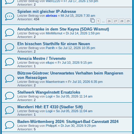
Letzter Beitrag von
Wien1220
«
Fr Jul 17, 2026 1:59 pm
Antworten:
2
Spielen mit gleicher IP-Adresse
Letzter Beitrag von
abrixas
«
Mi Jul 15, 2026 7:30 am
Antworten:
434
1
26
27
28
29
…
Anrufschranke in dem Stw Kayna (SDAG Wismut)
Letzter Beitrag von
MiniWismut
«
Di Jul 14, 2026 1:59 pm
Antworten:
2
EIn bisschen Starthilfe für einen Neuen
Letzter Beitrag von
Patrilh
«
So Jul 12, 2026 10:35 pm
Antworten:
2
Venezia Mestre / Triveneto
Letzter Beitrag von
ellupo
«
Fr Jul 10, 2026 9:15 pm
Antworten:
1
Bützow-Güstrow: Unerwartetes Verhalten beim Rangieren
von Reisezügen
Letzter Beitrag von
Maerkertram
«
Fr Jul 10, 2026 6:35 pm
Antworten:
2
Stellwerk Wangelnstett Ersatzloks
Letzter Beitrag von
Logii
«
So Jul 05, 2026 11:14 am
Antworten:
2
Merxferri Hbf: ET 4310 (Stadler Sift)
Letzter Beitrag von
Logii
«
So Jul 05, 2026 11:04 am
Antworten:
1
Baden-Württemberg 2024: Stuttgart-Bad Cannstatt 2024
Letzter Beitrag von
PhilippK
«
Di Jun 30, 2026 9:29 pm
Antworten:
5