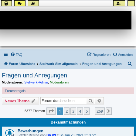
Forum
FAQ
Registrieren
Anmelden
S
Foren-Übersicht
Stellwerk-Sim allgemein
Fragen und Anregungen
u
Fragen und Anregungen
c
Moderatoren:
Stellwerk-Admin
,
Moderatoren
h
Forumsregeln
e
Suche
Erweiterte Suche
Neues Thema
Seite
1
von
269
1
2
3
4
5
269
Nächste
5377 Themen
…
Bekanntmachungen
Bewerbungen
Letzter Beitrag von
BR 89
«
Sa Jan 23, 2021 3:13 pm