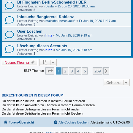
Bf Flughafen Berlin-Schönefeld / BER
Letzter Beitrag von
Bastul
«
Di Jun 23, 2026 10:38 am
Antworten:
5
Infosuche Rangiererei Koblenz
Letzter Beitrag von
malschaunwieslaeuft
«
Fr Jun 19, 2026 11:17 am
Antworten:
3
User Löschen
Letzter Beitrag von
hinz
«
Mo Jun 15, 2026 9:19 am
Antworten:
1
Löschung dieses Accounts
Letzter Beitrag von
hinz
«
Mo Jun 15, 2026 9:18 am
Antworten:
1
Neues Thema
Seite
1
von
269
1
2
3
4
5
269
Nächste
5377 Themen
…
Gehe zu
BERECHTIGUNGEN IN DIESEM FORUM
Du darfst
keine
neuen Themen in diesem Forum erstellen.
Du darfst
keine
Antworten zu Themen in diesem Forum erstellen.
Du darfst deine Beiträge in diesem Forum
nicht
ändern.
Du darfst deine Beiträge in diesem Forum
nicht
löschen.
Foren-Übersicht
Alle Cookies löschen
Alle Zeiten sind
UTC+02:00
Powered by
phpBB
® Forum Software © phpBB Limited