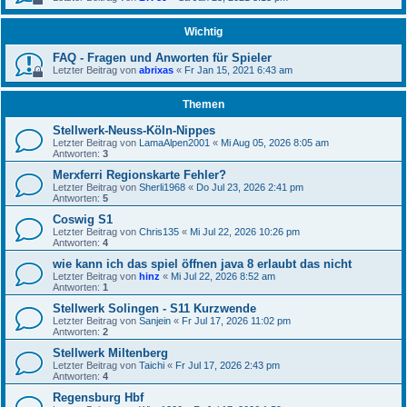
Wichtig
FAQ - Fragen und Anworten für Spieler
Letzter Beitrag von
abrixas
«
Fr Jan 15, 2021 6:43 am
Themen
Stellwerk-Neuss-Köln-Nippes
Letzter Beitrag von
LamaAlpen2001
«
Mi Aug 05, 2026 8:05 am
Antworten:
3
Merxferri Regionskarte Fehler?
Letzter Beitrag von
Sherli1968
«
Do Jul 23, 2026 2:41 pm
Antworten:
5
Coswig S1
Letzter Beitrag von
Chris135
«
Mi Jul 22, 2026 10:26 pm
Antworten:
4
wie kann ich das spiel öffnen java 8 erlaubt das nicht
Letzter Beitrag von
hinz
«
Mi Jul 22, 2026 8:52 am
Antworten:
1
Stellwerk Solingen - S11 Kurzwende
Letzter Beitrag von
Sanjein
«
Fr Jul 17, 2026 11:02 pm
Antworten:
2
Stellwerk Miltenberg
Letzter Beitrag von
Taichi
«
Fr Jul 17, 2026 2:43 pm
Antworten:
4
Regensburg Hbf