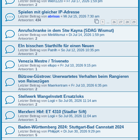
Letzter Beitrag von
Wien1220
«
Fr Jul 17, 2026 1:59 pm
Antworten:
2
Spielen mit gleicher IP-Adresse
Letzter Beitrag von
abrixas
«
Mi Jul 15, 2026 7:30 am
Antworten:
434
1
26
27
28
29
…
Anrufschranke in dem Stw Kayna (SDAG Wismut)
Letzter Beitrag von
MiniWismut
«
Di Jul 14, 2026 1:59 pm
Antworten:
2
EIn bisschen Starthilfe für einen Neuen
Letzter Beitrag von
Patrilh
«
So Jul 12, 2026 10:35 pm
Antworten:
2
Venezia Mestre / Triveneto
Letzter Beitrag von
ellupo
«
Fr Jul 10, 2026 9:15 pm
Antworten:
1
Bützow-Güstrow: Unerwartetes Verhalten beim Rangieren
von Reisezügen
Letzter Beitrag von
Maerkertram
«
Fr Jul 10, 2026 6:35 pm
Antworten:
2
Stellwerk Wangelnstett Ersatzloks
Letzter Beitrag von
Logii
«
So Jul 05, 2026 11:14 am
Antworten:
2
Merxferri Hbf: ET 4310 (Stadler Sift)
Letzter Beitrag von
Logii
«
So Jul 05, 2026 11:04 am
Antworten:
1
Baden-Württemberg 2024: Stuttgart-Bad Cannstatt 2024
Letzter Beitrag von
PhilippK
«
Di Jun 30, 2026 9:29 pm
Antworten:
5