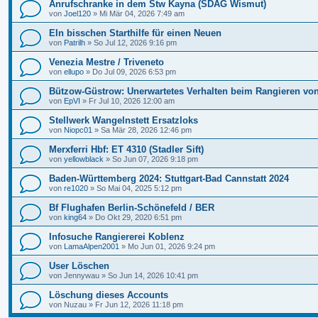
Anrufschranke in dem Stw Kayna (SDAG Wismut)
von
Joel120
»
Mi Mär 04, 2026 7:49 am
EIn bisschen Starthilfe für einen Neuen
von
Patrilh
»
So Jul 12, 2026 9:16 pm
Venezia Mestre / Triveneto
von
ellupo
»
Do Jul 09, 2026 6:53 pm
Bützow-Güstrow: Unerwartetes Verhalten beim Rangieren vo
von
EpVI
»
Fr Jul 10, 2026 12:00 am
Stellwerk Wangelnstett Ersatzloks
von
Niopc01
»
Sa Mär 28, 2026 12:46 pm
Merxferri Hbf: ET 4310 (Stadler Sift)
von
yellowblack
»
So Jun 07, 2026 9:18 pm
Baden-Württemberg 2024: Stuttgart-Bad Cannstatt 2024
von
re1020
»
So Mai 04, 2025 5:12 pm
Bf Flughafen Berlin-Schönefeld / BER
von
king64
»
Do Okt 29, 2020 6:51 pm
Infosuche Rangiererei Koblenz
von
LamaAlpen2001
»
Mo Jun 01, 2026 9:24 pm
User Löschen
von
Jennywau
»
So Jun 14, 2026 10:41 pm
Löschung dieses Accounts
von
Nuzau
»
Fr Jun 12, 2026 11:18 pm