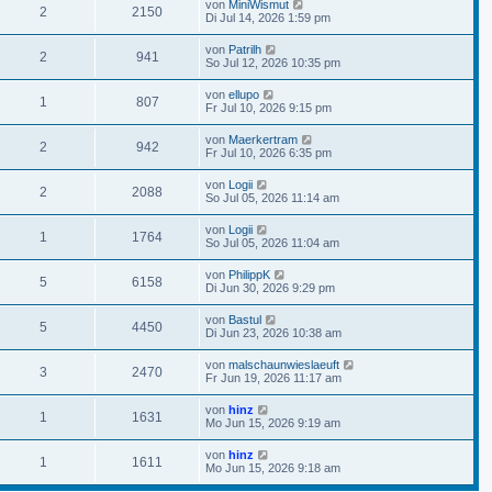
von
MiniWismut
2
2150
Di Jul 14, 2026 1:59 pm
von
Patrilh
2
941
So Jul 12, 2026 10:35 pm
von
ellupo
1
807
Fr Jul 10, 2026 9:15 pm
von
Maerkertram
2
942
Fr Jul 10, 2026 6:35 pm
von
Logii
2
2088
So Jul 05, 2026 11:14 am
von
Logii
1
1764
So Jul 05, 2026 11:04 am
von
PhilippK
5
6158
Di Jun 30, 2026 9:29 pm
von
Bastul
5
4450
Di Jun 23, 2026 10:38 am
von
malschaunwieslaeuft
3
2470
Fr Jun 19, 2026 11:17 am
von
hinz
1
1631
Mo Jun 15, 2026 9:19 am
von
hinz
1
1611
Mo Jun 15, 2026 9:18 am