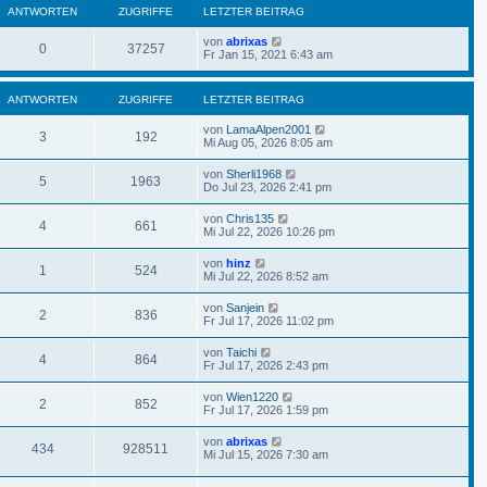
ANTWORTEN
ZUGRIFFE
LETZTER BEITRAG
von
abrixas
0
37257
Fr Jan 15, 2021 6:43 am
ANTWORTEN
ZUGRIFFE
LETZTER BEITRAG
von
LamaAlpen2001
3
192
Mi Aug 05, 2026 8:05 am
von
Sherli1968
5
1963
Do Jul 23, 2026 2:41 pm
von
Chris135
4
661
Mi Jul 22, 2026 10:26 pm
von
hinz
1
524
Mi Jul 22, 2026 8:52 am
von
Sanjein
2
836
Fr Jul 17, 2026 11:02 pm
von
Taichi
4
864
Fr Jul 17, 2026 2:43 pm
von
Wien1220
2
852
Fr Jul 17, 2026 1:59 pm
von
abrixas
434
928511
Mi Jul 15, 2026 7:30 am