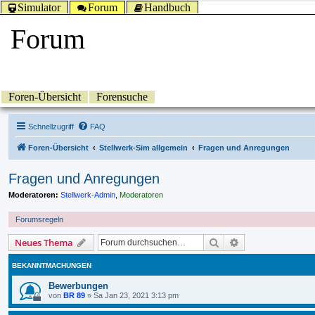
Simulator
Forum
Handbuch
Forum
Foren-Übersicht
Forensuche
Schnellzugriff
FAQ
Foren-Übersicht
Stellwerk-Sim allgemein
Fragen und Anregungen
Fragen und Anregungen
Moderatoren:
Stellwerk-Admin
,
Moderatoren
Forumsregeln
Suche
Erweiterte Suche
Neues Thema
BEKANNTMACHUNGEN
Bewerbungen
von
BR 89
»
Sa Jan 23, 2021 3:13 pm