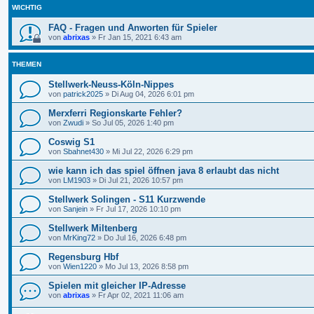
WICHTIG
FAQ - Fragen und Anworten für Spieler
von
abrixas
»
Fr Jan 15, 2021 6:43 am
THEMEN
Stellwerk-Neuss-Köln-Nippes
von
patrick2025
»
Di Aug 04, 2026 6:01 pm
Merxferri Regionskarte Fehler?
von
Zwudi
»
So Jul 05, 2026 1:40 pm
Coswig S1
von
Sbahnet430
»
Mi Jul 22, 2026 6:29 pm
wie kann ich das spiel öffnen java 8 erlaubt das nicht
von
LM1903
»
Di Jul 21, 2026 10:57 pm
Stellwerk Solingen - S11 Kurzwende
von
Sanjein
»
Fr Jul 17, 2026 10:10 pm
Stellwerk Miltenberg
von
MrKing72
»
Do Jul 16, 2026 6:48 pm
Regensburg Hbf
von
Wien1220
»
Mo Jul 13, 2026 8:58 pm
Spielen mit gleicher IP-Adresse
von
abrixas
»
Fr Apr 02, 2021 11:06 am