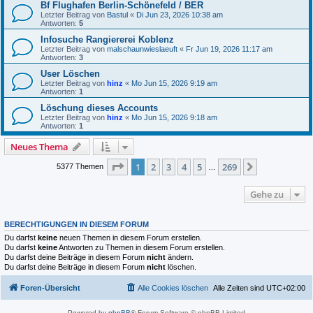
Bf Flughafen Berlin-Schönefeld / BER
Letzter Beitrag von
Bastul
«
Di Jun 23, 2026 10:38 am
Antworten:
5
Infosuche Rangiererei Koblenz
Letzter Beitrag von
malschaunwieslaeuft
«
Fr Jun 19, 2026 11:17 am
Antworten:
3
User Löschen
Letzter Beitrag von
hinz
«
Mo Jun 15, 2026 9:19 am
Antworten:
1
Löschung dieses Accounts
Letzter Beitrag von
hinz
«
Mo Jun 15, 2026 9:18 am
Antworten:
1
Neues Thema
Seite
1
von
269
1
2
3
4
5
269
Nächste
5377 Themen
…
Gehe zu
BERECHTIGUNGEN IN DIESEM FORUM
Du darfst
keine
neuen Themen in diesem Forum erstellen.
Du darfst
keine
Antworten zu Themen in diesem Forum erstellen.
Du darfst deine Beiträge in diesem Forum
nicht
ändern.
Du darfst deine Beiträge in diesem Forum
nicht
löschen.
Foren-Übersicht
Alle Cookies löschen
Alle Zeiten sind
UTC+02:00
Powered by
phpBB
® Forum Software © phpBB Limited