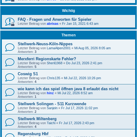
Wichtig
FAQ - Fragen und Anworten für Spieler
Letzter Beitrag von
abrixas
«
Fr Jan 15, 2021 6:43 am
Themen
Stellwerk-Neuss-Köln-Nippes
Letzter Beitrag von
LamaAlpen2001
«
Mi Aug 05, 2026 8:05 am
Antworten:
3
Merxferri Regionskarte Fehler?
Letzter Beitrag von
Sherli1968
«
Do Jul 23, 2026 2:41 pm
Antworten:
5
Coswig S1
Letzter Beitrag von
Chris135
«
Mi Jul 22, 2026 10:26 pm
Antworten:
4
wie kann ich das spiel öffnen java 8 erlaubt das nicht
Letzter Beitrag von
hinz
«
Mi Jul 22, 2026 8:52 am
Antworten:
1
Stellwerk Solingen - S11 Kurzwende
Letzter Beitrag von
Sanjein
«
Fr Jul 17, 2026 11:02 pm
Antworten:
2
Stellwerk Miltenberg
Letzter Beitrag von
Taichi
«
Fr Jul 17, 2026 2:43 pm
Antworten:
4
Regensburg Hbf