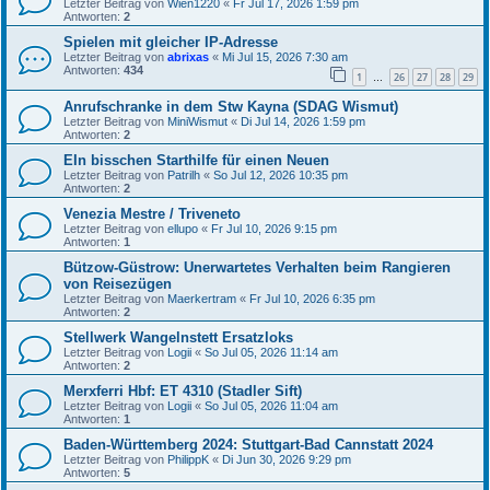
Letzter Beitrag von
Wien1220
«
Fr Jul 17, 2026 1:59 pm
Antworten:
2
Spielen mit gleicher IP-Adresse
Letzter Beitrag von
abrixas
«
Mi Jul 15, 2026 7:30 am
Antworten:
434
1
26
27
28
29
…
Anrufschranke in dem Stw Kayna (SDAG Wismut)
Letzter Beitrag von
MiniWismut
«
Di Jul 14, 2026 1:59 pm
Antworten:
2
EIn bisschen Starthilfe für einen Neuen
Letzter Beitrag von
Patrilh
«
So Jul 12, 2026 10:35 pm
Antworten:
2
Venezia Mestre / Triveneto
Letzter Beitrag von
ellupo
«
Fr Jul 10, 2026 9:15 pm
Antworten:
1
Bützow-Güstrow: Unerwartetes Verhalten beim Rangieren
von Reisezügen
Letzter Beitrag von
Maerkertram
«
Fr Jul 10, 2026 6:35 pm
Antworten:
2
Stellwerk Wangelnstett Ersatzloks
Letzter Beitrag von
Logii
«
So Jul 05, 2026 11:14 am
Antworten:
2
Merxferri Hbf: ET 4310 (Stadler Sift)
Letzter Beitrag von
Logii
«
So Jul 05, 2026 11:04 am
Antworten:
1
Baden-Württemberg 2024: Stuttgart-Bad Cannstatt 2024
Letzter Beitrag von
PhilippK
«
Di Jun 30, 2026 9:29 pm
Antworten:
5