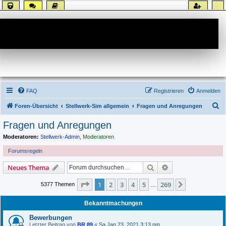
Forum
FAQ
Registrieren
Anmelden
S
Foren-Übersicht
Stellwerk-Sim allgemein
Fragen und Anregungen
u
Fragen und Anregungen
c
Moderatoren:
Stellwerk-Admin
,
Moderatoren
h
Forumsregeln
e
Suche
Erweiterte Suche
Neues Thema
Seite
1
von
269
1
2
3
4
5
269
Nächste
5377 Themen
…
Bekanntmachungen
Bewerbungen
Letzter Beitrag von
BR 89
«
Sa Jan 23, 2021 3:13 pm