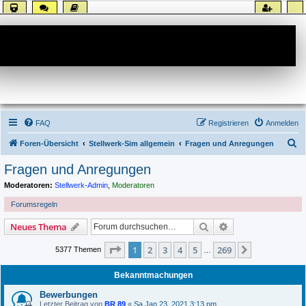
Forum
FAQ
Registrieren
Anmelden
S
Foren-Übersicht
Stellwerk-Sim allgemein
Fragen und Anregungen
u
Fragen und Anregungen
c
Moderatoren:
Stellwerk-Admin
,
Moderatoren
h
Forumsregeln
e
Suche
Erweiterte Suche
Neues Thema
Seite
1
von
269
1
2
3
4
5
269
Nächste
5377 Themen
…
Bekanntmachungen
Bewerbungen
Letzter Beitrag von
BR 89
«
Sa Jan 23, 2021 3:13 pm