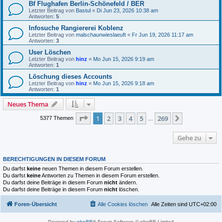
Bf Flughafen Berlin-Schönefeld / BER
Letzter Beitrag von
Bastul
«
Di Jun 23, 2026 10:38 am
Antworten:
5
Infosuche Rangiererei Koblenz
Letzter Beitrag von
malschaunwieslaeuft
«
Fr Jun 19, 2026 11:17 am
Antworten:
3
User Löschen
Letzter Beitrag von
hinz
«
Mo Jun 15, 2026 9:19 am
Antworten:
1
Löschung dieses Accounts
Letzter Beitrag von
hinz
«
Mo Jun 15, 2026 9:18 am
Antworten:
1
Neues Thema
Seite
1
von
269
1
2
3
4
5
269
Nächste
5377 Themen
…
Gehe zu
BERECHTIGUNGEN IN DIESEM FORUM
Du darfst
keine
neuen Themen in diesem Forum erstellen.
Du darfst
keine
Antworten zu Themen in diesem Forum erstellen.
Du darfst deine Beiträge in diesem Forum
nicht
ändern.
Du darfst deine Beiträge in diesem Forum
nicht
löschen.
Foren-Übersicht
Alle Cookies löschen
Alle Zeiten sind
UTC+02:00
Powered by
phpBB
® Forum Software © phpBB Limited