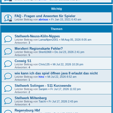
Wichtig
FAQ - Fragen und Anworten für Spieler
Letzter Beitrag von
abrixas
«
Fr Jan 15, 2021 6:43 am
Themen
Stellwerk-Neuss-Köln-Nippes
Letzter Beitrag von
LamaAlpen2001
«
Mi Aug 05, 2026 8:05 am
Antworten:
3
Merxferri Regionskarte Fehler?
Letzter Beitrag von
Sherli1968
«
Do Jul 23, 2026 2:41 pm
Antworten:
5
Coswig S1
Letzter Beitrag von
Chris135
«
Mi Jul 22, 2026 10:26 pm
Antworten:
4
wie kann ich das spiel öffnen java 8 erlaubt das nicht
Letzter Beitrag von
hinz
«
Mi Jul 22, 2026 8:52 am
Antworten:
1
Stellwerk Solingen - S11 Kurzwende
Letzter Beitrag von
Sanjein
«
Fr Jul 17, 2026 11:02 pm
Antworten:
2
Stellwerk Miltenberg
Letzter Beitrag von
Taichi
«
Fr Jul 17, 2026 2:43 pm
Antworten:
4
Regensburg Hbf