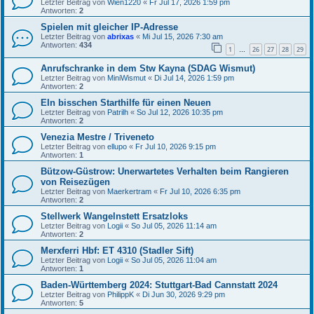
Letzter Beitrag von
Wien1220
«
Fr Jul 17, 2026 1:59 pm
Antworten:
2
Spielen mit gleicher IP-Adresse
Letzter Beitrag von
abrixas
«
Mi Jul 15, 2026 7:30 am
Antworten:
434
1
26
27
28
29
…
Anrufschranke in dem Stw Kayna (SDAG Wismut)
Letzter Beitrag von
MiniWismut
«
Di Jul 14, 2026 1:59 pm
Antworten:
2
EIn bisschen Starthilfe für einen Neuen
Letzter Beitrag von
Patrilh
«
So Jul 12, 2026 10:35 pm
Antworten:
2
Venezia Mestre / Triveneto
Letzter Beitrag von
ellupo
«
Fr Jul 10, 2026 9:15 pm
Antworten:
1
Bützow-Güstrow: Unerwartetes Verhalten beim Rangieren
von Reisezügen
Letzter Beitrag von
Maerkertram
«
Fr Jul 10, 2026 6:35 pm
Antworten:
2
Stellwerk Wangelnstett Ersatzloks
Letzter Beitrag von
Logii
«
So Jul 05, 2026 11:14 am
Antworten:
2
Merxferri Hbf: ET 4310 (Stadler Sift)
Letzter Beitrag von
Logii
«
So Jul 05, 2026 11:04 am
Antworten:
1
Baden-Württemberg 2024: Stuttgart-Bad Cannstatt 2024
Letzter Beitrag von
PhilippK
«
Di Jun 30, 2026 9:29 pm
Antworten:
5