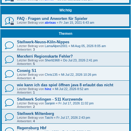
Wichtig
FAQ - Fragen und Anworten für Spieler
Letzter Beitrag von
abrixas
«
Fr Jan 15, 2021 6:43 am
Themen
Stellwerk-Neuss-Köln-Nippes
Letzter Beitrag von
LamaAlpen2001
«
Mi Aug 05, 2026 8:05 am
Antworten:
3
Merxferri Regionskarte Fehler?
Letzter Beitrag von
Sherli1968
«
Do Jul 23, 2026 2:41 pm
Antworten:
5
Coswig S1
Letzter Beitrag von
Chris135
«
Mi Jul 22, 2026 10:26 pm
Antworten:
4
wie kann ich das spiel öffnen java 8 erlaubt das nicht
Letzter Beitrag von
hinz
«
Mi Jul 22, 2026 8:52 am
Antworten:
1
Stellwerk Solingen - S11 Kurzwende
Letzter Beitrag von
Sanjein
«
Fr Jul 17, 2026 11:02 pm
Antworten:
2
Stellwerk Miltenberg
Letzter Beitrag von
Taichi
«
Fr Jul 17, 2026 2:43 pm
Antworten:
4
Regensburg Hbf