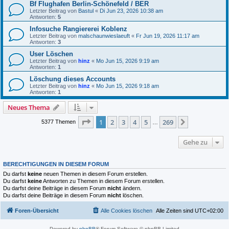
Bf Flughafen Berlin-Schönefeld / BER
Letzter Beitrag von
Bastul
«
Di Jun 23, 2026 10:38 am
Antworten:
5
Infosuche Rangiererei Koblenz
Letzter Beitrag von
malschaunwieslaeuft
«
Fr Jun 19, 2026 11:17 am
Antworten:
3
User Löschen
Letzter Beitrag von
hinz
«
Mo Jun 15, 2026 9:19 am
Antworten:
1
Löschung dieses Accounts
Letzter Beitrag von
hinz
«
Mo Jun 15, 2026 9:18 am
Antworten:
1
Neues Thema
Seite
1
von
269
1
2
3
4
5
269
Nächste
5377 Themen
…
Gehe zu
BERECHTIGUNGEN IN DIESEM FORUM
Du darfst
keine
neuen Themen in diesem Forum erstellen.
Du darfst
keine
Antworten zu Themen in diesem Forum erstellen.
Du darfst deine Beiträge in diesem Forum
nicht
ändern.
Du darfst deine Beiträge in diesem Forum
nicht
löschen.
Foren-Übersicht
Alle Cookies löschen
Alle Zeiten sind
UTC+02:00
Powered by
phpBB
® Forum Software © phpBB Limited