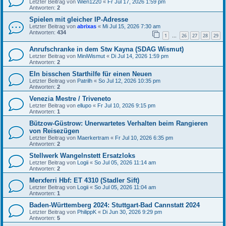
Letzter Beitrag von
Wien1220
«
Fr Jul 17, 2026 1:59 pm
Antworten:
2
Spielen mit gleicher IP-Adresse
Letzter Beitrag von
abrixas
«
Mi Jul 15, 2026 7:30 am
Antworten:
434
1
26
27
28
29
…
Anrufschranke in dem Stw Kayna (SDAG Wismut)
Letzter Beitrag von
MiniWismut
«
Di Jul 14, 2026 1:59 pm
Antworten:
2
EIn bisschen Starthilfe für einen Neuen
Letzter Beitrag von
Patrilh
«
So Jul 12, 2026 10:35 pm
Antworten:
2
Venezia Mestre / Triveneto
Letzter Beitrag von
ellupo
«
Fr Jul 10, 2026 9:15 pm
Antworten:
1
Bützow-Güstrow: Unerwartetes Verhalten beim Rangieren
von Reisezügen
Letzter Beitrag von
Maerkertram
«
Fr Jul 10, 2026 6:35 pm
Antworten:
2
Stellwerk Wangelnstett Ersatzloks
Letzter Beitrag von
Logii
«
So Jul 05, 2026 11:14 am
Antworten:
2
Merxferri Hbf: ET 4310 (Stadler Sift)
Letzter Beitrag von
Logii
«
So Jul 05, 2026 11:04 am
Antworten:
1
Baden-Württemberg 2024: Stuttgart-Bad Cannstatt 2024
Letzter Beitrag von
PhilippK
«
Di Jun 30, 2026 9:29 pm
Antworten:
5