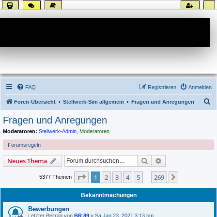
Forum
FAQ
Registrieren
Anmelden
S
Foren-Übersicht
Stellwerk-Sim allgemein
Fragen und Anregungen
u
Fragen und Anregungen
c
Moderatoren:
Stellwerk-Admin
,
Moderatoren
h
Forumsregeln
e
Suche
Erweiterte Suche
Neues Thema
Seite
1
von
269
1
2
3
4
5
269
Nächste
5377 Themen
…
Bekanntmachungen
Bewerbungen
Letzter Beitrag von
BR 89
«
Sa Jan 23, 2021 3:13 pm