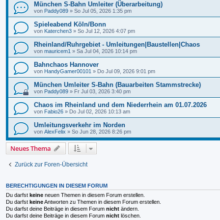
München S-Bahn Umleiter (Überarbeitung)
von
Paddy089
»
So Jul 05, 2026 1:35 pm
Spieleabend Köln/Bonn
von
Katerchen3
»
So Jul 12, 2026 4:07 pm
Rheinland/Ruhrgebiet - Umleitungen|Baustellen|Chaos
von
mauricem1
»
Sa Jul 04, 2026 10:14 pm
Bahnchaos Hannover
von
HandyGamer00101
»
Do Jul 09, 2026 9:01 pm
München Umleiter S-Bahn (Bauarbeiten Stammstrecke)
von
Paddy089
»
Fr Jul 03, 2026 3:40 pm
Chaos im Rheinland und dem Niederrhein am 01.07.2026
von
Fabio26
»
Do Jul 02, 2026 10:13 am
Umleitungsverkehr im Norden
von
AlexFelix
»
So Jun 28, 2026 8:26 pm
Neues Thema
Zurück zur Foren-Übersicht
BERECHTIGUNGEN IN DIESEM FORUM
Du darfst
keine
neuen Themen in diesem Forum erstellen.
Du darfst
keine
Antworten zu Themen in diesem Forum erstellen.
Du darfst deine Beiträge in diesem Forum
nicht
ändern.
Du darfst deine Beiträge in diesem Forum
nicht
löschen.