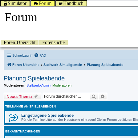
Simulator
Forum
Handbuch
Forum
Foren-Übersicht
Forensuche
Schnellzugriff
FAQ
Foren-Übersicht
Stellwerk-Sim allgemein
Planung Spieleabende
Planung Spieleabende
Moderatoren:
Stellwerk-Admin
,
Moderatoren
Suche
Erweiterte Suche
Neues Thema
TEILNAHME AN SPIELEABENDEN
Eingetragene Spieleabende
Für die Termine bitte auf der Hauptseite eintragen! Die im Forum getätigten 
BEKANNTMACHUNGEN