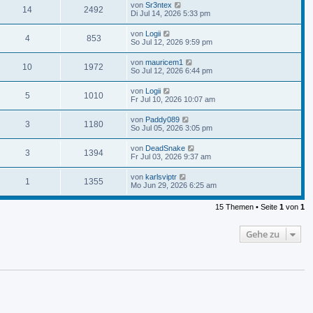
von
Sr3ntex
14
2492
Di Jul 14, 2026 5:33 pm
von
Logii
4
853
So Jul 12, 2026 9:59 pm
von
mauricem1
10
1972
So Jul 12, 2026 6:44 pm
von
Logii
5
1010
Fr Jul 10, 2026 10:07 am
von
Paddy089
3
1180
So Jul 05, 2026 3:05 pm
von
DeadSnake
3
1394
Fr Jul 03, 2026 9:37 am
von
karlsviptr
1
1355
Mo Jun 29, 2026 6:25 am
15 Themen • Seite
1
von
1
Gehe zu