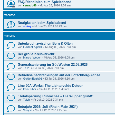
FAQ/Richtlinien zum Spieleabend
von
cstraub86
»
Mo Apr 25, 2016 9:54 am
WICHTIG
Neuigkeiten beim Spieleabend
von
steiny
»
Mi Jun 25, 2014 10:43 pm
THEMEN
Unterbruch zwischen Bern & Olten
von
GoldenEagle01
»
Mi Aug 05, 2026 5:34 pm
Der große Kreisverkehr
von
Marco_Weber
»
Mi Aug 05, 2026 6:08 pm
Generalsanierung im SüdWesten 22.08.2026
von
Tf628
»
Do Jul 30, 2026 9:01 pm
Betriebseinschränkungen auf der Lötschberg-Achse
von
GoldenEagle01
»
Di Jul 28, 2026 4:10 pm
Line 50A Works: The Lichtervelde Detour
von
trainCuber
»
Sa Jul 11, 2026 1:43 am
"Totalsperrung Ruhrachse – Die Wupper glüht!"
von
Taichi
»
Fr Jul 10, 2026 7:34 pm
Betrajahr 2026: Juli (Rhein-Main 2024)
von
Sanjein
»
So Jul 12, 2026 11:15 pm