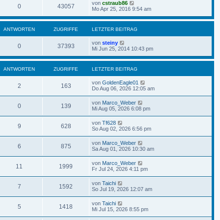
von
cstraub86
0
43057
Mo Apr 25, 2016 9:54 am
ANTWORTEN
ZUGRIFFE
LETZTER BEITRAG
von
steiny
0
37393
Mi Jun 25, 2014 10:43 pm
ANTWORTEN
ZUGRIFFE
LETZTER BEITRAG
von
GoldenEagle01
2
163
Do Aug 06, 2026 12:05 am
von
Marco_Weber
0
139
Mi Aug 05, 2026 6:08 pm
von
Tf628
9
628
So Aug 02, 2026 6:56 pm
von
Marco_Weber
6
875
Sa Aug 01, 2026 10:30 am
von
Marco_Weber
11
1999
Fr Jul 24, 2026 4:11 pm
von
Taichi
7
1592
So Jul 19, 2026 12:07 am
von
Taichi
5
1418
Mi Jul 15, 2026 8:55 pm