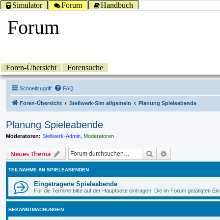
Simulator
Forum
Handbuch
Forum
Foren-Übersicht
Forensuche
Schnellzugriff
FAQ
Foren-Übersicht
Stellwerk-Sim allgemein
Planung Spieleabende
Planung Spieleabende
Moderatoren:
Stellwerk-Admin
,
Moderatoren
Suche
Erweiterte Suche
Neues Thema
TEILNAHME AN SPIELEABENDEN
Eingetragene Spieleabende
Für die Termine bitte auf der Hauptseite eintragen! Die im Forum getätigten 
BEKANNTMACHUNGEN