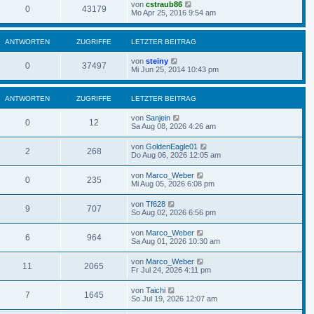
von
cstraub86
0
43179
Mo Apr 25, 2016 9:54 am
ANTWORTEN
ZUGRIFFE
LETZTER BEITRAG
von
steiny
0
37497
Mi Jun 25, 2014 10:43 pm
ANTWORTEN
ZUGRIFFE
LETZTER BEITRAG
von
Sanjein
0
12
Sa Aug 08, 2026 4:26 am
von
GoldenEagle01
2
268
Do Aug 06, 2026 12:05 am
von
Marco_Weber
0
235
Mi Aug 05, 2026 6:08 pm
von
Tf628
9
707
So Aug 02, 2026 6:56 pm
von
Marco_Weber
6
964
Sa Aug 01, 2026 10:30 am
von
Marco_Weber
11
2065
Fr Jul 24, 2026 4:11 pm
von
Taichi
7
1645
So Jul 19, 2026 12:07 am