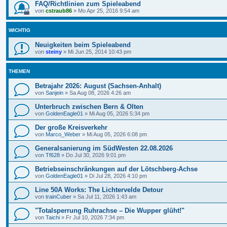
FAQ/Richtlinien zum Spieleabend
von
cstraub86
»
Mo Apr 25, 2016 9:54 am
WICHTIG
Neuigkeiten beim Spieleabend
von
steiny
»
Mi Jun 25, 2014 10:43 pm
THEMEN
Betrajahr 2026: August (Sachsen-Anhalt)
von
Sanjein
»
Sa Aug 08, 2026 4:26 am
Unterbruch zwischen Bern & Olten
von
GoldenEagle01
»
Mi Aug 05, 2026 5:34 pm
Der große Kreisverkehr
von
Marco_Weber
»
Mi Aug 05, 2026 6:08 pm
Generalsanierung im SüdWesten 22.08.2026
von
Tf628
»
Do Jul 30, 2026 9:01 pm
Betriebseinschränkungen auf der Lötschberg-Achse
von
GoldenEagle01
»
Di Jul 28, 2026 4:10 pm
Line 50A Works: The Lichtervelde Detour
von
trainCuber
»
Sa Jul 11, 2026 1:43 am
"Totalsperrung Ruhrachse – Die Wupper glüht!"
von
Taichi
»
Fr Jul 10, 2026 7:34 pm