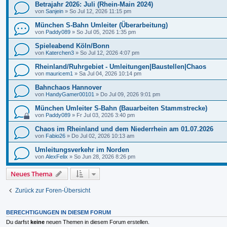
Betrajahr 2026: Juli (Rhein-Main 2024)
von
Sanjein
»
So Jul 12, 2026 11:15 pm
München S-Bahn Umleiter (Überarbeitung)
von
Paddy089
»
So Jul 05, 2026 1:35 pm
Spieleabend Köln/Bonn
von
Katerchen3
»
So Jul 12, 2026 4:07 pm
Rheinland/Ruhrgebiet - Umleitungen|Baustellen|Chaos
von
mauricem1
»
Sa Jul 04, 2026 10:14 pm
Bahnchaos Hannover
von
HandyGamer00101
»
Do Jul 09, 2026 9:01 pm
München Umleiter S-Bahn (Bauarbeiten Stammstrecke)
von
Paddy089
»
Fr Jul 03, 2026 3:40 pm
Chaos im Rheinland und dem Niederrhein am 01.07.2026
von
Fabio26
»
Do Jul 02, 2026 10:13 am
Umleitungsverkehr im Norden
von
AlexFelix
»
So Jun 28, 2026 8:26 pm
Neues Thema
Zurück zur Foren-Übersicht
BERECHTIGUNGEN IN DIESEM FORUM
Du darfst
keine
neuen Themen in diesem Forum erstellen.