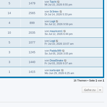
von
Taichi
5
1479
Mi Jul 15, 2026 8:55 pm
von
Sr3ntex
14
2565
Di Jul 14, 2026 5:33 pm
von
Logii
4
899
So Jul 12, 2026 9:59 pm
von
mauricem1
10
2035
So Jul 12, 2026 6:44 pm
von
Logii
5
1077
Fr Jul 10, 2026 10:07 am
von
Paddy089
3
1245
So Jul 05, 2026 3:05 pm
von
DeadSnake
3
1440
Fr Jul 03, 2026 9:37 am
von
karlsviptr
1
1415
Mo Jun 29, 2026 6:25 am
16 Themen • Seite
1
von
1
Gehe zu