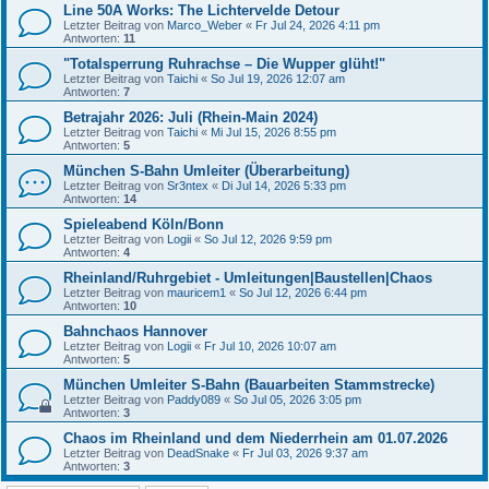
Line 50A Works: The Lichtervelde Detour
Letzter Beitrag von
Marco_Weber
«
Fr Jul 24, 2026 4:11 pm
Antworten:
11
"Totalsperrung Ruhrachse – Die Wupper glüht!"
Letzter Beitrag von
Taichi
«
So Jul 19, 2026 12:07 am
Antworten:
7
Betrajahr 2026: Juli (Rhein-Main 2024)
Letzter Beitrag von
Taichi
«
Mi Jul 15, 2026 8:55 pm
Antworten:
5
München S-Bahn Umleiter (Überarbeitung)
Letzter Beitrag von
Sr3ntex
«
Di Jul 14, 2026 5:33 pm
Antworten:
14
Spieleabend Köln/Bonn
Letzter Beitrag von
Logii
«
So Jul 12, 2026 9:59 pm
Antworten:
4
Rheinland/Ruhrgebiet - Umleitungen|Baustellen|Chaos
Letzter Beitrag von
mauricem1
«
So Jul 12, 2026 6:44 pm
Antworten:
10
Bahnchaos Hannover
Letzter Beitrag von
Logii
«
Fr Jul 10, 2026 10:07 am
Antworten:
5
München Umleiter S-Bahn (Bauarbeiten Stammstrecke)
Letzter Beitrag von
Paddy089
«
So Jul 05, 2026 3:05 pm
Antworten:
3
Chaos im Rheinland und dem Niederrhein am 01.07.2026
Letzter Beitrag von
DeadSnake
«
Fr Jul 03, 2026 9:37 am
Antworten:
3