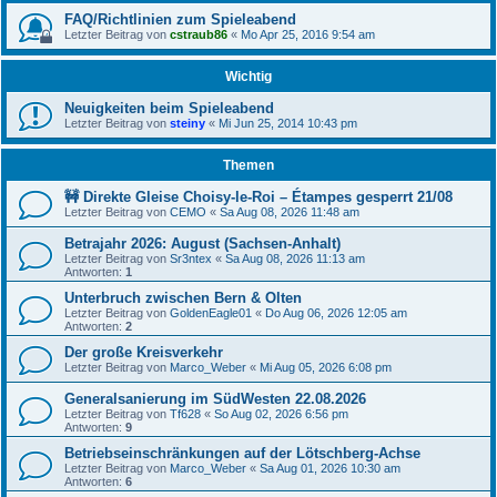
FAQ/Richtlinien zum Spieleabend
Letzter Beitrag von
cstraub86
«
Mo Apr 25, 2016 9:54 am
Wichtig
Neuigkeiten beim Spieleabend
Letzter Beitrag von
steiny
«
Mi Jun 25, 2014 10:43 pm
Themen
🚧 Direkte Gleise Choisy-le-Roi – Étampes gesperrt 21/08
Letzter Beitrag von
CEMO
«
Sa Aug 08, 2026 11:48 am
Betrajahr 2026: August (Sachsen-Anhalt)
Letzter Beitrag von
Sr3ntex
«
Sa Aug 08, 2026 11:13 am
Antworten:
1
Unterbruch zwischen Bern & Olten
Letzter Beitrag von
GoldenEagle01
«
Do Aug 06, 2026 12:05 am
Antworten:
2
Der große Kreisverkehr
Letzter Beitrag von
Marco_Weber
«
Mi Aug 05, 2026 6:08 pm
Generalsanierung im SüdWesten 22.08.2026
Letzter Beitrag von
Tf628
«
So Aug 02, 2026 6:56 pm
Antworten:
9
Betriebseinschränkungen auf der Lötschberg-Achse
Letzter Beitrag von
Marco_Weber
«
Sa Aug 01, 2026 10:30 am
Antworten:
6