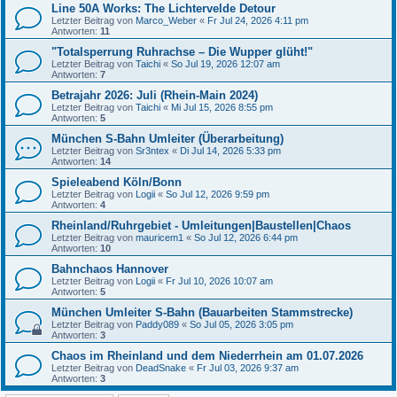
Line 50A Works: The Lichtervelde Detour
Letzter Beitrag von
Marco_Weber
«
Fr Jul 24, 2026 4:11 pm
Antworten:
11
"Totalsperrung Ruhrachse – Die Wupper glüht!"
Letzter Beitrag von
Taichi
«
So Jul 19, 2026 12:07 am
Antworten:
7
Betrajahr 2026: Juli (Rhein-Main 2024)
Letzter Beitrag von
Taichi
«
Mi Jul 15, 2026 8:55 pm
Antworten:
5
München S-Bahn Umleiter (Überarbeitung)
Letzter Beitrag von
Sr3ntex
«
Di Jul 14, 2026 5:33 pm
Antworten:
14
Spieleabend Köln/Bonn
Letzter Beitrag von
Logii
«
So Jul 12, 2026 9:59 pm
Antworten:
4
Rheinland/Ruhrgebiet - Umleitungen|Baustellen|Chaos
Letzter Beitrag von
mauricem1
«
So Jul 12, 2026 6:44 pm
Antworten:
10
Bahnchaos Hannover
Letzter Beitrag von
Logii
«
Fr Jul 10, 2026 10:07 am
Antworten:
5
München Umleiter S-Bahn (Bauarbeiten Stammstrecke)
Letzter Beitrag von
Paddy089
«
So Jul 05, 2026 3:05 pm
Antworten:
3
Chaos im Rheinland und dem Niederrhein am 01.07.2026
Letzter Beitrag von
DeadSnake
«
Fr Jul 03, 2026 9:37 am
Antworten:
3