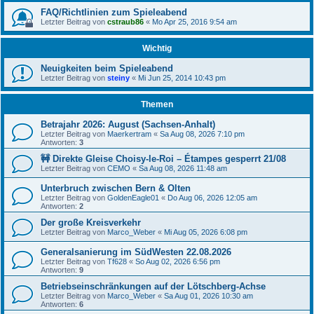
FAQ/Richtlinien zum Spieleabend
Letzter Beitrag von
cstraub86
«
Mo Apr 25, 2016 9:54 am
Wichtig
Neuigkeiten beim Spieleabend
Letzter Beitrag von
steiny
«
Mi Jun 25, 2014 10:43 pm
Themen
Betrajahr 2026: August (Sachsen-Anhalt)
Letzter Beitrag von
Maerkertram
«
Sa Aug 08, 2026 7:10 pm
Antworten:
3
🚧 Direkte Gleise Choisy-le-Roi – Étampes gesperrt 21/08
Letzter Beitrag von
CEMO
«
Sa Aug 08, 2026 11:48 am
Unterbruch zwischen Bern & Olten
Letzter Beitrag von
GoldenEagle01
«
Do Aug 06, 2026 12:05 am
Antworten:
2
Der große Kreisverkehr
Letzter Beitrag von
Marco_Weber
«
Mi Aug 05, 2026 6:08 pm
Generalsanierung im SüdWesten 22.08.2026
Letzter Beitrag von
Tf628
«
So Aug 02, 2026 6:56 pm
Antworten:
9
Betriebseinschränkungen auf der Lötschberg-Achse
Letzter Beitrag von
Marco_Weber
«
Sa Aug 01, 2026 10:30 am
Antworten:
6