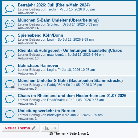
Betrajahr 2026: Juli (Rhein-Main 2024)
Letzter Beitrag von
Taichi
«
Mi Jul 15, 2026 8:55 pm
Antworten:
5
München S-Bahn Umleiter (Überarbeitung)
Letzter Beitrag von
Sr3ntex
«
Di Jul 14, 2026 5:33 pm
Antworten:
14
Spieleabend Köln/Bonn
Letzter Beitrag von
Logii
«
So Jul 12, 2026 9:59 pm
Antworten:
4
Rheinland/Ruhrgebiet - Umleitungen|Baustellen|Chaos
Letzter Beitrag von
mauricem1
«
So Jul 12, 2026 6:44 pm
Antworten:
10
Bahnchaos Hannover
Letzter Beitrag von
Logii
«
Fr Jul 10, 2026 10:07 am
Antworten:
5
München Umleiter S-Bahn (Bauarbeiten Stammstrecke)
Letzter Beitrag von
Paddy089
«
So Jul 05, 2026 3:05 pm
Antworten:
3
Chaos im Rheinland und dem Niederrhein am 01.07.2026
Letzter Beitrag von
DeadSnake
«
Fr Jul 03, 2026 9:37 am
Antworten:
3
Umleitungsverkehr im Norden
Letzter Beitrag von
karlsviptr
«
Mo Jun 29, 2026 6:25 am
Antworten:
1
Neues Thema
15 Themen • Seite
1
von
1