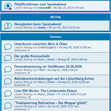
FAQ/Richtlinien zum Spieleabend
Letzter Beitrag von
cstraub86
«
Mo Apr 25, 2016 9:54 am
Wichtig
Neuigkeiten beim Spieleabend
Letzter Beitrag von
steiny
«
Mi Jun 25, 2014 10:43 pm
Themen
Unterbruch zwischen Bern & Olten
Letzter Beitrag von
GoldenEagle01
«
Do Aug 06, 2026 12:05 am
Antworten:
2
Der große Kreisverkehr
Letzter Beitrag von
Marco_Weber
«
Mi Aug 05, 2026 6:08 pm
Generalsanierung im SüdWesten 22.08.2026
Letzter Beitrag von
Tf628
«
So Aug 02, 2026 6:56 pm
Antworten:
9
Betriebseinschränkungen auf der Lötschberg-Achse
Letzter Beitrag von
Marco_Weber
«
Sa Aug 01, 2026 10:30 am
Antworten:
6
Line 50A Works: The Lichtervelde Detour
Letzter Beitrag von
Marco_Weber
«
Fr Jul 24, 2026 4:11 pm
Antworten:
11
"Totalsperrung Ruhrachse – Die Wupper glüht!"
Letzter Beitrag von
Taichi
«
So Jul 19, 2026 12:07 am
Antworten:
7