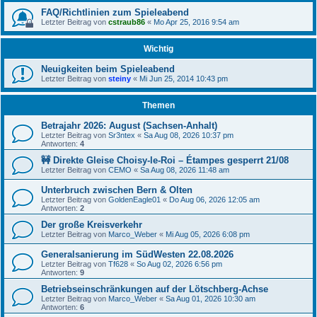
FAQ/Richtlinien zum Spieleabend
Letzter Beitrag von
cstraub86
«
Mo Apr 25, 2016 9:54 am
Wichtig
Neuigkeiten beim Spieleabend
Letzter Beitrag von
steiny
«
Mi Jun 25, 2014 10:43 pm
Themen
Betrajahr 2026: August (Sachsen-Anhalt)
Letzter Beitrag von
Sr3ntex
«
Sa Aug 08, 2026 10:37 pm
Antworten:
4
🚧 Direkte Gleise Choisy-le-Roi – Étampes gesperrt 21/08
Letzter Beitrag von
CEMO
«
Sa Aug 08, 2026 11:48 am
Unterbruch zwischen Bern & Olten
Letzter Beitrag von
GoldenEagle01
«
Do Aug 06, 2026 12:05 am
Antworten:
2
Der große Kreisverkehr
Letzter Beitrag von
Marco_Weber
«
Mi Aug 05, 2026 6:08 pm
Generalsanierung im SüdWesten 22.08.2026
Letzter Beitrag von
Tf628
«
So Aug 02, 2026 6:56 pm
Antworten:
9
Betriebseinschränkungen auf der Lötschberg-Achse
Letzter Beitrag von
Marco_Weber
«
Sa Aug 01, 2026 10:30 am
Antworten:
6