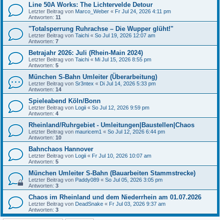
Line 50A Works: The Lichtervelde Detour
Letzter Beitrag von
Marco_Weber
«
Fr Jul 24, 2026 4:11 pm
Antworten:
11
"Totalsperrung Ruhrachse – Die Wupper glüht!"
Letzter Beitrag von
Taichi
«
So Jul 19, 2026 12:07 am
Antworten:
7
Betrajahr 2026: Juli (Rhein-Main 2024)
Letzter Beitrag von
Taichi
«
Mi Jul 15, 2026 8:55 pm
Antworten:
5
München S-Bahn Umleiter (Überarbeitung)
Letzter Beitrag von
Sr3ntex
«
Di Jul 14, 2026 5:33 pm
Antworten:
14
Spieleabend Köln/Bonn
Letzter Beitrag von
Logii
«
So Jul 12, 2026 9:59 pm
Antworten:
4
Rheinland/Ruhrgebiet - Umleitungen|Baustellen|Chaos
Letzter Beitrag von
mauricem1
«
So Jul 12, 2026 6:44 pm
Antworten:
10
Bahnchaos Hannover
Letzter Beitrag von
Logii
«
Fr Jul 10, 2026 10:07 am
Antworten:
5
München Umleiter S-Bahn (Bauarbeiten Stammstrecke)
Letzter Beitrag von
Paddy089
«
So Jul 05, 2026 3:05 pm
Antworten:
3
Chaos im Rheinland und dem Niederrhein am 01.07.2026
Letzter Beitrag von
DeadSnake
«
Fr Jul 03, 2026 9:37 am
Antworten:
3