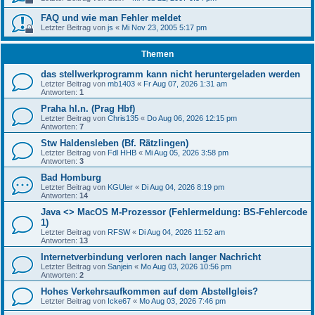
FAQ und wie man Fehler meldet
Letzter Beitrag von
js
«
Mi Nov 23, 2005 5:17 pm
Themen
das stellwerkprogramm kann nicht heruntergeladen werden
Letzter Beitrag von
mb1403
«
Fr Aug 07, 2026 1:31 am
Antworten:
1
Praha hl.n. (Prag Hbf)
Letzter Beitrag von
Chris135
«
Do Aug 06, 2026 12:15 pm
Antworten:
7
Stw Haldensleben (Bf. Rätzlingen)
Letzter Beitrag von
Fdl HHB
«
Mi Aug 05, 2026 3:58 pm
Antworten:
3
Bad Homburg
Letzter Beitrag von
KGUler
«
Di Aug 04, 2026 8:19 pm
Antworten:
14
Java <> MacOS M-Prozessor (Fehlermeldung: BS-Fehlercode
1)
Letzter Beitrag von
RFSW
«
Di Aug 04, 2026 11:52 am
Antworten:
13
Internetverbindung verloren nach langer Nachricht
Letzter Beitrag von
Sanjein
«
Mo Aug 03, 2026 10:56 pm
Antworten:
2
Hohes Verkehrsaufkommen auf dem Abstellgleis?
Letzter Beitrag von
Icke67
«
Mo Aug 03, 2026 7:46 pm