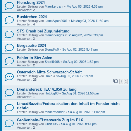
Flensburg 2024
Letzter Beitrag von
Maerkertram
«
Mo Aug 03, 2026 4:36 pm
Antworten:
2
Euskirchen 2024
Letzter Beitrag von
LamaAlpen2001
«
Mo Aug 03, 2026 11:39 am
Antworten:
4
STS Crash bei Zugumleitung
Letzter Beitrag von
Gamerkingbs
«
So Aug 02, 2026 8:39 pm
Antworten:
3
Bergstraße 2024
Letzter Beitrag von
SignalKs0
«
So Aug 02, 2026 5:47 pm
Fehler in Stw Aalen
Letzter Beitrag von
Sherli1968
«
So Aug 02, 2026 1:52 pm
Antworten:
2
Österreich Mitte Schwarzach-St.Veit
Letzter Beitrag von
Duke
«
So Aug 02, 2026 12:19 pm
Antworten:
23
1
2
Dreiländereck TEC 41850 zu lang
Letzter Beitrag von
Hotdog83
«
Sa Aug 01, 2026 11:56 pm
Antworten:
1
Linux/Bazzite/Fedora skaliert den Inhalt im Fenster nicht
richtig
Letzter Beitrag von
tendermander
«
Sa Aug 01, 2026 11:02 pm
Großenhain-Elsterwerda Zug im El 6
Letzter Beitrag von
Chris135
«
Sa Aug 01, 2026 8:47 pm
Antworten:
2