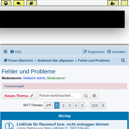
Forum
FAQ
Registrieren
Anmelden
S
Foren-Übersicht
Stellwerk-Sim allgemein
Fehler und Probleme
u
Fehler und Probleme
c
Moderatoren:
Stellwerk-Admin
,
Moderatoren
h
Forumsregeln
e
Suche
Erweiterte Suche
Neues Thema
Seite
1
von
329
1
2
3
4
5
329
Nächste
6577 Themen
…
Wichtig
Linkliste für Rauswurf bzw. nicht einloggen können
Letzter Beitrag von
Slein
«
Mi Feb 21, 2007 9:54 pm