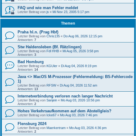
FAQ und wie man Fehler meldet
Letzter Beitrag von
js
«
Mi Nov 23, 2005 5:17 pm
Themen
Praha hl.n. (Prag Hbf)
Letzter Beitrag von
Chris135
«
Do Aug 06, 2026 12:15 pm
Antworten:
7
Stw Haldensleben (Bf. Rätzlingen)
Letzter Beitrag von
Fdl HHB
«
Mi Aug 05, 2026 3:58 pm
Antworten:
3
Bad Homburg
Letzter Beitrag von
KGUler
«
Di Aug 04, 2026 8:19 pm
Antworten:
14
Java <> MacOS M-Prozessor (Fehlermeldung: BS-Fehlercode
1)
Letzter Beitrag von
RFSW
«
Di Aug 04, 2026 11:52 am
Antworten:
13
Internetverbindung verloren nach langer Nachricht
Letzter Beitrag von
Sanjein
«
Mo Aug 03, 2026 10:56 pm
Antworten:
2
Hohes Verkehrsaufkommen auf dem Abstellgleis?
Letzter Beitrag von
Icke67
«
Mo Aug 03, 2026 7:46 pm
Flensburg 2024
Letzter Beitrag von
Maerkertram
«
Mo Aug 03, 2026 4:36 pm
Antworten:
2