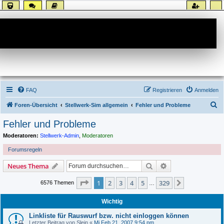
Forum
FAQ
Registrieren
Anmelden
S
Foren-Übersicht
Stellwerk-Sim allgemein
Fehler und Probleme
u
Fehler und Probleme
c
Moderatoren:
Stellwerk-Admin
,
Moderatoren
h
Forumsregeln
e
Suche
Erweiterte Suche
Neues Thema
Seite
1
von
329
1
2
3
4
5
329
Nächste
6576 Themen
…
Wichtig
Linkliste für Rauswurf bzw. nicht einloggen können
Letzter Beitrag von
Slein
«
Mi Feb 21, 2007 9:54 pm