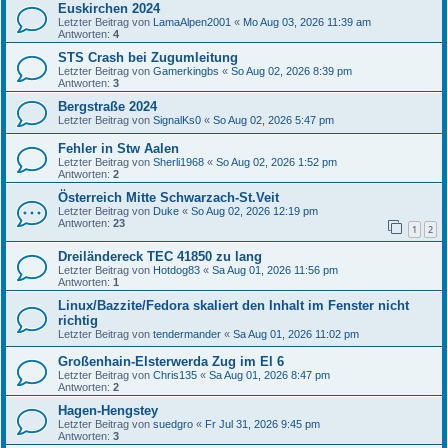
Euskirchen 2024
Letzter Beitrag von
LamaAlpen2001
«
Mo Aug 03, 2026 11:39 am
Antworten:
4
STS Crash bei Zugumleitung
Letzter Beitrag von
Gamerkingbs
«
So Aug 02, 2026 8:39 pm
Antworten:
3
Bergstraße 2024
Letzter Beitrag von
SignalKs0
«
So Aug 02, 2026 5:47 pm
Fehler in Stw Aalen
Letzter Beitrag von
Sherli1968
«
So Aug 02, 2026 1:52 pm
Antworten:
2
Österreich Mitte Schwarzach-St.Veit
Letzter Beitrag von
Duke
«
So Aug 02, 2026 12:19 pm
Antworten:
23
1
2
Dreiländereck TEC 41850 zu lang
Letzter Beitrag von
Hotdog83
«
Sa Aug 01, 2026 11:56 pm
Antworten:
1
Linux/Bazzite/Fedora skaliert den Inhalt im Fenster nicht
richtig
Letzter Beitrag von
tendermander
«
Sa Aug 01, 2026 11:02 pm
Großenhain-Elsterwerda Zug im El 6
Letzter Beitrag von
Chris135
«
Sa Aug 01, 2026 8:47 pm
Antworten:
2
Hagen-Hengstey
Letzter Beitrag von
suedgro
«
Fr Jul 31, 2026 9:45 pm
Antworten:
3