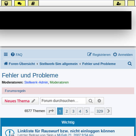
Forum
FAQ
Registrieren
Anmelden
S
Foren-Übersicht
Stellwerk-Sim allgemein
Fehler und Probleme
u
Fehler und Probleme
c
Moderatoren:
Stellwerk-Admin
,
Moderatoren
h
Forumsregeln
e
Suche
Erweiterte Suche
Neues Thema
Seite
1
von
329
1
2
3
4
5
329
Nächste
6577 Themen
…
Wichtig
Linkliste für Rauswurf bzw. nicht einloggen können
Letzter Beitrag von
Slein
«
Mi Feb 21, 2007 9:54 pm