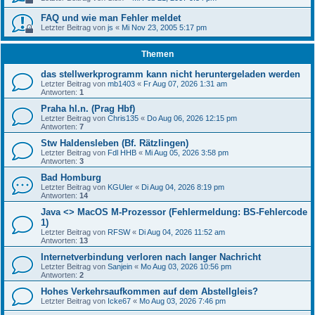
FAQ und wie man Fehler meldet
Letzter Beitrag von
js
«
Mi Nov 23, 2005 5:17 pm
Themen
das stellwerkprogramm kann nicht heruntergeladen werden
Letzter Beitrag von
mb1403
«
Fr Aug 07, 2026 1:31 am
Antworten:
1
Praha hl.n. (Prag Hbf)
Letzter Beitrag von
Chris135
«
Do Aug 06, 2026 12:15 pm
Antworten:
7
Stw Haldensleben (Bf. Rätzlingen)
Letzter Beitrag von
Fdl HHB
«
Mi Aug 05, 2026 3:58 pm
Antworten:
3
Bad Homburg
Letzter Beitrag von
KGUler
«
Di Aug 04, 2026 8:19 pm
Antworten:
14
Java <> MacOS M-Prozessor (Fehlermeldung: BS-Fehlercode
1)
Letzter Beitrag von
RFSW
«
Di Aug 04, 2026 11:52 am
Antworten:
13
Internetverbindung verloren nach langer Nachricht
Letzter Beitrag von
Sanjein
«
Mo Aug 03, 2026 10:56 pm
Antworten:
2
Hohes Verkehrsaufkommen auf dem Abstellgleis?
Letzter Beitrag von
Icke67
«
Mo Aug 03, 2026 7:46 pm