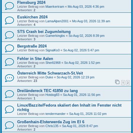
Flensburg 2024
Letzter Beitrag von
Maerkertram
«
Mo Aug 03, 2026 4:36 pm
Antworten:
2
Euskirchen 2024
Letzter Beitrag von
LamaAlpen2001
«
Mo Aug 03, 2026 11:39 am
Antworten:
4
STS Crash bei Zugumleitung
Letzter Beitrag von
Gamerkingbs
«
So Aug 02, 2026 8:39 pm
Antworten:
3
Bergstraße 2024
Letzter Beitrag von
SignalKs0
«
So Aug 02, 2026 5:47 pm
Fehler in Stw Aalen
Letzter Beitrag von
Sherli1968
«
So Aug 02, 2026 1:52 pm
Antworten:
2
Österreich Mitte Schwarzach-St.Veit
Letzter Beitrag von
Duke
«
So Aug 02, 2026 12:19 pm
Antworten:
23
1
2
Dreiländereck TEC 41850 zu lang
Letzter Beitrag von
Hotdog83
«
Sa Aug 01, 2026 11:56 pm
Antworten:
1
Linux/Bazzite/Fedora skaliert den Inhalt im Fenster nicht
richtig
Letzter Beitrag von
tendermander
«
Sa Aug 01, 2026 11:02 pm
Großenhain-Elsterwerda Zug im El 6
Letzter Beitrag von
Chris135
«
Sa Aug 01, 2026 8:47 pm
Antworten:
2