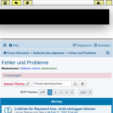
Forum
FAQ
Registrieren
Anmelden
S
Foren-Übersicht
Stellwerk-Sim allgemein
Fehler und Probleme
u
Fehler und Probleme
c
Moderatoren:
Stellwerk-Admin
,
Moderatoren
h
Forumsregeln
e
Suche
Erweiterte Suche
Neues Thema
Seite
1
von
329
1
2
3
4
5
329
Nächste
6579 Themen
…
Wichtig
Linkliste für Rauswurf bzw. nicht einloggen können
Letzter Beitrag von
Slein
«
Mi Feb 21, 2007 9:54 pm