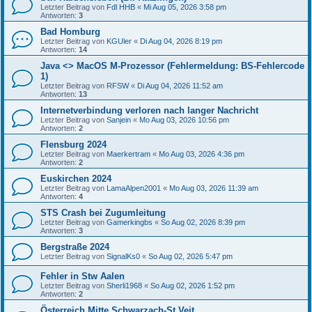
Letzter Beitrag von
Fdl HHB
«
Mi Aug 05, 2026 3:58 pm
Antworten:
3
Bad Homburg
Letzter Beitrag von
KGUler
«
Di Aug 04, 2026 8:19 pm
Antworten:
14
Java <> MacOS M-Prozessor (Fehlermeldung: BS-Fehlercode
1)
Letzter Beitrag von
RFSW
«
Di Aug 04, 2026 11:52 am
Antworten:
13
Internetverbindung verloren nach langer Nachricht
Letzter Beitrag von
Sanjein
«
Mo Aug 03, 2026 10:56 pm
Antworten:
2
Flensburg 2024
Letzter Beitrag von
Maerkertram
«
Mo Aug 03, 2026 4:36 pm
Antworten:
2
Euskirchen 2024
Letzter Beitrag von
LamaAlpen2001
«
Mo Aug 03, 2026 11:39 am
Antworten:
4
STS Crash bei Zugumleitung
Letzter Beitrag von
Gamerkingbs
«
So Aug 02, 2026 8:39 pm
Antworten:
3
Bergstraße 2024
Letzter Beitrag von
SignalKs0
«
So Aug 02, 2026 5:47 pm
Fehler in Stw Aalen
Letzter Beitrag von
Sherli1968
«
So Aug 02, 2026 1:52 pm
Antworten:
2
Österreich Mitte Schwarzach-St.Veit