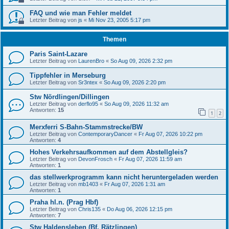
FAQ und wie man Fehler meldet
Letzter Beitrag von
js
«
Mi Nov 23, 2005 5:17 pm
Themen
Paris Saint-Lazare
Letzter Beitrag von
LaurenBro
«
So Aug 09, 2026 2:32 pm
Tippfehler in Merseburg
Letzter Beitrag von
Sr3ntex
«
So Aug 09, 2026 2:20 pm
Stw Nördlingen/Dillingen
Letzter Beitrag von
derflo95
«
So Aug 09, 2026 11:32 am
Antworten:
15
1
2
Merxferri S-Bahn-Stammstrecke/BW
Letzter Beitrag von
ContemporaryDancer
«
Fr Aug 07, 2026 10:22 pm
Antworten:
4
Hohes Verkehrsaufkommen auf dem Abstellgleis?
Letzter Beitrag von
DevonFrosch
«
Fr Aug 07, 2026 11:59 am
Antworten:
1
das stellwerkprogramm kann nicht heruntergeladen werden
Letzter Beitrag von
mb1403
«
Fr Aug 07, 2026 1:31 am
Antworten:
1
Praha hl.n. (Prag Hbf)
Letzter Beitrag von
Chris135
«
Do Aug 06, 2026 12:15 pm
Antworten:
7
Stw Haldensleben (Bf. Rätzlingen)