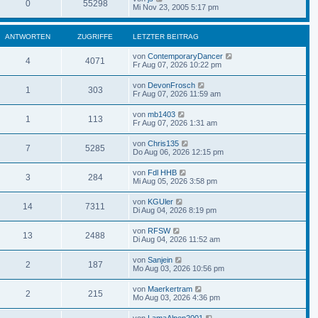
0
55298
Mi Nov 23, 2005 5:17 pm
ANTWORTEN
ZUGRIFFE
LETZTER BEITRAG
von
ContemporaryDancer
4
4071
Fr Aug 07, 2026 10:22 pm
von
DevonFrosch
1
303
Fr Aug 07, 2026 11:59 am
von
mb1403
1
113
Fr Aug 07, 2026 1:31 am
von
Chris135
7
5285
Do Aug 06, 2026 12:15 pm
von
Fdl HHB
3
284
Mi Aug 05, 2026 3:58 pm
von
KGUler
14
7311
Di Aug 04, 2026 8:19 pm
von
RFSW
13
2488
Di Aug 04, 2026 11:52 am
von
Sanjein
2
187
Mo Aug 03, 2026 10:56 pm
von
Maerkertram
2
215
Mo Aug 03, 2026 4:36 pm
von
LamaAlpen2001