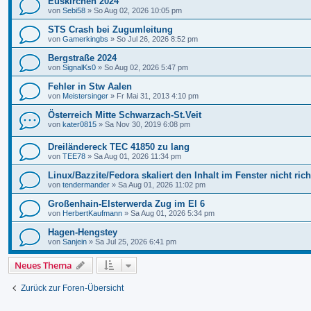
Euskirchen 2024
von
Sebi58
»
So Aug 02, 2026 10:05 pm
STS Crash bei Zugumleitung
von
Gamerkingbs
»
So Jul 26, 2026 8:52 pm
Bergstraße 2024
von
SignalKs0
»
So Aug 02, 2026 5:47 pm
Fehler in Stw Aalen
von
Meistersinger
»
Fr Mai 31, 2013 4:10 pm
Österreich Mitte Schwarzach-St.Veit
von
kater0815
»
Sa Nov 30, 2019 6:08 pm
Dreiländereck TEC 41850 zu lang
von
TEE78
»
Sa Aug 01, 2026 11:34 pm
Linux/Bazzite/Fedora skaliert den Inhalt im Fenster nicht rich
von
tendermander
»
Sa Aug 01, 2026 11:02 pm
Großenhain-Elsterwerda Zug im El 6
von
HerbertKaufmann
»
Sa Aug 01, 2026 5:34 pm
Hagen-Hengstey
von
Sanjein
»
Sa Jul 25, 2026 6:41 pm
Neues Thema
Zurück zur Foren-Übersicht