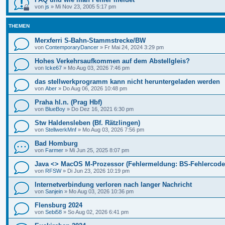
von
js
»
Mi Nov 23, 2005 5:17 pm
THEMEN
Merxferri S-Bahn-Stammstrecke/BW
von
ContemporaryDancer
»
Fr Mai 24, 2024 3:29 pm
Hohes Verkehrsaufkommen auf dem Abstellgleis?
von
Icke67
»
Mo Aug 03, 2026 7:46 pm
das stellwerkprogramm kann nicht heruntergeladen werden
von
Aber
»
Do Aug 06, 2026 10:48 pm
Praha hl.n. (Prag Hbf)
von
BlueBoy
»
Do Dez 16, 2021 6:30 pm
Stw Haldensleben (Bf. Rätzlingen)
von
StellwerkMnf
»
Mo Aug 03, 2026 7:56 pm
Bad Homburg
von
Farmer
»
Mi Jun 25, 2025 8:07 pm
Java <> MacOS M-Prozessor (Fehlermeldung: BS-Fehlercode
von
RFSW
»
Di Jun 23, 2026 10:19 pm
Internetverbindung verloren nach langer Nachricht
von
Sanjein
»
Mo Aug 03, 2026 10:36 pm
Flensburg 2024
von
Sebi58
»
So Aug 02, 2026 6:41 pm