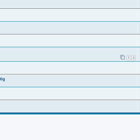
1
2
tig