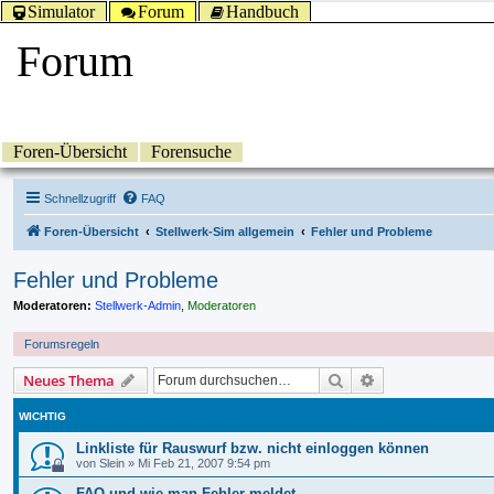
Simulator
Forum
Handbuch
Forum
Foren-Übersicht
Forensuche
Schnellzugriff
FAQ
Foren-Übersicht
Stellwerk-Sim allgemein
Fehler und Probleme
Fehler und Probleme
Moderatoren:
Stellwerk-Admin
,
Moderatoren
Forumsregeln
Suche
Erweiterte Suche
Neues Thema
WICHTIG
Linkliste für Rauswurf bzw. nicht einloggen können
von
Slein
»
Mi Feb 21, 2007 9:54 pm
FAQ und wie man Fehler meldet