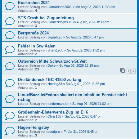
Euskirchen 2024
Letzter Beitrag von
LamaAlpen2001
«
Mo Aug 03, 2026 11:39 am
Antworten:
4
STS Crash bei Zugumleitung
Letzter Beitrag von
Gamerkingbs
«
So Aug 02, 2026 8:39 pm
Antworten:
3
Bergstraße 2024
Letzter Beitrag von
SignalKs0
«
So Aug 02, 2026 5:47 pm
Fehler in Stw Aalen
Letzter Beitrag von
Sherli1968
«
So Aug 02, 2026 1:52 pm
Antworten:
2
Österreich Mitte Schwarzach-St.Veit
Letzter Beitrag von
Duke
«
So Aug 02, 2026 12:19 pm
Antworten:
23
1
2
Dreiländereck TEC 41850 zu lang
Letzter Beitrag von
Hotdog83
«
Sa Aug 01, 2026 11:56 pm
Antworten:
1
Linux/Bazzite/Fedora skaliert den Inhalt im Fenster nicht
richtig
Letzter Beitrag von
tendermander
«
Sa Aug 01, 2026 11:02 pm
Großenhain-Elsterwerda Zug im El 6
Letzter Beitrag von
Chris135
«
Sa Aug 01, 2026 8:47 pm
Antworten:
2
Hagen-Hengstey
Letzter Beitrag von
suedgro
«
Fr Jul 31, 2026 9:45 pm
Antworten:
3