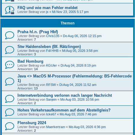
FAQ und wie man Fehler meldet
Letzter Beitrag von
js
«
Mi Nov 23, 2005 5:17 pm
Themen
Praha hl.n. (Prag Hbf)
Letzter Beitrag von
Chris135
«
Do Aug 06, 2026 12:15 pm
Antworten:
7
Stw Haldensleben (Bf. Rätzlingen)
Letzter Beitrag von
Fdl HHB
«
Mi Aug 05, 2026 3:58 pm
Antworten:
3
Bad Homburg
Letzter Beitrag von
KGUler
«
Di Aug 04, 2026 8:19 pm
Antworten:
14
Java <> MacOS M-Prozessor (Fehlermeldung: BS-Fehlercode
1)
Letzter Beitrag von
RFSW
«
Di Aug 04, 2026 11:52 am
Antworten:
13
Internetverbindung verloren nach langer Nachricht
Letzter Beitrag von
Sanjein
«
Mo Aug 03, 2026 10:56 pm
Antworten:
2
Hohes Verkehrsaufkommen auf dem Abstellgleis?
Letzter Beitrag von
Icke67
«
Mo Aug 03, 2026 7:46 pm
Flensburg 2024
Letzter Beitrag von
Maerkertram
«
Mo Aug 03, 2026 4:36 pm
Antworten:
2