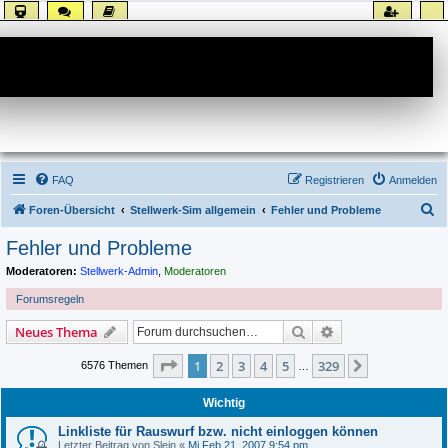
Forum
FAQ
Registrieren
Anmelden
S
Foren-Übersicht
Stellwerk-Sim allgemein
Fehler und Probleme
u
Fehler und Probleme
c
Moderatoren:
Stellwerk-Admin
,
Moderatoren
h
Forumsregeln
e
Suche
Erweiterte Suche
Neues Thema
Seite
1
von
329
1
2
3
4
5
329
Nächste
6576 Themen
…
Wichtig
Linkliste für Rauswurf bzw. nicht einloggen können
Letzter Beitrag von
Slein
«
Mi Feb 21, 2007 9:54 pm