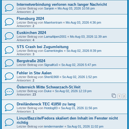
Internetverbindung verloren nach langer Nachricht
Letzter Beitrag von
Sanjein
«
Mo Aug 03, 2026 10:56 pm
Antworten:
2
Flensburg 2024
Letzter Beitrag von
Maerkertram
«
Mo Aug 03, 2026 4:36 pm
Antworten:
2
Euskirchen 2024
Letzter Beitrag von
LamaAlpen2001
«
Mo Aug 03, 2026 11:39 am
Antworten:
4
STS Crash bei Zugumleitung
Letzter Beitrag von
Gamerkingbs
«
So Aug 02, 2026 8:39 pm
Antworten:
3
Bergstraße 2024
Letzter Beitrag von
SignalKs0
«
So Aug 02, 2026 5:47 pm
Fehler in Stw Aalen
Letzter Beitrag von
Sherli1968
«
So Aug 02, 2026 1:52 pm
Antworten:
2
Österreich Mitte Schwarzach-St.Veit
Letzter Beitrag von
Duke
«
So Aug 02, 2026 12:19 pm
Antworten:
23
1
2
Dreiländereck TEC 41850 zu lang
Letzter Beitrag von
Hotdog83
«
Sa Aug 01, 2026 11:56 pm
Antworten:
1
Linux/Bazzite/Fedora skaliert den Inhalt im Fenster nicht
richtig
Letzter Beitrag von
tendermander
«
Sa Aug 01, 2026 11:02 pm