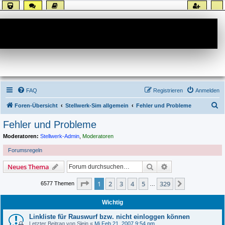
Forum
FAQ
Registrieren
Anmelden
S
Foren-Übersicht
Stellwerk-Sim allgemein
Fehler und Probleme
u
Fehler und Probleme
c
Moderatoren:
Stellwerk-Admin
,
Moderatoren
h
Forumsregeln
e
Suche
Erweiterte Suche
Neues Thema
Seite
1
von
329
1
2
3
4
5
329
Nächste
6577 Themen
…
Wichtig
Linkliste für Rauswurf bzw. nicht einloggen können
Letzter Beitrag von
Slein
«
Mi Feb 21, 2007 9:54 pm