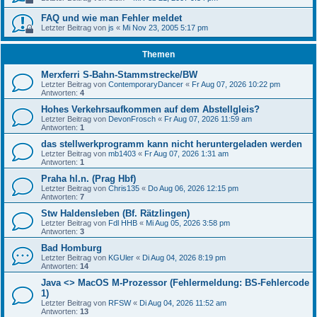
FAQ und wie man Fehler meldet
Letzter Beitrag von
js
«
Mi Nov 23, 2005 5:17 pm
Themen
Merxferri S-Bahn-Stammstrecke/BW
Letzter Beitrag von
ContemporaryDancer
«
Fr Aug 07, 2026 10:22 pm
Antworten:
4
Hohes Verkehrsaufkommen auf dem Abstellgleis?
Letzter Beitrag von
DevonFrosch
«
Fr Aug 07, 2026 11:59 am
Antworten:
1
das stellwerkprogramm kann nicht heruntergeladen werden
Letzter Beitrag von
mb1403
«
Fr Aug 07, 2026 1:31 am
Antworten:
1
Praha hl.n. (Prag Hbf)
Letzter Beitrag von
Chris135
«
Do Aug 06, 2026 12:15 pm
Antworten:
7
Stw Haldensleben (Bf. Rätzlingen)
Letzter Beitrag von
Fdl HHB
«
Mi Aug 05, 2026 3:58 pm
Antworten:
3
Bad Homburg
Letzter Beitrag von
KGUler
«
Di Aug 04, 2026 8:19 pm
Antworten:
14
Java <> MacOS M-Prozessor (Fehlermeldung: BS-Fehlercode
1)
Letzter Beitrag von
RFSW
«
Di Aug 04, 2026 11:52 am
Antworten:
13