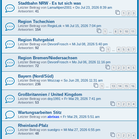
Stadtbahn NRW - Es tut sich was
Letzter Beitrag von
LamaAlpen2001
«
Do Jul 23, 2026 8:39 am
Antworten:
41
1
2
3
Region Tschechien
Letzter Beitrag von
RegioLok
«
Mi Jul 15, 2026 7:04 pm
Antworten:
154
1
8
9
10
11
…
Region Ruhrgebiet
Letzter Beitrag von
DevonFrosch
«
Mi Jul 08, 2026 5:40 pm
Antworten:
92
1
4
5
6
7
…
Region Bremen/Niedersachsen
Letzter Beitrag von
DevonFrosch
«
Mo Jul 06, 2026 11:16 pm
Antworten:
72
1
2
3
4
5
Bayern (Nord/Süd)
Letzter Beitrag von
Wozzap
«
So Jun 28, 2026 11:31 am
Antworten:
236
1
13
14
15
16
…
Großbritannien / United Kingdom
Letzter Beitrag von
doy1991
«
Fr Mai 29, 2026 7:41 pm
Antworten:
53
1
2
3
4
Wartungsarbeiten Stitz
Letzter Beitrag von
abrixas
«
Fr Mai 29, 2026 5:51 am
Rheinland-Pfalz
Letzter Beitrag von
suedgro
«
Mi Mai 27, 2026 6:55 pm
Antworten:
48
1
2
3
4