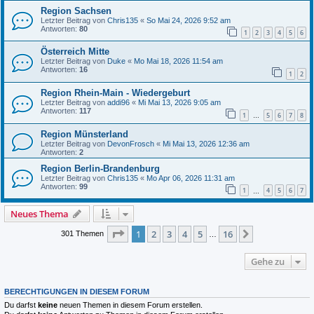
Region Sachsen
Letzter Beitrag von
Chris135
«
So Mai 24, 2026 9:52 am
Antworten:
80
1
2
3
4
5
6
Österreich Mitte
Letzter Beitrag von
Duke
«
Mo Mai 18, 2026 11:54 am
Antworten:
16
1
2
Region Rhein-Main - Wiedergeburt
Letzter Beitrag von
addi96
«
Mi Mai 13, 2026 9:05 am
Antworten:
117
1
5
6
7
8
…
Region Münsterland
Letzter Beitrag von
DevonFrosch
«
Mi Mai 13, 2026 12:36 am
Antworten:
2
Region Berlin-Brandenburg
Letzter Beitrag von
Chris135
«
Mo Apr 06, 2026 11:31 am
Antworten:
99
1
4
5
6
7
…
Neues Thema
Seite
1
von
16
1
2
3
4
5
16
Nächste
301 Themen
…
Gehe zu
BERECHTIGUNGEN IN DIESEM FORUM
Du darfst
keine
neuen Themen in diesem Forum erstellen.