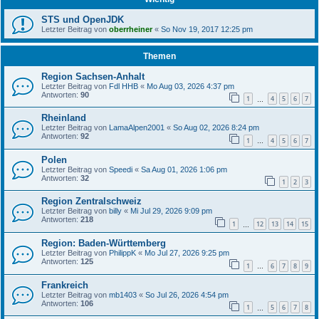
STS und OpenJDK
Letzter Beitrag von
oberrheiner
«
So Nov 19, 2017 12:25 pm
Themen
Region Sachsen-Anhalt
Letzter Beitrag von
Fdl HHB
«
Mo Aug 03, 2026 4:37 pm
Antworten:
90
1
4
5
6
7
…
Rheinland
Letzter Beitrag von
LamaAlpen2001
«
So Aug 02, 2026 8:24 pm
Antworten:
92
1
4
5
6
7
…
Polen
Letzter Beitrag von
Speedi
«
Sa Aug 01, 2026 1:06 pm
Antworten:
32
1
2
3
Region Zentralschweiz
Letzter Beitrag von
billy
«
Mi Jul 29, 2026 9:09 pm
Antworten:
218
1
12
13
14
15
…
Region: Baden-Württemberg
Letzter Beitrag von
PhilippK
«
Mo Jul 27, 2026 9:25 pm
Antworten:
125
1
6
7
8
9
…
Frankreich
Letzter Beitrag von
mb1403
«
So Jul 26, 2026 4:54 pm
Antworten:
106
1
5
6
7
8
…