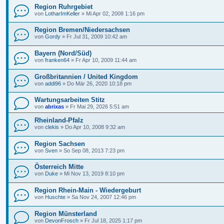
Region Ruhrgebiet
von
LotharImKeller
»
Mi Apr 02, 2008 1:16 pm
Region Bremen/Niedersachsen
von
Gordy
»
Fr Jul 31, 2009 10:42 am
Bayern (Nord/Süd)
von
franken64
»
Fr Apr 10, 2009 11:44 am
Großbritannien / United Kingdom
von
addi96
»
Do Mär 26, 2020 10:18 pm
Wartungsarbeiten Stitz
von
abrixas
»
Fr Mai 29, 2026 5:51 am
Rheinland-Pfalz
von
clekis
»
Do Apr 10, 2008 9:32 am
Region Sachsen
von
Sven
»
So Sep 08, 2013 7:23 pm
Österreich Mitte
von
Duke
»
Mi Nov 13, 2019 8:10 pm
Region Rhein-Main - Wiedergeburt
von
Huschte
»
Sa Nov 24, 2007 12:46 pm
Region Münsterland
von
DevonFrosch
»
Fr Jul 18, 2025 1:17 pm