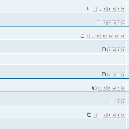
1
3
4
5
6
7
…
1
2
3
4
5
1
12
13
14
15
16
…
1
2
3
4
1
2
3
4
1
2
3
4
5
6
1
2
1
4
5
6
7
8
…