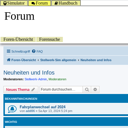
Simulator
Forum
Handbuch
Forum
Foren-Übersicht
Forensuche
Schnellzugriff
FAQ
Foren-Übersicht
Stellwerk-Sim allgemein
Neuheiten und Infos
Neuheiten und Infos
Moderatoren:
Stellwerk-Admin
,
Moderatoren
Suche
Erweiterte Suche
Neues Thema
BEKANNTMACHUNGEN
Fahrplanwechsel auf 2024
von
addi96
»
Sa Apr 13, 2024 5:24 pm
WICHTIG