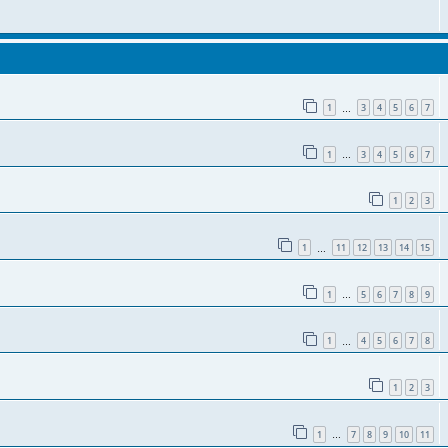
1
3
4
5
6
7
…
1
3
4
5
6
7
…
1
2
3
1
11
12
13
14
15
…
1
5
6
7
8
9
…
1
4
5
6
7
8
…
1
2
3
1
7
8
9
10
11
…