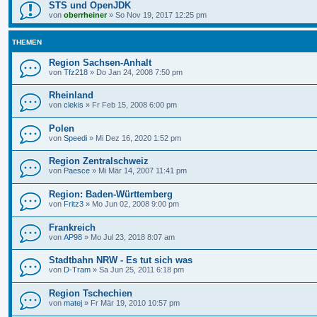
STS und OpenJDK
von
oberrheiner
»
So Nov 19, 2017 12:25 pm
THEMEN
Region Sachsen-Anhalt
von
Tfz218
»
Do Jan 24, 2008 7:50 pm
Rheinland
von
clekis
»
Fr Feb 15, 2008 6:00 pm
Polen
von
Speedi
»
Mi Dez 16, 2020 1:52 pm
Region Zentralschweiz
von
Paesce
»
Mi Mär 14, 2007 11:41 pm
Region: Baden-Württemberg
von
Fritz3
»
Mo Jun 02, 2008 9:00 pm
Frankreich
von
AP98
»
Mo Jul 23, 2018 8:07 am
Stadtbahn NRW - Es tut sich was
von
D-Tram
»
Sa Jun 25, 2011 6:18 pm
Region Tschechien
von
matej
»
Fr Mär 19, 2010 10:57 pm