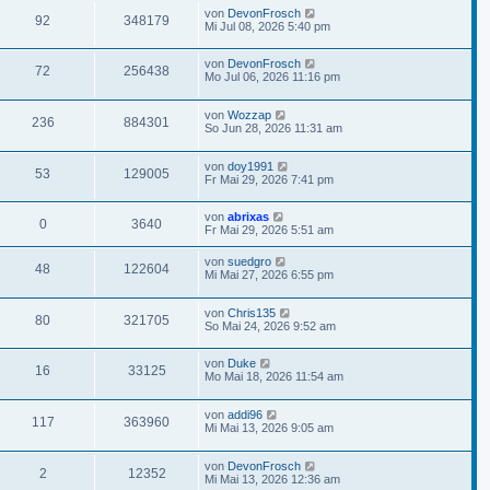
von
DevonFrosch
92
348179
Mi Jul 08, 2026 5:40 pm
von
DevonFrosch
72
256438
Mo Jul 06, 2026 11:16 pm
von
Wozzap
236
884301
So Jun 28, 2026 11:31 am
von
doy1991
53
129005
Fr Mai 29, 2026 7:41 pm
von
abrixas
0
3640
Fr Mai 29, 2026 5:51 am
von
suedgro
48
122604
Mi Mai 27, 2026 6:55 pm
von
Chris135
80
321705
So Mai 24, 2026 9:52 am
von
Duke
16
33125
Mo Mai 18, 2026 11:54 am
von
addi96
117
363960
Mi Mai 13, 2026 9:05 am
von
DevonFrosch
2
12352
Mi Mai 13, 2026 12:36 am