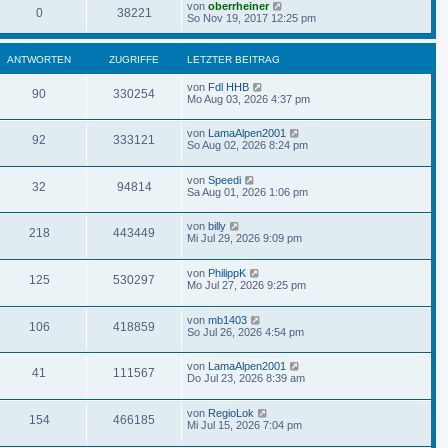
von
oberrheiner
0
38221
So Nov 19, 2017 12:25 pm
ANTWORTEN
ZUGRIFFE
LETZTER BEITRAG
von
Fdl HHB
90
330254
Mo Aug 03, 2026 4:37 pm
von
LamaAlpen2001
92
333121
So Aug 02, 2026 8:24 pm
von
Speedi
32
94814
Sa Aug 01, 2026 1:06 pm
von
billy
218
443449
Mi Jul 29, 2026 9:09 pm
von
PhilippK
125
530297
Mo Jul 27, 2026 9:25 pm
von
mb1403
106
418859
So Jul 26, 2026 4:54 pm
von
LamaAlpen2001
41
111567
Do Jul 23, 2026 8:39 am
von
RegioLok
154
466185
Mi Jul 15, 2026 7:04 pm