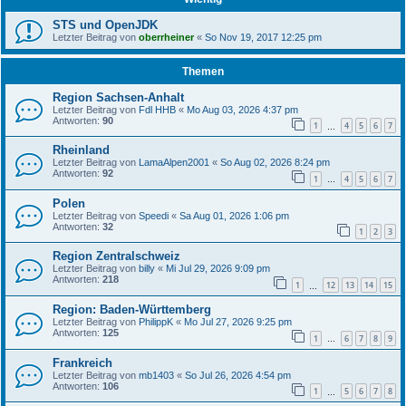
STS und OpenJDK
Letzter Beitrag von
oberrheiner
«
So Nov 19, 2017 12:25 pm
Themen
Region Sachsen-Anhalt
Letzter Beitrag von
Fdl HHB
«
Mo Aug 03, 2026 4:37 pm
Antworten:
90
1
4
5
6
7
…
Rheinland
Letzter Beitrag von
LamaAlpen2001
«
So Aug 02, 2026 8:24 pm
Antworten:
92
1
4
5
6
7
…
Polen
Letzter Beitrag von
Speedi
«
Sa Aug 01, 2026 1:06 pm
Antworten:
32
1
2
3
Region Zentralschweiz
Letzter Beitrag von
billy
«
Mi Jul 29, 2026 9:09 pm
Antworten:
218
1
12
13
14
15
…
Region: Baden-Württemberg
Letzter Beitrag von
PhilippK
«
Mo Jul 27, 2026 9:25 pm
Antworten:
125
1
6
7
8
9
…
Frankreich
Letzter Beitrag von
mb1403
«
So Jul 26, 2026 4:54 pm
Antworten:
106
1
5
6
7
8
…