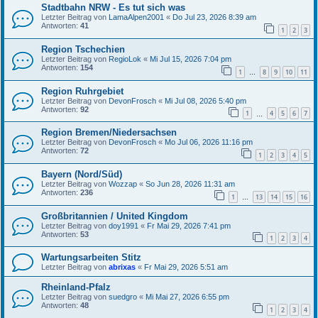
Stadtbahn NRW - Es tut sich was
Letzter Beitrag von
LamaAlpen2001
«
Do Jul 23, 2026 8:39 am
Antworten:
41
1
2
3
Region Tschechien
Letzter Beitrag von
RegioLok
«
Mi Jul 15, 2026 7:04 pm
Antworten:
154
1
8
9
10
11
…
Region Ruhrgebiet
Letzter Beitrag von
DevonFrosch
«
Mi Jul 08, 2026 5:40 pm
Antworten:
92
1
4
5
6
7
…
Region Bremen/Niedersachsen
Letzter Beitrag von
DevonFrosch
«
Mo Jul 06, 2026 11:16 pm
Antworten:
72
1
2
3
4
5
Bayern (Nord/Süd)
Letzter Beitrag von
Wozzap
«
So Jun 28, 2026 11:31 am
Antworten:
236
1
13
14
15
16
…
Großbritannien / United Kingdom
Letzter Beitrag von
doy1991
«
Fr Mai 29, 2026 7:41 pm
Antworten:
53
1
2
3
4
Wartungsarbeiten Stitz
Letzter Beitrag von
abrixas
«
Fr Mai 29, 2026 5:51 am
Rheinland-Pfalz
Letzter Beitrag von
suedgro
«
Mi Mai 27, 2026 6:55 pm
Antworten:
48
1
2
3
4