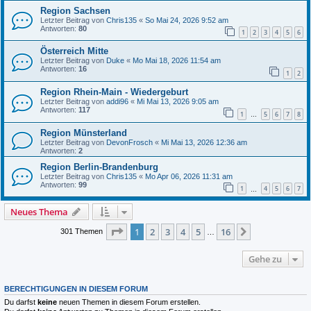
Region Sachsen
Letzter Beitrag von
Chris135
«
So Mai 24, 2026 9:52 am
Antworten:
80
1
2
3
4
5
6
Österreich Mitte
Letzter Beitrag von
Duke
«
Mo Mai 18, 2026 11:54 am
Antworten:
16
1
2
Region Rhein-Main - Wiedergeburt
Letzter Beitrag von
addi96
«
Mi Mai 13, 2026 9:05 am
Antworten:
117
1
5
6
7
8
…
Region Münsterland
Letzter Beitrag von
DevonFrosch
«
Mi Mai 13, 2026 12:36 am
Antworten:
2
Region Berlin-Brandenburg
Letzter Beitrag von
Chris135
«
Mo Apr 06, 2026 11:31 am
Antworten:
99
1
4
5
6
7
…
Neues Thema
Seite
1
von
16
1
2
3
4
5
16
Nächste
301 Themen
…
Gehe zu
BERECHTIGUNGEN IN DIESEM FORUM
Du darfst
keine
neuen Themen in diesem Forum erstellen.