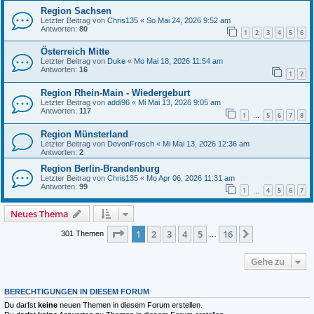
Region Sachsen
Letzter Beitrag von
Chris135
«
So Mai 24, 2026 9:52 am
Antworten:
80
1
2
3
4
5
6
Österreich Mitte
Letzter Beitrag von
Duke
«
Mo Mai 18, 2026 11:54 am
Antworten:
16
1
2
Region Rhein-Main - Wiedergeburt
Letzter Beitrag von
addi96
«
Mi Mai 13, 2026 9:05 am
Antworten:
117
1
5
6
7
8
…
Region Münsterland
Letzter Beitrag von
DevonFrosch
«
Mi Mai 13, 2026 12:36 am
Antworten:
2
Region Berlin-Brandenburg
Letzter Beitrag von
Chris135
«
Mo Apr 06, 2026 11:31 am
Antworten:
99
1
4
5
6
7
…
Neues Thema
Seite
1
von
16
1
2
3
4
5
16
Nächste
301 Themen
…
Gehe zu
BERECHTIGUNGEN IN DIESEM FORUM
Du darfst
keine
neuen Themen in diesem Forum erstellen.