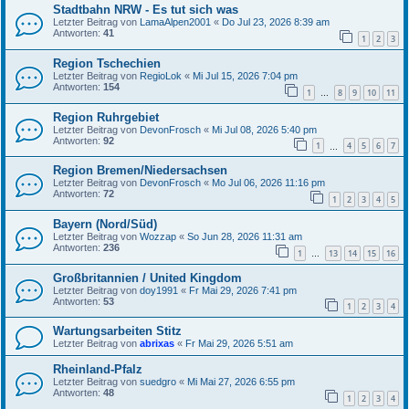
Stadtbahn NRW - Es tut sich was
Letzter Beitrag von
LamaAlpen2001
«
Do Jul 23, 2026 8:39 am
Antworten:
41
1
2
3
Region Tschechien
Letzter Beitrag von
RegioLok
«
Mi Jul 15, 2026 7:04 pm
Antworten:
154
1
8
9
10
11
…
Region Ruhrgebiet
Letzter Beitrag von
DevonFrosch
«
Mi Jul 08, 2026 5:40 pm
Antworten:
92
1
4
5
6
7
…
Region Bremen/Niedersachsen
Letzter Beitrag von
DevonFrosch
«
Mo Jul 06, 2026 11:16 pm
Antworten:
72
1
2
3
4
5
Bayern (Nord/Süd)
Letzter Beitrag von
Wozzap
«
So Jun 28, 2026 11:31 am
Antworten:
236
1
13
14
15
16
…
Großbritannien / United Kingdom
Letzter Beitrag von
doy1991
«
Fr Mai 29, 2026 7:41 pm
Antworten:
53
1
2
3
4
Wartungsarbeiten Stitz
Letzter Beitrag von
abrixas
«
Fr Mai 29, 2026 5:51 am
Rheinland-Pfalz
Letzter Beitrag von
suedgro
«
Mi Mai 27, 2026 6:55 pm
Antworten:
48
1
2
3
4