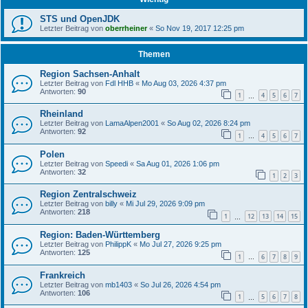
STS und OpenJDK
Letzter Beitrag von
oberrheiner
«
So Nov 19, 2017 12:25 pm
Themen
Region Sachsen-Anhalt
Letzter Beitrag von
Fdl HHB
«
Mo Aug 03, 2026 4:37 pm
Antworten:
90
1
4
5
6
7
…
Rheinland
Letzter Beitrag von
LamaAlpen2001
«
So Aug 02, 2026 8:24 pm
Antworten:
92
1
4
5
6
7
…
Polen
Letzter Beitrag von
Speedi
«
Sa Aug 01, 2026 1:06 pm
Antworten:
32
1
2
3
Region Zentralschweiz
Letzter Beitrag von
billy
«
Mi Jul 29, 2026 9:09 pm
Antworten:
218
1
12
13
14
15
…
Region: Baden-Württemberg
Letzter Beitrag von
PhilippK
«
Mo Jul 27, 2026 9:25 pm
Antworten:
125
1
6
7
8
9
…
Frankreich
Letzter Beitrag von
mb1403
«
So Jul 26, 2026 4:54 pm
Antworten:
106
1
5
6
7
8
…