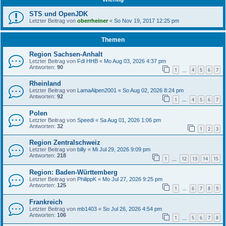
STS und OpenJDK
Letzter Beitrag von
oberrheiner
«
So Nov 19, 2017 12:25 pm
Themen
Region Sachsen-Anhalt
Letzter Beitrag von
Fdl HHB
«
Mo Aug 03, 2026 4:37 pm
Antworten:
90
1
4
5
6
7
…
Rheinland
Letzter Beitrag von
LamaAlpen2001
«
So Aug 02, 2026 8:24 pm
Antworten:
92
1
4
5
6
7
…
Polen
Letzter Beitrag von
Speedi
«
Sa Aug 01, 2026 1:06 pm
Antworten:
32
1
2
3
Region Zentralschweiz
Letzter Beitrag von
billy
«
Mi Jul 29, 2026 9:09 pm
Antworten:
218
1
12
13
14
15
…
Region: Baden-Württemberg
Letzter Beitrag von
PhilippK
«
Mo Jul 27, 2026 9:25 pm
Antworten:
125
1
6
7
8
9
…
Frankreich
Letzter Beitrag von
mb1403
«
So Jul 26, 2026 4:54 pm
Antworten:
106
1
5
6
7
8
…