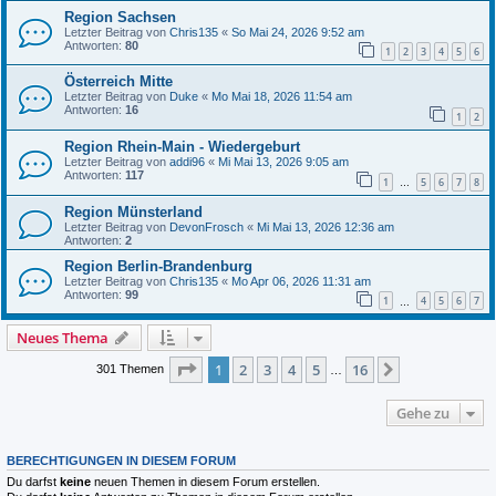
Region Sachsen
Letzter Beitrag von
Chris135
«
So Mai 24, 2026 9:52 am
Antworten:
80
1
2
3
4
5
6
Österreich Mitte
Letzter Beitrag von
Duke
«
Mo Mai 18, 2026 11:54 am
Antworten:
16
1
2
Region Rhein-Main - Wiedergeburt
Letzter Beitrag von
addi96
«
Mi Mai 13, 2026 9:05 am
Antworten:
117
1
5
6
7
8
…
Region Münsterland
Letzter Beitrag von
DevonFrosch
«
Mi Mai 13, 2026 12:36 am
Antworten:
2
Region Berlin-Brandenburg
Letzter Beitrag von
Chris135
«
Mo Apr 06, 2026 11:31 am
Antworten:
99
1
4
5
6
7
…
Neues Thema
Seite
1
von
16
1
2
3
4
5
16
Nächste
301 Themen
…
Gehe zu
BERECHTIGUNGEN IN DIESEM FORUM
Du darfst
keine
neuen Themen in diesem Forum erstellen.