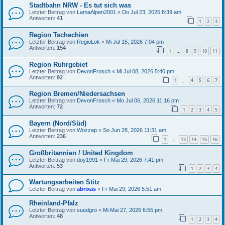
Stadtbahn NRW - Es tut sich was
Letzter Beitrag von
LamaAlpen2001
«
Do Jul 23, 2026 8:39 am
Antworten:
41
1
2
3
Region Tschechien
Letzter Beitrag von
RegioLok
«
Mi Jul 15, 2026 7:04 pm
Antworten:
154
1
8
9
10
11
…
Region Ruhrgebiet
Letzter Beitrag von
DevonFrosch
«
Mi Jul 08, 2026 5:40 pm
Antworten:
92
1
4
5
6
7
…
Region Bremen/Niedersachsen
Letzter Beitrag von
DevonFrosch
«
Mo Jul 06, 2026 11:16 pm
Antworten:
72
1
2
3
4
5
Bayern (Nord/Süd)
Letzter Beitrag von
Wozzap
«
So Jun 28, 2026 11:31 am
Antworten:
236
1
13
14
15
16
…
Großbritannien / United Kingdom
Letzter Beitrag von
doy1991
«
Fr Mai 29, 2026 7:41 pm
Antworten:
53
1
2
3
4
Wartungsarbeiten Stitz
Letzter Beitrag von
abrixas
«
Fr Mai 29, 2026 5:51 am
Rheinland-Pfalz
Letzter Beitrag von
suedgro
«
Mi Mai 27, 2026 6:55 pm
Antworten:
48
1
2
3
4