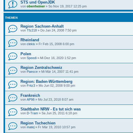
STS und OpenJDK
von
oberrheiner
»
So Nov 19, 2017 12:25 pm
THEMEN
Region Sachsen-Anhalt
von
Tfz218
»
Do Jan 24, 2008 7:50 pm
Rheinland
von
clekis
»
Fr Feb 15, 2008 6:00 pm
Polen
von
Speedi
»
Mi Dez 16, 2020 1:52 pm
Region Zentralschweiz
von
Paesce
»
Mi Mär 14, 2007 11:41 pm
Region: Baden-Württemberg
von
Fritz3
»
Mo Jun 02, 2008 9:00 pm
Frankreich
von
AP98
»
Mo Jul 23, 2018 8:07 am
Stadtbahn NRW - Es tut sich was
von
D-Tram
»
Sa Jun 25, 2011 6:18 pm
Region Tschechien
von
matej
»
Fr Mär 19, 2010 10:57 pm