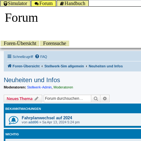
Simulator
Forum
Handbuch
Forum
Foren-Übersicht
Forensuche
Schnellzugriff
FAQ
Foren-Übersicht
Stellwerk-Sim allgemein
Neuheiten und Infos
Neuheiten und Infos
Moderatoren:
Stellwerk-Admin
,
Moderatoren
Suche
Erweiterte Suche
Neues Thema
BEKANNTMACHUNGEN
Fahrplanwechsel auf 2024
von
addi96
»
Sa Apr 13, 2024 5:24 pm
WICHTIG