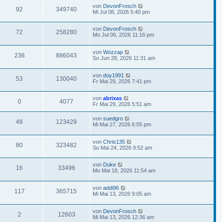
von
DevonFrosch
92
349740
Mi Jul 08, 2026 5:40 pm
von
DevonFrosch
72
258280
Mo Jul 06, 2026 11:16 pm
von
Wozzap
236
886043
So Jun 28, 2026 11:31 am
von
doy1991
53
130040
Fr Mai 29, 2026 7:41 pm
von
abrixas
0
4077
Fr Mai 29, 2026 5:51 am
von
suedgro
48
123429
Mi Mai 27, 2026 6:55 pm
von
Chris135
80
323482
So Mai 24, 2026 9:52 am
von
Duke
16
33496
Mo Mai 18, 2026 11:54 am
von
addi96
117
365715
Mi Mai 13, 2026 9:05 am
von
DevonFrosch
2
12603
Mi Mai 13, 2026 12:36 am