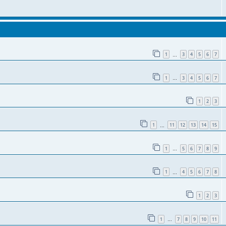
1
3
4
5
6
7
…
1
3
4
5
6
7
…
1
2
3
1
11
12
13
14
15
…
1
5
6
7
8
9
…
1
4
5
6
7
8
…
1
2
3
1
7
8
9
10
11
…