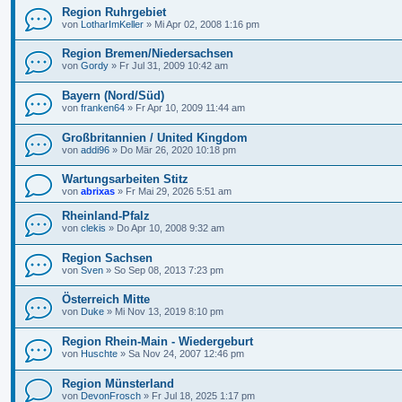
Region Ruhrgebiet
von
LotharImKeller
»
Mi Apr 02, 2008 1:16 pm
Region Bremen/Niedersachsen
von
Gordy
»
Fr Jul 31, 2009 10:42 am
Bayern (Nord/Süd)
von
franken64
»
Fr Apr 10, 2009 11:44 am
Großbritannien / United Kingdom
von
addi96
»
Do Mär 26, 2020 10:18 pm
Wartungsarbeiten Stitz
von
abrixas
»
Fr Mai 29, 2026 5:51 am
Rheinland-Pfalz
von
clekis
»
Do Apr 10, 2008 9:32 am
Region Sachsen
von
Sven
»
So Sep 08, 2013 7:23 pm
Österreich Mitte
von
Duke
»
Mi Nov 13, 2019 8:10 pm
Region Rhein-Main - Wiedergeburt
von
Huschte
»
Sa Nov 24, 2007 12:46 pm
Region Münsterland
von
DevonFrosch
»
Fr Jul 18, 2025 1:17 pm