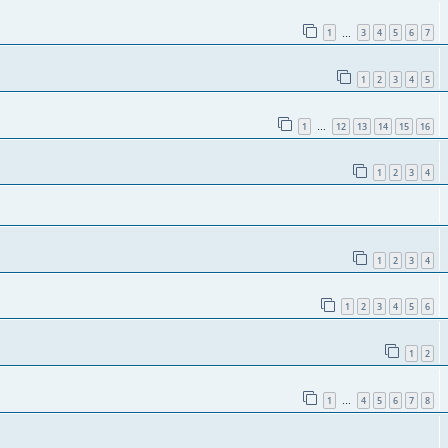
1
3
4
5
6
7
…
1
2
3
4
5
1
12
13
14
15
16
…
1
2
3
4
1
2
3
4
1
2
3
4
5
6
1
2
1
4
5
6
7
8
…