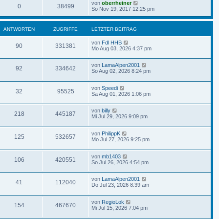
von
oberrheiner
0
38499
So Nov 19, 2017 12:25 pm
ANTWORTEN
ZUGRIFFE
LETZTER BEITRAG
von
Fdl HHB
90
331381
Mo Aug 03, 2026 4:37 pm
von
LamaAlpen2001
92
334642
So Aug 02, 2026 8:24 pm
von
Speedi
32
95525
Sa Aug 01, 2026 1:06 pm
von
billy
218
445187
Mi Jul 29, 2026 9:09 pm
von
PhilippK
125
532657
Mo Jul 27, 2026 9:25 pm
von
mb1403
106
420551
So Jul 26, 2026 4:54 pm
von
LamaAlpen2001
41
112040
Do Jul 23, 2026 8:39 am
von
RegioLok
154
467670
Mi Jul 15, 2026 7:04 pm